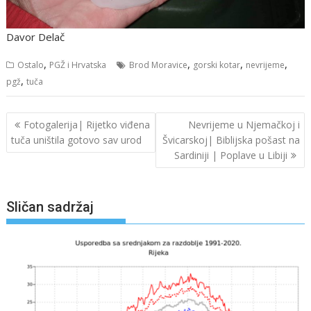
Davor Delač
,
,
,
,
Ostalo
PGŽ i Hrvatska
Brod Moravice
gorski kotar
nevrijeme
,
pgž
tuča
Navigacija
Fotogalerija| Rijetko viđena
Nevrijeme u Njemačkoj i
objava
tuča uništila gotovo sav urod
Švicarskoj| Biblijska pošast na
Sardiniji | Poplave u Libiji
Sličan sadržaj