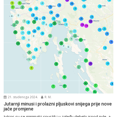
21. studenoga 2024.
R. M.
Jutarnji minusi i prolazni pljuskovi snijega prije nove
jače promjene
Jutros su se minimalci spustili i u zaleđu debelo ispod nule, a