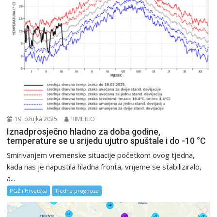
19. ožujka 2025.
RIMETEO
Iznadprosječno hladno za doba godine,
temperature se u srijedu ujutro spuštale i do -10 °C
Smirivanjem vremenske situacije početkom ovog tjedna,
kada nas je napustila hladna fronta, vrijeme se stabiliziralo,
a...
PGŽ i Hrvatska
Tjedna prognoza