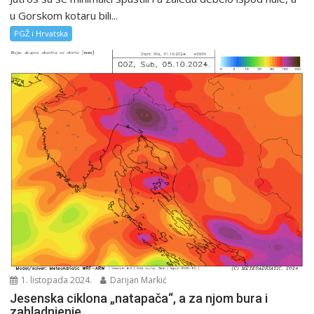
u Gorskom kotaru bili...
PGŽ i Hrvatska
1. listopada 2024.
Darijan Markić
Jesenska ciklona „natapača“, a za njom bura i
zahladnjenje