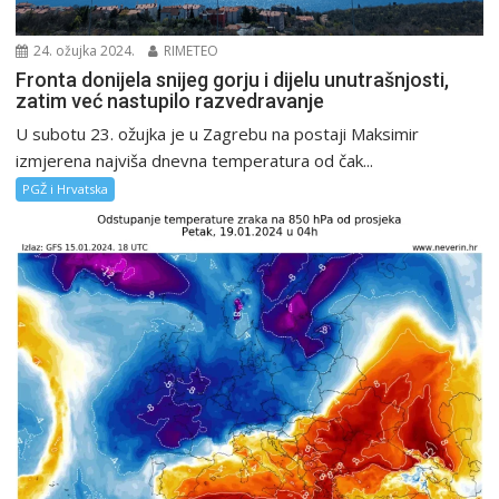
24. ožujka 2024.
RIMETEO
Fronta donijela snijeg gorju i dijelu unutrašnjosti,
zatim već nastupilo razvedravanje
U subotu 23. ožujka je u Zagrebu na postaji Maksimir
izmjerena najviša dnevna temperatura od čak...
PGŽ i Hrvatska