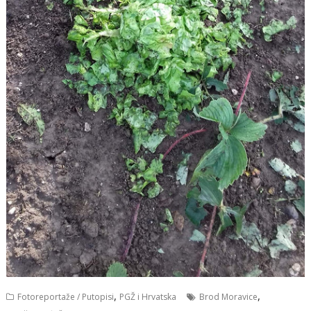
,
,
Fotoreportaže / Putopisi
PGŽ i Hrvatska
Brod Moravice