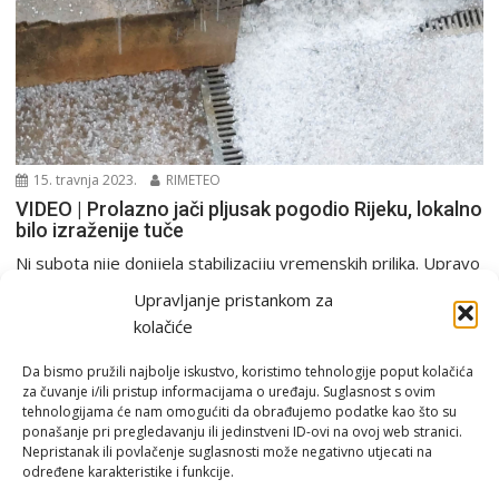
15. travnja 2023.
RIMETEO
VIDEO | Prolazno jači pljusak pogodio Rijeku, lokalno
bilo izraženije tuče
Ni subota nije donijela stabilizaciju vremenskih prilika. Upravo
suprotno, situacija se dodatno destabilizirala pa je jedan...
Upravljanje pristankom za
PGŽ i Hrvatska
kolačiće
Da bismo pružili najbolje iskustvo, koristimo tehnologije poput kolačića
za čuvanje i/ili pristup informacijama o uređaju. Suglasnost s ovim
tehnologijama će nam omogućiti da obrađujemo podatke kao što su
ponašanje pri pregledavanju ili jedinstveni ID-ovi na ovoj web stranici.
Nepristanak ili povlačenje suglasnosti može negativno utjecati na
određene karakteristike i funkcije.
Email:
rimeteoATyahoo.com