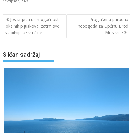
,
nevrijeme
tuča
Navigacija
Još srijeda uz mogućnost
Proglašena prirodna
objava
lokalnih pljuskova, zatim sve
nepogoda za Općinu Brod
stabilnije uz vrućine
Moravice
Sličan sadržaj