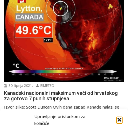
30. lipnja 2021.
RIMETEO
Kanadski nacionalni maksimum veći od hrvatskog
za gotovo 7 punih stupnjeva
Izvor slike: Scott Duncan Ovih dana zapad Kanade nalazi se
na udaru vala ekstremne vrućine, koji...
Upravljanje pristankom za
Europa i svijet
Rekordi
kolačiće