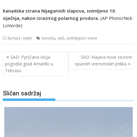
Kanadska strana Nijagarinih slapova, snimljeno 10.
siječnja, nakon izrazitog polarnog prodora.
(AP Photo/Nick
LoVerde)
,
,
Europa i svijet
kanada
sad
zadivljujuće scene
Navigacija
SAD: Pješčana oluja
SAD: Najava nove sezone
objava
pogodila grad Amarillo u
opasnih vremenskih prilika
Teksasu
Sličan sadržaj