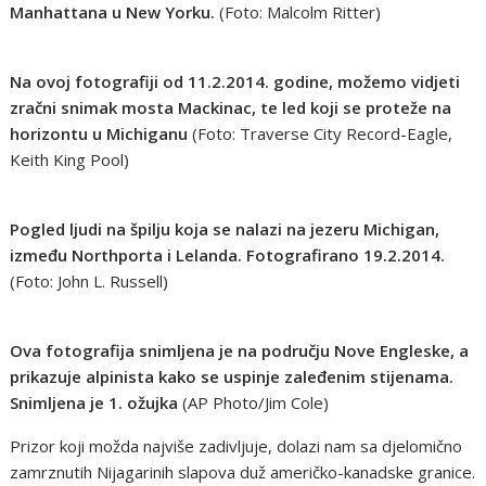
Manhattana u New Yorku.
(Foto: Malcolm Ritter)
Na ovoj fotografiji od 11.2.2014. godine, možemo vidjeti
zračni snimak mosta Mackinac, te led koji se proteže na
horizontu u Michiganu
(Foto: Traverse City Record-Eagle,
Keith King Pool)
Pogled ljudi na špilju koja se nalazi na jezeru Michigan,
između Northporta i Lelanda. Fotografirano 19.2.2014.
(Foto: John L. Russell)
Ova fotografija snimljena je na području Nove Engleske, a
prikazuje alpinista kako se uspinje zaleđenim stijenama.
Snimljena je 1. ožujka
(AP Photo/Jim Cole)
Prizor koji možda najviše zadivljuje, dolazi nam sa djelomično
zamrznutih Nijagarinih slapova duž američko-kanadske granice.