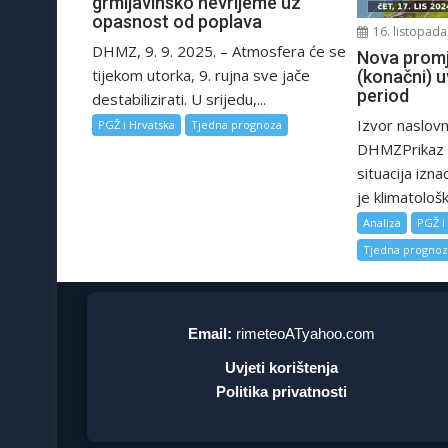
grmljavinsko nevrijeme uz
opasnost od poplava
16. listopada
DHMZ, 9. 9. 2025. – Atmosfera će se
Nova prom
tijekom utorka, 9. rujna sve jače
(konačni) uv
period
destabilizirati. U srijedu,...
Izvor naslovne
PGŽ i Hrvatska
Tjedna prognoza
DHMZPrikaz t
situacija izn
je klimatološk
Analiza
PGŽ i
Tjedna progno
Email:
rimeteoATyahoo.com
Uvjeti korištenja
Politika privatnosti