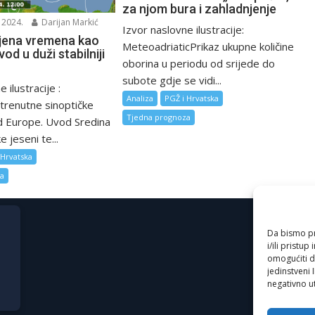
za njom bura i zahladnjenje
 2024.
Darijan Markić
Izvor naslovne ilustracije:
jena vremena kao
MeteoadriaticPrikaz ukupne količine
od u duži stabilniji
oborina u periodu od srijede do
subote gdje se vidi...
 ilustracije :
Analiza
PGŽ i Hrvatska
renutne sinoptičke
Tjedna prognoza
ad Europe. Uvod Sredina
e jeseni te...
 Hrvatska
za
Da bismo pru
i/ili prist
omogućiti d
jedinstveni 
negativno ut