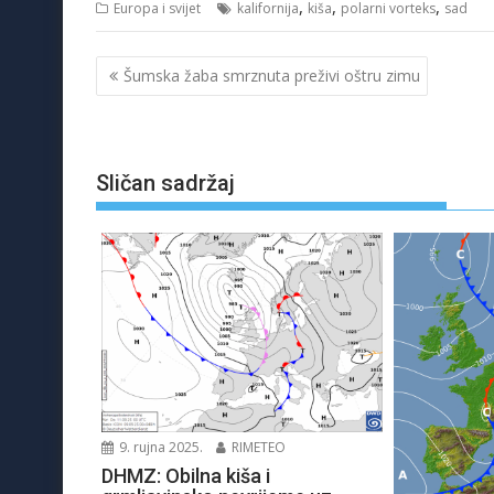
,
,
,
Europa i svijet
kalifornija
kiša
polarni vorteks
sad
Navigacija
Šumska žaba smrznuta preživi oštru zimu
objava
Sličan sadržaj
9. rujna 2025.
RIMETEO
DHMZ: Obilna kiša i