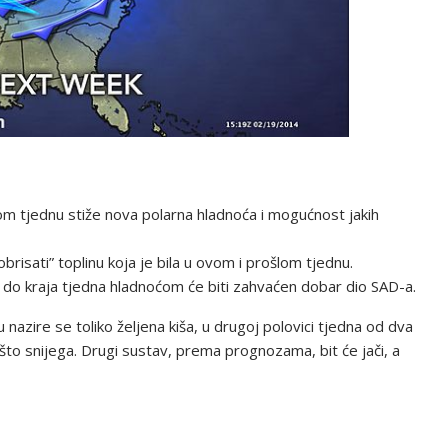
om tjednu stiže nova polarna hladnoća i mogućnost jakih
obrisati” toplinu koja je bila u ovom i prošlom tjednu.
 a do kraja tjedna hladnoćom će biti zahvaćen dobar dio SAD-a.
nazire se toliko željena kiša, u drugoj polovici tjedna od dva
što snijega. Drugi sustav, prema prognozama, bit će jači, a