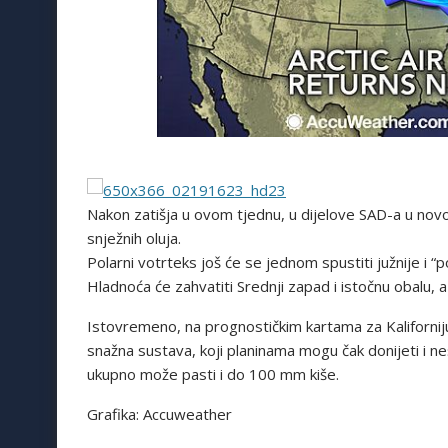
Nakon zatišja u ovom tjednu, u dijelove SAD-a u nov
snježnih oluja.
Polarni votrteks još će se jednom spustiti južnije i “p
Hladnoća će zahvatiti Srednji zapad i istočnu obalu,
Istovremeno, na prognostičkim kartama za Kaliforniju 
snažna sustava, koji planinama mogu čak donijeti i ne
ukupno može pasti i do 100 mm kiše.
Grafika: Accuweather