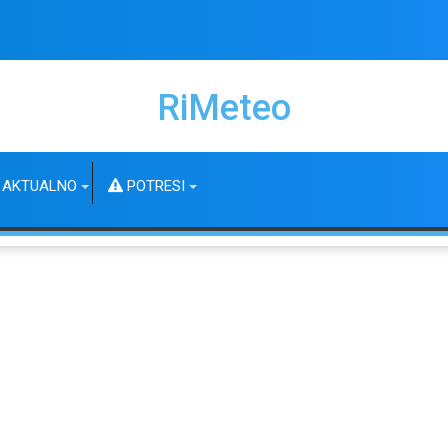
RiMeteo
AKTUALNO
POTRESI