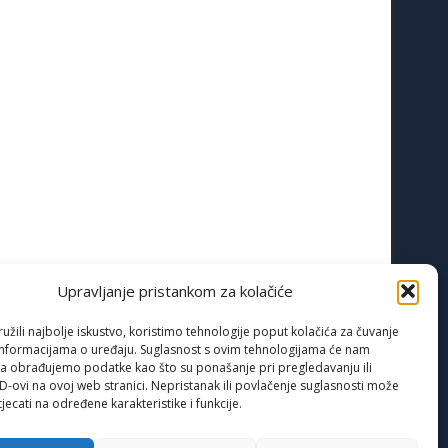
Upravljanje pristankom za kolačiće
žili najbolje iskustvo, koristimo tehnologije poput kolačića za čuvanje
up informacijama o uređaju. Suglasnost s ovim tehnologijama će nam
a obrađujemo podatke kao što su ponašanje pri pregledavanju ili
ID-ovi na ovoj web stranici. Nepristanak ili povlačenje suglasnosti može
jecati na određene karakteristike i funkcije.