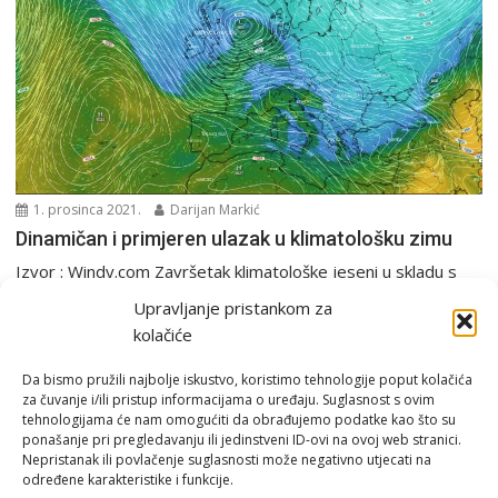
1. prosinca 2021.
Darijan Markić
Dinamičan i primjeren ulazak u klimatološku zimu
Izvor : Windy.com Završetak klimatološke jeseni u skladu s
dobom godine, prvi snijeg u gorju iznad...
Upravljanje pristankom za
Analiza
PGŽ i Hrvatska
Tjedna prognoza
kolačiće
Da bismo pružili najbolje iskustvo, koristimo tehnologije poput kolačića
za čuvanje i/ili pristup informacijama o uređaju. Suglasnost s ovim
tehnologijama će nam omogućiti da obrađujemo podatke kao što su
ponašanje pri pregledavanju ili jedinstveni ID-ovi na ovoj web stranici.
Nepristanak ili povlačenje suglasnosti može negativno utjecati na
određene karakteristike i funkcije.
Email:
rimeteoATyahoo.com