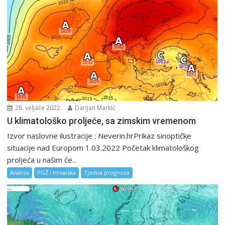
28. veljače 2022.
Darijan Markić
U klimatološko proljeće, sa zimskim vremenom
Izvor naslovne ilustracije : Neverin.hrPrikaz sinoptičke
situacije nad Europom 1.03.2022 Početak klimatološkog
proljeća u našim će...
Analiza
PGŽ i Hrvatska
Tjedna prognoza