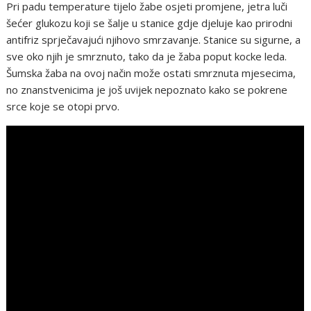
Pri padu temperature tijelo žabe osjeti promjene, jetra luči
šećer glukozu koji se šalje u stanice gdje djeluje kao prirodni
antifriz sprječavajući njihovo smrzavanje. Stanice su sigurne, a
sve oko njih je smrznuto, tako da je žaba poput kocke leda.
Šumska žaba na ovoj način može ostati smrznuta mjesecima,
no znanstvenicima je još uvijek nepoznato kako se pokrene
srce koje se otopi prvo.