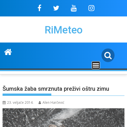
Skip
to
content
RiMeteo
Šumska žaba smrznuta preživi oštru zimu
23. veljače 2014.
Alen Harčević