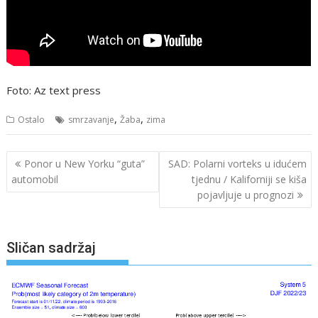
Foto: Az text press
,
,
Ostalo
smrzavanje
Žaba
zima
Navigacija
Ponor u New Yorku “guta”
SAD: Polarni vorteks u idućem
objava
automobil
tjednu / Kaliforniji se kiša
pojavljuje u prognozi
Sličan sadržaj