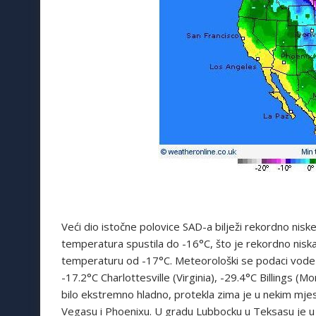
Veći dio istočne polovice SAD-a bilježi rekordno nis
temperatura spustila do -16°C, što je rekordno niska 
temperaturu od -17°C. Meteorološki se podaci vode o
-17.2°C Charlottesville (Virginia), -29.4°C Billings (M
bilo ekstremno hladno, protekla zima je u nekim mje
Vegasu i Phoenixu. U gradu Lubbocku u Teksasu je u 