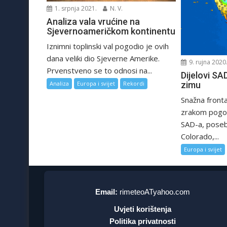
1. srpnja 2021.
N. V.
Analiza vala vrućine na
Sjevernoameričkom kontinentu
Iznimni toplinski val pogodio je ovih
dana veliki dio Sjeverne Amerike.
9. rujna 2020
Prvenstveno se to odnosi na...
Dijelovi SAD
Analiza
Europa i svijet
Rekordi
zimu
Snažna fronta
zrakom pogodi
SAD-a, poseb
Colorado,...
Europa i svijet
Email:
rimeteoATyahoo.com
Uvjeti korištenja
Politika privatnosti