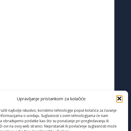
Upravljanje pristankom za kolačiće
žili najbolje iskustvo, koristimo tehnologije poput kolačića za čuvanje
up informacijama o uređaju. Suglasnost s ovim tehnologijama će nam
a obrađujemo podatke kao što su ponašanje pri pregledavanju ili
ID-ovi na ovoj web stranici. Nepristanak ili povlačenje suglasnosti može