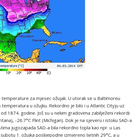
ke temperature za mjesec ožujak. U utorak se u Baltimoreu
temperatura u ožujku. Rekordno je bilo i u Atlantic Cityju uz
d 1874. godine. Još su u nekim gradovima zabilježeni rekordi:
ontana), -26.7°C Flint (Michigan). Dok je na sjeveru i istoku SAD-a
stima jugozapada SAD-a bila rekordno topla kao npr. u Las
subotu 1. ožujka poslijepodne izmjereno ljetnih 29°C, a u