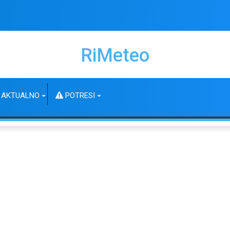
RiMeteo
AKTUALNO
POTRESI