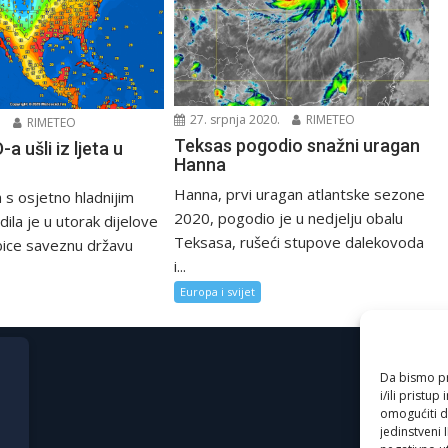
27. srpnja 2020.
RIMETEO
.
RIMETEO
Teksas pogodio snažni uragan
-a ušli iz ljeta u
Hanna
Hanna, prvi uragan atlantske sezone
 s osjetno hladnijim
2020, pogodio je u nedjelju obalu
la je u utorak dijelove
Teksasa, rušeći stupove dalekovoda
ice saveznu državu
i...
Europa i svijet
Da bismo pru
i/ili prist
omogućiti d
jedinstveni 