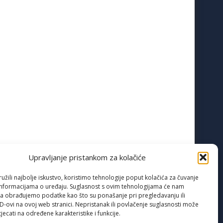
Upravljanje pristankom za kolačiće
žili najbolje iskustvo, koristimo tehnologije poput kolačića za čuvanje
up informacijama o uređaju. Suglasnost s ovim tehnologijama će nam
a obrađujemo podatke kao što su ponašanje pri pregledavanju ili
ID-ovi na ovoj web stranici. Nepristanak ili povlačenje suglasnosti može
jecati na određene karakteristike i funkcije.