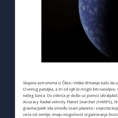
Skupina astronoma iz Čilea i Velike Britanije kažu da s
Crvenog patuljka, a tri od njih bi moglo biti naseljiv
našeg Sunca. Do otkrića je došlo uz pomoć ultraljubič
Accuracy Radial velocity Planet Searcher (HARPS), 
gravitacijskih sila između osam planeta i zvijezda ko
veća od zemlje, imaju mogućnost organiziranja života,