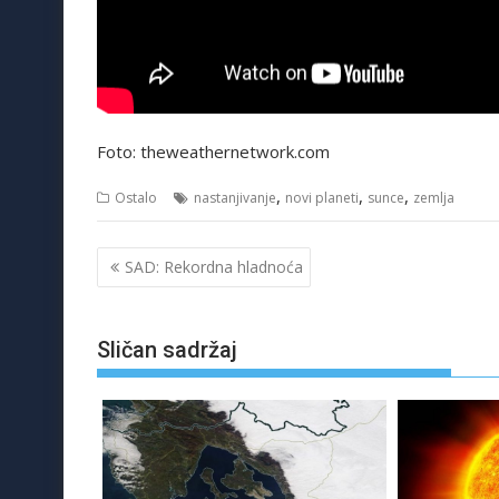
Foto: theweathernetwork.com
,
,
,
Ostalo
nastanjivanje
novi planeti
sunce
zemlja
Navigacija
SAD: Rekordna hladnoća
objava
Sličan sadržaj