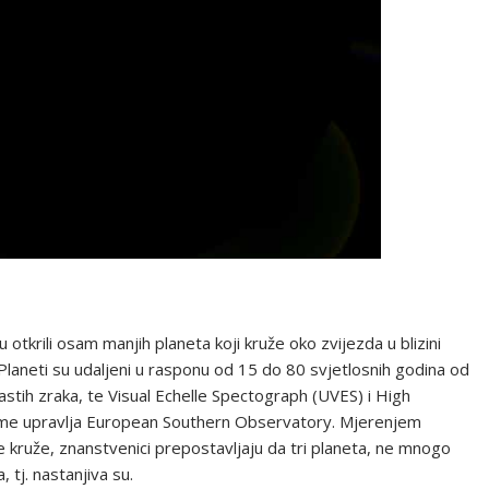
u otkrili osam manjih planeta koji kruže oko zvijezda u blizini
o. Planeti su udaljeni u rasponu od 15 do 80 svjetlosnih godina od
astih zraka, te Visual Echelle Spectograph (UVES) i High
čime upravlja European Southern Observatory. Mjerenjem
je kruže, znanstvenici prepostavljaju da tri planeta, ne mnogo
 tj. nastanjiva su.