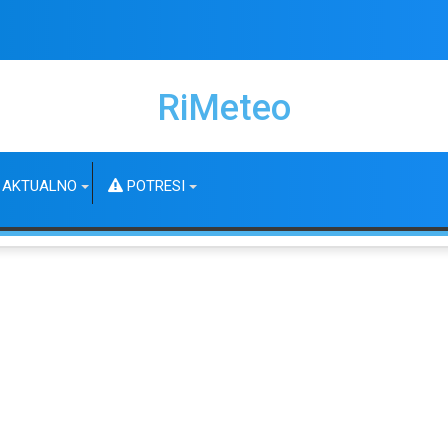
RiMeteo
AKTUALNO
POTRESI