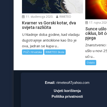
11. studenoga 2020.
RIMETEO
Kvarner vs Gorski kotar, dva
17. rujna 202
svijeta različita
Sunce ušlo 
ciklus, bit 
U hladnije doba godine, kad vladaju
pjega
dugotrajnije anticiklone kao što je
Znanstvenici 
ova, Jadran se kupa u...
ušlo u novi 25
PGŽ i Hrvatska
RIMETEO škola
ući u...
Ostalo
Email:
rimeteoATyahoo.com
Uvjeti korištenja
Politika privatnosti