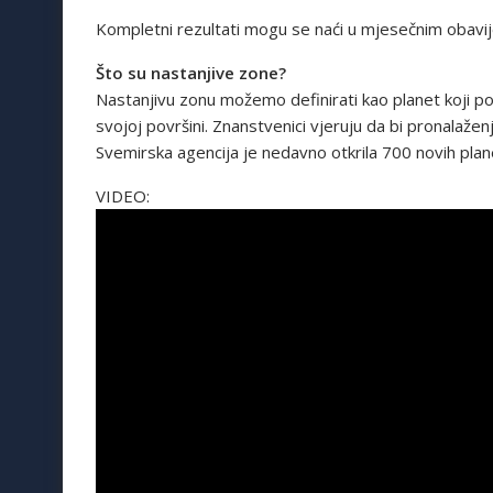
Kompletni rezultati mogu se naći u mjesečnim obavij
Što su nastanjive zone?
Nastanjivu zonu možemo definirati kao planet koji p
svojoj površini. Znanstvenici vjeruju da bi pronalažen
Svemirska agencija je nedavno otkrila 700 novih pla
VIDEO: