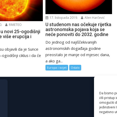
17. listopada 2019.
Alen Harčević
U studenom nas očekuje rijetka
0.
RIMETEO
astronomska pojava koja se
u novi 25-ogodišnji
neće ponoviti do 2032. godine
će više erupcija i
Do jednog od najiščekivanijih
astronomskih događaja godine
su objavili da je Sunce
preostalo je manje od mjesec dana,
-ogodišnji ciklus i da će
a ako ga...
Europa i svijet
Ostalo
Da bismo pru
i/ili prist
omogućiti d
jedinstveni 
negativno ut