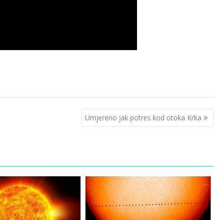
Umjereno jak potres kod otoka Krka