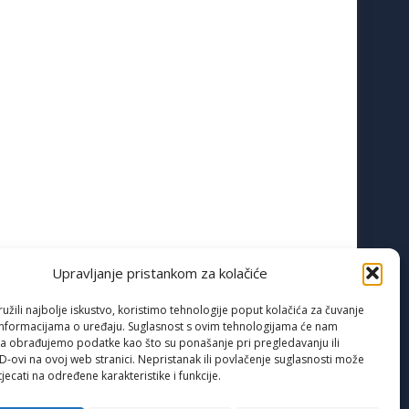
Upravljanje pristankom za kolačiće
žili najbolje iskustvo, koristimo tehnologije poput kolačića za čuvanje
up informacijama o uređaju. Suglasnost s ovim tehnologijama će nam
a obrađujemo podatke kao što su ponašanje pri pregledavanju ili
ID-ovi na ovoj web stranici. Nepristanak ili povlačenje suglasnosti može
jecati na određene karakteristike i funkcije.