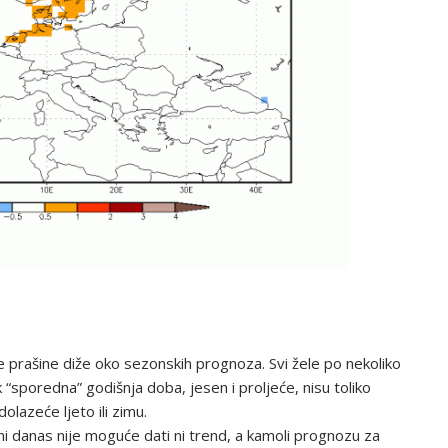
še prašine diže oko sezonskih prognoza. Svi žele po nekoliko
ok “sporedna” godišnja doba, jesen i proljeće, nisu toliko
lazeće ljeto ili zimu.
i danas nije moguće dati ni trend, a kamoli prognozu za