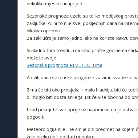
nekoliko mjeseci unaprijed.
Sezonske prognoze uzele su toliko medijskog prostora 
zaključke. Ali ni to nije sve, posljednjih dana na interne
nikakvu opremu.
Za zaključiti je samo jedno, ako ne koriste ikakvu oprem
Sukladno tom trendu, i mi smo prošle godine na sarkas
možete ovdje:
Sezonska prognoza RIMETEO Tima
A ovih dana sezonske prognoze za zimu svode se na
Zima će biti oko prosjeka ili malo hladnija, biti će topl
bi moglo biti dosta snijega. Bit će više oborina od pros
I kad pokrijete sve opcije uz napomenu da je ostva
pogoditi.
Meteorologija nije i ne smije biti predmet na kojem 
žele preko noći postati popularni.