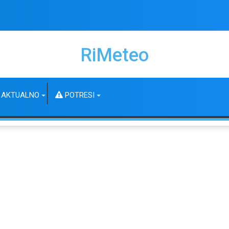
RiMeteo
AKTUALNO
POTRESI