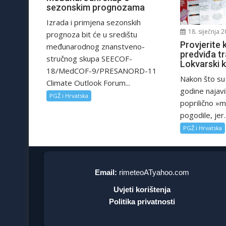
sezonskim prognozama
Izrada i primjena sezonskih
18. siječnja 2
prognoza bit će u središtu
Provjerite
međunarodnog znanstveno-
predviđa tr
stručnog skupa SEECOF-
Lokvarski 
18/MedCOF-9/PRESANORD-11
Nakon što su
Climate Outlook Forum...
godine najavi
PGŽ i Hrvatska
poprilično »m
pogodile, jer..
PGŽ i Hrvatska
Email:
rimeteoATyahoo.com
Uvjeti korištenja
Politika privatnosti