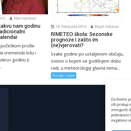
015.
Alen Harčević
 kakvu nam godinu
18. listopada 2014.
Bojan Grbavac
adicionalni
RIMETEO škola: Sezonske
kalendar
prognoze i zašto im
(ne)vjerovati?
 početkom prošle
la vremenski lošu i
Svake godine po ustaljenom običaju,
okru« godinu (i
ovisno o kojem se godišnjem dobu
.
radi, u meteorologiji glavna tema...
Europa i svijet
Da bismo pru
i/ili prist
omogućiti d
jedinstveni 
negativno ut