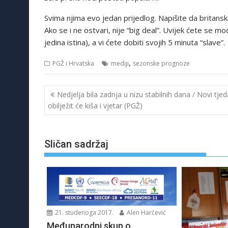
Svima njima evo jedan prijedlog. Napišite da britansk
Ako se i ne ostvari, nije “big deal”. Uvijek ćete se 
jedina istina), a vi ćete dobiti svojih 5 minuta “slave”.
,
PGŽ i Hrvatska
mediji
sezonske prognoze
Navigacija
Nedjelja bila zadnja u nizu stabilnih dana / Novi tje
objava
obilježit će kiša i vjetar (PGŽ)
Sličan sadržaj
21. studenoga 2017.
Alen Harčević
Međunarodni skup o