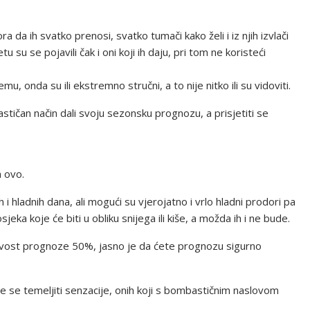
da ih svatko prenosi, svatko tumači kako želi i iz njih izvlači
tu su se pojavili čak i oni koji ih daju, pri tom ne koristeći
u, onda su ili ekstremno stručni, a to nije nitko ili su vidoviti.
tičan način dali svoju sezonsku prognozu, a prisjetiti se
 ovo.
ih i hladnih dana, ali mogući su vjerojatno i vrlo hladni prodori pa
jeka koje će biti u obliku snijega ili kiše, a možda ih i ne bude.
rivost prognoze 50%, jasno je da ćete prognozu sigurno
će se temeljiti senzacije, onih koji s bombastičnim naslovom