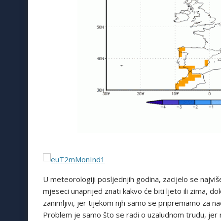
U meteorologiji posljednjih godina, zacijelo se najvi
mjeseci unaprijed znati kakvo će biti ljeto ili zima, d
zanimljivi, jer tijekom njh samo se pripremamo za nado
Problem je samo što se radi o uzaludnom trudu, jer n