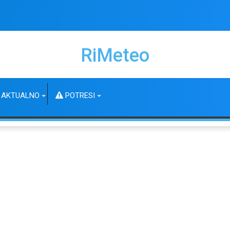
RiMeteo
AKTUALNO
POTRESI