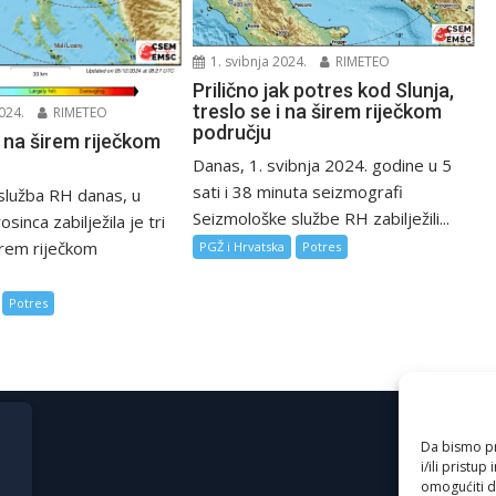
1. svibnja 2024.
RIMETEO
Prilično jak potres kod Slunja,
treslo se i na širem riječkom
024.
RIMETEO
području
 na širem riječkom
Danas, 1. svibnja 2024. godine u 5
sati i 38 minuta seizmografi
služba RH danas, u
Seizmološke službe RH zabilježili...
osinca zabilježila je tri
irem riječkom
PGŽ i Hrvatska
Potres
Potres
Da bismo pru
i/ili prist
omogućiti d