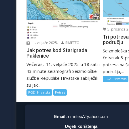
5. prosinca 2
Tri potresa
području
11. veljače 2025.
RIMETEO
Jak potres kod Starigrada
Seizmološka 
Paklenice
četvrtak 5. pr
Večeras, 11. veljače 2025. u 18 sati i
potresa na š
43 minute seizmografi Seizmološke
području,...
službe Republike Hrvatske zabilježili
PGŽ i Hrvatska
su jak...
PGŽ i Hrvatska
Potres
Email:
rimeteoATyahoo.com
Uvjeti korištenja