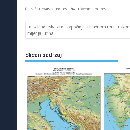
,
,
PGŽ i Hrvatska
Potres
crikvenica
potres
Navigacija
Kalendarska zima započinje u hladnom tonu, uskoro
objava
mijenja južina
Sličan sadržaj