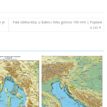
 je
Pala obilna kiša, u Bakru i Krku gotovo 100 mm | Poplave
u Lici