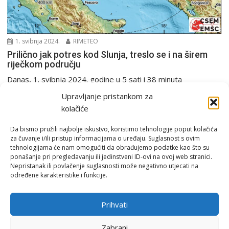
1. svibnja 2024.
RIMETEO
Prilično jak potres kod Slunja, treslo se i na širem
riječkom području
Danas, 1. svibnja 2024. godine u 5 sati i 38 minuta
seizmografi Seizmološke službe RH zabilježili...
Upravljanje pristankom za
PGŽ i Hrvatska
Potres
kolačiće
Da bismo pružili najbolje iskustvo, koristimo tehnologije poput kolačića
za čuvanje i/ili pristup informacijama o uređaju. Suglasnost s ovim
tehnologijama će nam omogućiti da obrađujemo podatke kao što su
ponašanje pri pregledavanju ili jedinstveni ID-ovi na ovoj web stranici.
Nepristanak ili povlačenje suglasnosti može negativno utjecati na
određene karakteristike i funkcije.
Email:
rimeteoATyahoo.com
Uvjeti korištenja
Prihvati
Politika privatnosti
Zabrani