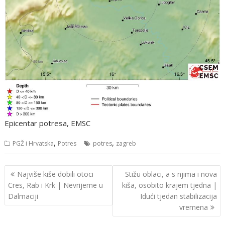
Epicentar potresa, EMSC
,
,
PGŽ i Hrvatska
Potres
potres
zagreb
Navigacija
Najviše kiše dobili otoci
Stižu oblaci, a s njima i nova
objava
Cres, Rab i Krk | Nevrijeme u
kiša, osobito krajem tjedna |
Dalmaciji
Idući tjedan stabilizacija
vremena