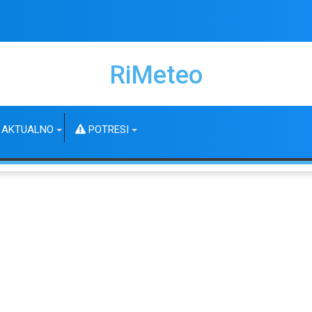
RiMeteo
AKTUALNO
POTRESI