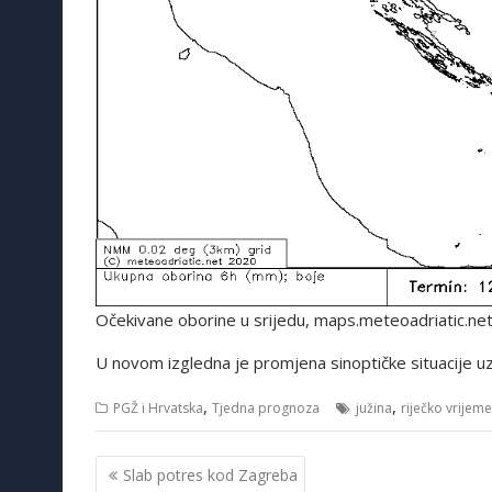
Očekivane oborine u srijedu, maps.meteoadriatic.ne
U novom izgledna je promjena sinoptičke situacije uz
,
,
PGŽ i Hrvatska
Tjedna prognoza
južina
riječko vrijeme
Navigacija
Slab potres kod Zagreba