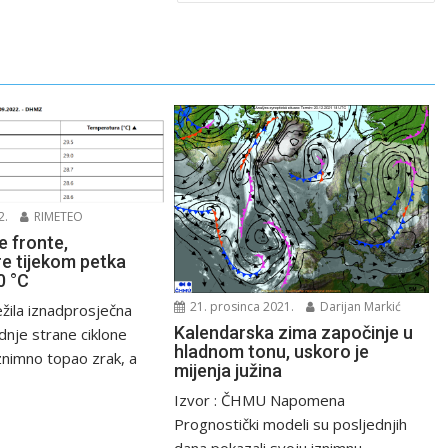
2.
RIMETEO
je fronte,
e tijekom petka
0 °C
21. prosinca 2021.
Darijan Markić
ežila iznadprosječna
Kalendarska zima započinje u
ednje strane ciklone
hladnom tonu, uskoro je
iznimno topao zrak, a
mijenja južina
Izvor : ČHMU Napomena
Prognostički modeli su posljednjih
dana pokazali svoju iznimnu