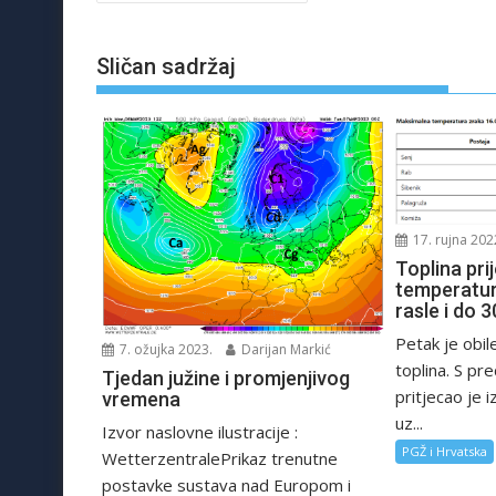
objava
Sličan sadržaj
17. rujna 202
Toplina pri
temperatur
rasle i do 3
Petak je obil
7. ožujka 2023.
Darijan Markić
toplina. S pr
Tjedan južine i promjenjivog
pritjecao je 
vremena
uz...
Izvor naslovne ilustracije :
PGŽ i Hrvatska
WetterzentralePrikaz trenutne
postavke sustava nad Europom i