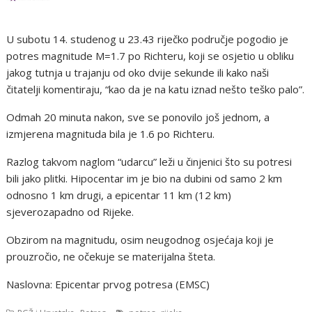
U subotu 14. studenog u 23.43 riječko područje pogodio je
potres magnitude M=1.7 po Richteru, koji se osjetio u obliku
jakog tutnja u trajanju od oko dvije sekunde ili kako naši
čitatelji komentiraju, “kao da je na katu iznad nešto teško palo”.
Odmah 20 minuta nakon, sve se ponovilo još jednom, a
izmjerena magnituda bila je 1.6 po Richteru.
Razlog takvom naglom “udarcu” leži u činjenici što su potresi
bili jako plitki. Hipocentar im je bio na dubini od samo 2 km
odnosno 1 km drugi, a epicentar 11 km (12 km)
sjeverozapadno od Rijeke.
Obzirom na magnitudu, osim neugodnog osjećaja koji je
prouzročio, ne očekuje se materijalna šteta.
Naslovna: Epicentar prvog potresa (EMSC)
,
,