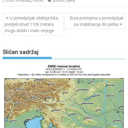
PGŽ i Hrvatska
Potres
potres
rijeka
Navigacija
U ponedjeljak obilnija kiša,
Brza promjena u ponedjeljak
objava
predjeli iznad 1100 metara
pa stabilizacija do petka
mogu dobiti i malo snijega
Sličan sadržaj