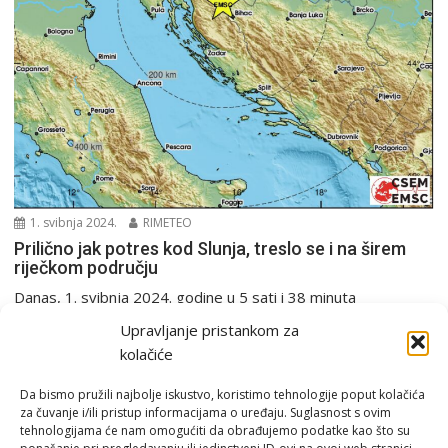
1. svibnja 2024.
RIMETEO
Prilično jak potres kod Slunja, treslo se i na širem
riječkom području
Danas, 1. svibnja 2024. godine u 5 sati i 38 minuta
seizmografi Seizmološke službe RH zabilježili...
Upravljanje pristankom za
PGŽ i Hrvatska
Potres
kolačiće
Da bismo pružili najbolje iskustvo, koristimo tehnologije poput kolačića
za čuvanje i/ili pristup informacijama o uređaju. Suglasnost s ovim
tehnologijama će nam omogućiti da obrađujemo podatke kao što su