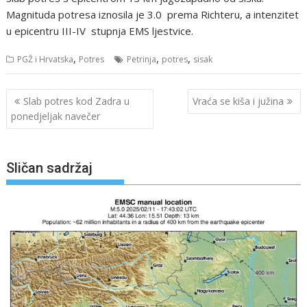
Magnituda potresa iznosila je 3.0 prema Richteru, a intenzitet
u epicentru III-IV stupnja EMS ljestvice.
,
,
,
PGŽ i Hrvatska
Potres
Petrinja
potres
sisak
Navigacija
Slab potres kod Zadra u
Vraća se kiša i južina
objava
ponedjeljak navečer
Sličan sadržaj