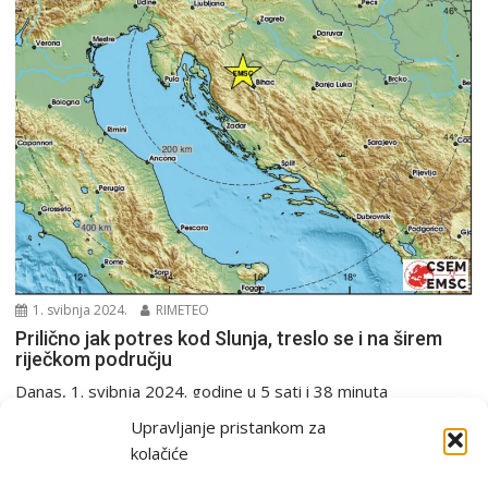
1. svibnja 2024.
RIMETEO
Prilično jak potres kod Slunja, treslo se i na širem
riječkom području
Danas, 1. svibnja 2024. godine u 5 sati i 38 minuta
seizmografi Seizmološke službe RH zabilježili...
Upravljanje pristankom za
PGŽ i Hrvatska
Potres
kolačiće