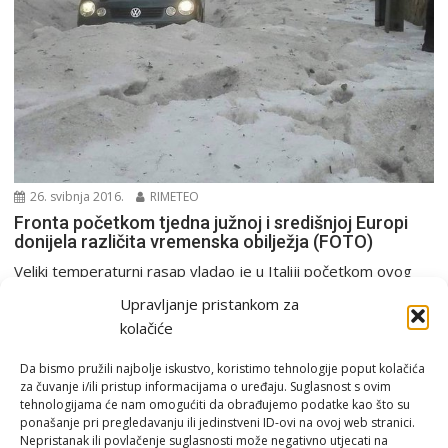
26. svibnja 2016.
RIMETEO
Fronta početkom tjedna južnoj i središnjoj Europi
donijela različita vremenska obilježja (FOTO)
Veliki temperaturni rasap vladao je u Italiji početkom ovog
tjedna, a sve zbog činjenice da se...
Upravljanje pristankom za
Europa i svijet
kolačiće
Da bismo pružili najbolje iskustvo, koristimo tehnologije poput kolačića
za čuvanje i/ili pristup informacijama o uređaju. Suglasnost s ovim
tehnologijama će nam omogućiti da obrađujemo podatke kao što su
ponašanje pri pregledavanju ili jedinstveni ID-ovi na ovoj web stranici.
Nepristanak ili povlačenje suglasnosti može negativno utjecati na