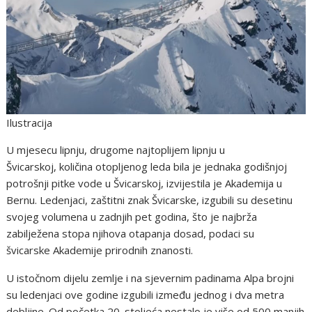
Ilustracija
U mjesecu lipnju, drugome najtoplijem lipnju u
Švicarskoj, količina otopljenog leda bila je jednaka godišnjoj
potrošnji pitke vode u Švicarskoj, izvijestila je Akademija u
Bernu. Ledenjaci, zaštitni znak Švicarske, izgubili su desetinu
svojeg volumena u zadnjih pet godina, što je najbrža
zabilježena stopa njihova otapanja dosad, podaci su
švicarske Akademije prirodnih znanosti.
U istočnom dijelu zemlje i na sjevernim padinama Alpa brojni
su ledenjaci ove godine izgubili između jednog i dva metra
debljine. Od početka 20. stoljeća nestalo je više od 500 manjih