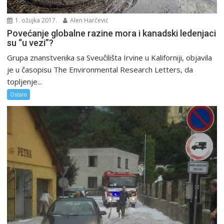
1. ožujka 2017.
Alen Harčević
Povećanje globalne razine mora i kanadski ledenjaci
su “u vezi”?
Grupa znanstvenika sa Sveučilišta Irvine u Kaliforniji, objavila
je u časopisu The Environmental Research Letters, da
topljenje...
Ostalo