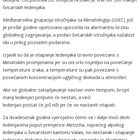
švicarskih ledenjaka.
Međunarodna grupacija stručnjaka za klimatologiju (GIEC) još
je prošle godine opetovano upozorila na alarmantnu brzinu
globalnog zagrijavanja, a podaci švicarskih stručnjaka nažalost
idu u prilog poznatim podacima.
Izjavili su da je otapanje ledenjaka izravno povezano s
klimatskim promjenama jer su oni vrlo osjetljivi na povećanje
temperature zraka, a temperature su pak povezane s
povećanom koncentracijom ugljičnog dioksida u atmosferi.
Ako se globalno zatopljavanje nastavi ovim tempom, brojni
manji ledenjaci potpuno će nestati, a veći
ledenjaci postat će još niži jer će se nastaviti otapati.
Za dvadesetak godina vjerojatno ćemo se i dalje moći diviti
ledenjacima poput primjerice Aletscha, najvećeg alpskog
ledenjaka u švicarskom kantonu Valais, no nestanak i otapanje
ledenjaka globalno će se ubrzavati, upozorila je Akademija,