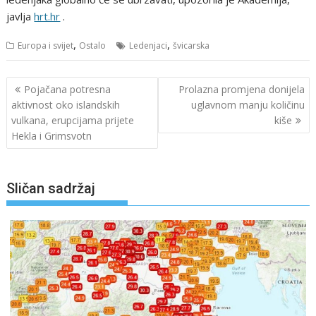
javlja
hrt.hr
.
,
,
Europa i svijet
Ostalo
Ledenjaci
švicarska
Navigacija
Pojačana potresna
Prolazna promjena donijela
objava
aktivnost oko islandskih
uglavnom manju količinu
vulkana, erupcijama prijete
kiše
Hekla i Grimsvotn
Sličan sadržaj