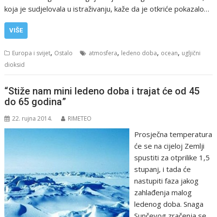
koja je sudjelovala u istraživanju, kaže da je otkriće pokazalo…
VIŠE
,
,
,
,
Europa i svijet
Ostalo
atmosfera
ledeno doba
ocean
ugljični
dioksid
“Stiže nam mini ledeno doba i trajat će od 45
do 65 godina”
22. rujna 2014.
RIMETEO
Prosječna temperatura
će se na cijeloj Zemlji
spustiti za otprilike 1,5
stupanj, i tada će
nastupiti faza jakog
zahlađenja malog
ledenog doba. Snaga
Sunčevog zračenja se