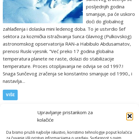
posljednjih godina
smanjuje, pa će uskoro
doći do globalnog
zahlađenja i dolaska mini ledenog doba. To je ustvrdio šef
sektora za kozmička istraživanja Sunca Glavnog (Pulkovskog)
astronomskog opservatorija RAN-a Habibulo Abdusamatov,
prenosi Ruski vjesnik. ”Već preko 17 godina globalna
temperatura planete ne raste, dolazi do stabilizacije
temperature. Proces otopljavanja ne odvija se od 1997.!
Snaga Sunčevog zračenja se konstantno smanjuje od 1990., i
nastavlja…
VIŠE
,
,
Europa i svijet
PGŽ i Hrvatska
ledeno doba
mini ledeno doba
Upravljanje pristankom za
kolačiće
Da bismo pružili najbolje iskustvo, koristimo tehnologije poput kolačića
za čuvanje i/ili pristup informacijama o uređaju. Suglasnost s ovim