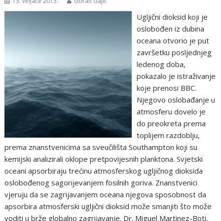
13. veljače 2015.
Goran Gajić
Ugljični dioksid koji je
oslobođen iz dubina
oceana otvorio je put
završetku posljednjeg
ledenog doba,
pokazalo je istraživanje
koje prenosi BBC.
Njegovo oslobađanje u
atmosferu dovelo je
do preokreta prema
toplijem razdoblju,
prema znanstvenicima sa sveučilišta Southampton koji su
kemijski analizirali oklope pretpovijesnih planktona. Svjetski
oceani apsorbiraju trećinu atmosferskog ugljičnog dioksida
oslobođenog sagorijevanjem fosilnih goriva. Znanstvenici
vjeruju da se zagrijavanjem oceana njegova sposobnost da
apsorbira atmosferski ugljični dioksid može smanjiti što može
voditi u brže globalno zagrijavanje. Dr. Miguel Martinez-Boti,