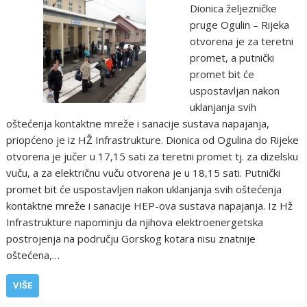
Dionica željezničke
pruge Ogulin – Rijeka
otvorena je za teretni
promet, a putnički
promet bit će
uspostavljan nakon
uklanjanja svih
oštećenja kontaktne mreže i sanacije sustava napajanja,
priopćeno je iz HŽ Infrastrukture. Dionica od Ogulina do Rijeke
otvorena je jučer u 17,15 sati za teretni promet tj. za dizelsku
vuču, a za električnu vuču otvorena je u 18,15 sati. Putnički
promet bit će uspostavljen nakon uklanjanja svih oštećenja
kontaktne mreže i sanacije HEP-ova sustava napajanja. Iz Hž
Infrastrukture napominju da njihova elektroenergetska
postrojenja na području Gorskog kotara nisu znatnije
oštećena,…
VIŠE