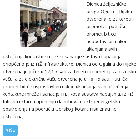
Dionica željezničke
pruge Ogulin – Rijeka
otvorena je za teretni
promet, a putnički
promet bit će
uspostavljan nakon
uklanjanja svih
oštećenja kontaktne mreže i sanacije sustava napajanja,
priopćeno je iz HŽ Infrastrukture. Dionica od Ogulina do Rijeke
otvorena je jučer u 17,15 sati za teretni promet tj. za dizelsku
vuču, a za električnu vuču otvorena je u 18,15 sati. Putnički
promet bit će uspostavljen nakon uklanjanja svih oštećenja
kontaktne mreže i sanacije HEP-ova sustava napajanja. Iz Hž
Infrastrukture napominju da njihova elektroenergetska
postrojenja na području Gorskog kotara nisu znatnije
oštećena,…
VIŠE