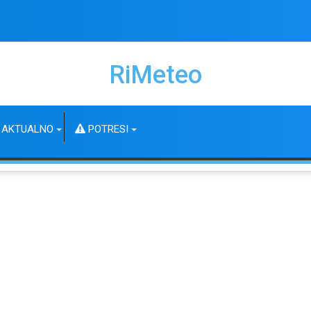
RiMeteo
AKTUALNO
POTRESI