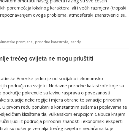
linovitom omotaču našeg planeta razlog su sve češćih
ih poremećaja lokalnog karaktera, ali i većih razmjera (tropski
 Prepoznavanjem ovoga problema, atmosferski znanstvenici su…
,
,
klimatske promjene
prirodne katastrofe
sandy
lje trećeg svijeta ne mogu priuštiti
atinske Amerike jedno je od socijalno i ekonomsko
ijih područja na svijetu. Nedavne prirodne katastrofe koje su
o područje pokrenule su lavinu rasprava o povezanosti
e situacije neke regije i mjera obrane te sanacije prirodnih
a. U prvom redu ponukani s konstantnim sušama i poplavama te
sljedičnim klizištima tla, vulkanskom erupcijom Calbuca krajem
tručni ljudi iz područja prirodnih znanosti i ekonomski eksperti
rali su nošenje zemalja trećeg svijeta s nedaćama koje