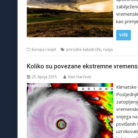
zabilježe
vremenski
kao primje
VIŠE
,
Europa i svijet
prirodne katastrofe
rusija
Koliko su povezane ekstremne vremenske
25. lipnja 2015.
Alen Harčević
Klimatske
Posljednji
zatopljenj
vremenske 
snijega na
povišenih
uzrokovalo