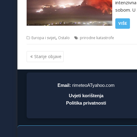
intenzivna
sobom. U 
VIŠE
,
Europa i svijet
Ostalo
prirodne katastrofe
Navigacija
Starije objave
objava
Email:
rimeteoATyahoo.com
Uvjeti korištenja
Politika privatnosti