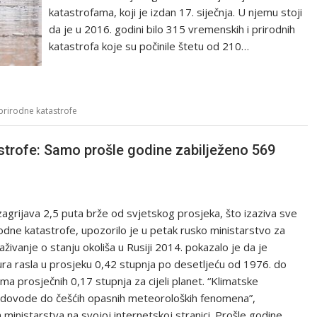
katastrofama, koji je izdan 17. siječnja. U njemu stoji
da je u 2016. godini bilo 315 vremenskih i prirodnih
katastrofa koje su počinile štetu od 210…
prirodne katastrofe
strofe: Samo prošle godine zabilježeno 569
zagrijava 2,5 puta brže od svjetskog prosjeka, što izaziva sve
odne katastrofe, upozorilo je u petak rusko ministarstvo za
raživanje o stanju okoliša u Rusiji 2014. pokazalo je da je
ra rasla u prosjeku 0,42 stupnja po desetljeću od 1976. do
ma prosječnih 0,17 stupnja za cijeli planet. “Klimatske
dovode do češćih opasnih meteoroloških fenomena”,
ministarstva na svojoj internetskoj stranici. Prošle godine