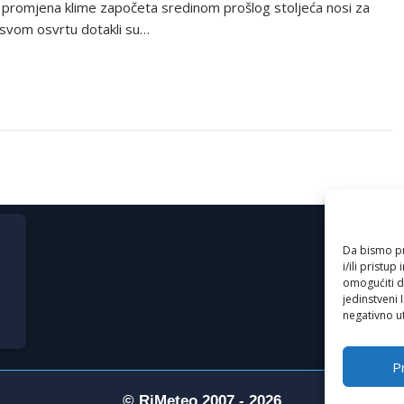
 promjena klime započeta sredinom prošlog stoljeća nosi za
svom osvrtu dotakli su…
Da bismo pru
i/ili prist
omogućiti d
jedinstveni 
negativno ut
Pr
© RiMeteo 2007 - 2026