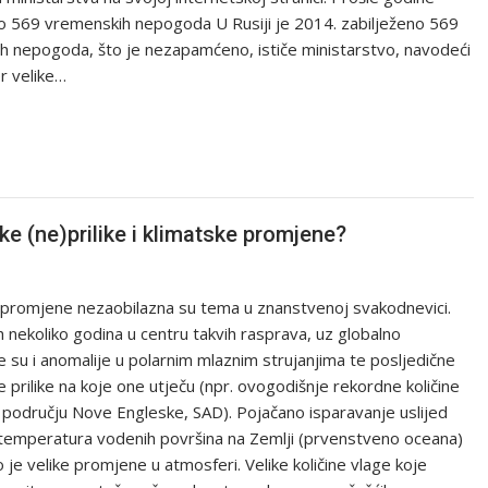
no 569 vremenskih nepogoda U Rusiji je 2014. zabilježeno 569
h nepogoda, što je nezapamćeno, ističe ministarstvo, navodeći
r velike…
 (ne)prilike i klimatske promjene?
 promjene nezaobilazna su tema u znanstvenoj svakodnevici.
h nekoliko godina u centru takvih rasprava, uz globalno
e su i anomalije u polarnim mlaznim strujanjima te posljedične
prilike na koje one utječu (npr. ovogodišnje rekordne količine
 području Nove Engleske, SAD). Pojačano isparavanje uslijed
 temperatura vodenih površina na Zemlji (prvenstveno oceana)
 je velike promjene u atmosferi. Velike količine vlage koje