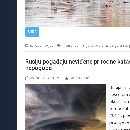
VIŠE
,
,
,
Europa i svijet
insurance
milijarda dolara
osiguranje
Rusiju pogađaju neviđene prirodne kata
nepogoda
25. prosinca 2015.
Goran Gajić
Rusija se 
češće prir
okoliš. Ist
temperatu
2014., pre
promjene 
upozorava 