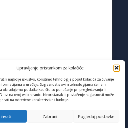
Upravljanje pristankom za kolačiće
žili najbolje iskustvo, koristimo tehnologije poput kolačića za čuvanje
up informacijama o uređaju. Suglasnost s ovim tehnologijama će nam
a obrađujemo podatke kao što su ponašanje pri pregledavanju ili
ID-ovi na ovoj web stranici. Nepristanak ili povlačenje suglasnosti može
jecati na određene karakteristike i funkcije.
ihvati
Zabrani
Pogledaj postavke