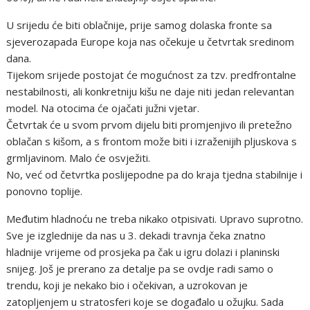
U srijedu će biti oblačnije, prije samog dolaska fronte sa
sjeverozapada Europe koja nas očekuje u četvrtak sredinom
dana.
Tijekom srijede postojat će mogućnost za tzv. predfrontalne
nestabilnosti, ali konkretniju kišu ne daje niti jedan relevantan
model. Na otocima će ojačati južni vjetar.
Četvrtak će u svom prvom dijelu biti promjenjivo ili pretežno
oblačan s kišom, a s frontom može biti i izraženijih pljuskova s
grmljavinom. Malo će osvježiti.
No, već od četvrtka poslijepodne pa do kraja tjedna stabilnije i
ponovno toplije.
Međutim hladnoću ne treba nikako otpisivati. Upravo suprotno.
Sve je izglednije da nas u 3. dekadi travnja čeka znatno
hladnije vrijeme od prosjeka pa čak u igru dolazi i planinski
snijeg. Još je prerano za detalje pa se ovdje radi samo o
trendu, koji je nekako bio i očekivan, a uzrokovan je
zatopljenjem u stratosferi koje se događalo u ožujku. Sada