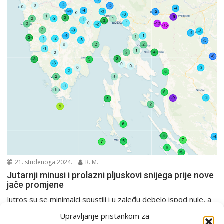
21. studenoga 2024.
R. M.
Jutarnji minusi i prolazni pljuskovi snijega prije nove
jače promjene
Jutros su se minimalci spustili i u zaleđu debelo ispod nule, a
u Gorskom kotaru bili...
Upravljanje pristankom za