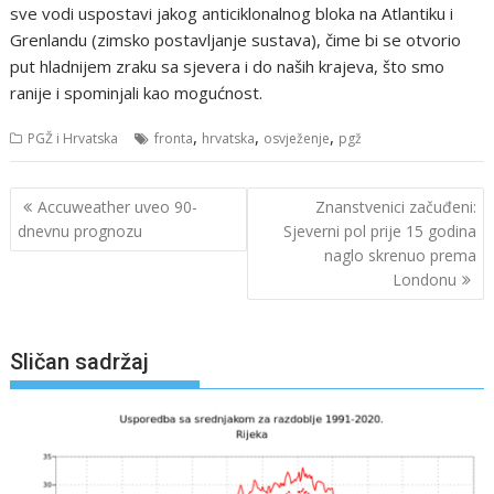
sve vodi uspostavi jakog anticiklonalnog bloka na Atlantiku i
Grenlandu (zimsko postavljanje sustava), čime bi se otvorio
put hladnijem zraku sa sjevera i do naših krajeva, što smo
ranije i spominjali kao mogućnost.
,
,
,
PGŽ i Hrvatska
fronta
hrvatska
osvježenje
pgž
Navigacija
Accuweather uveo 90-
Znanstvenici začuđeni:
objava
dnevnu prognozu
Sjeverni pol prije 15 godina
naglo skrenuo prema
Londonu
Sličan sadržaj