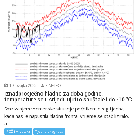
19. ožujka 2025.
RIMETEO
Iznadprosječno hladno za doba godine,
temperature se u srijedu ujutro spuštale i do -10 °C
Smirivanjem vremenske situacije početkom ovog tjedna,
kada nas je napustila hladna fronta, vrijeme se stabiliziralo,
a...
PGŽ i Hrvatska
Tjedna prognoza