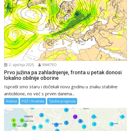
2. siječnja 2025.
RIMETEO
Prvo južina pa zahladnjenje, fronta u petak donosi
lokalno obilnije oborine
Ispratli smo staru i dočekali novu godinu u znaku stabilne
anticiklone, no već s prvim danima...
Analiza
PGŽ i Hrvatska
Tjedna prognoza