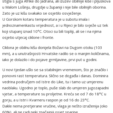
stigla s juga Afrike do Jadrana, ali izuzev obilnije kiše i pljuskova
u Malom Lošinju, drugdje u županiji i nije bile obilnijih oborina.
Zato je uz kišu svakako se osjetilo osvježenje.
U Gorskom kotaru temperatura je u subotu imala i
jednoznamenkastu vrijednost, a i u Rijeci je bilo svježe uz tek
koji stupanj iznad 10°C. Otoci su bili topliji, ali se i na njima
osjetio utjecaj ciklone i fronte.
Ciklona je obilnu kišu donijela Božavi na Dugom otoku (103
mm), a u unutrašnjosti Hrvatske radilo se o manjim količinama,
iako je dolazilo i do pojave grmljavine, prvi put u godini.
U novi tjedan ušlo se sa stabilnijim vremenom, što je značilo i
ponovni rast temperatura. Slično se događa i danas. Dominira
vedrina područjem od Istre do Like, tu i tamo uz umjerenu
naoblaku. Ugodno je toplo, puše slab do umjeren jugozapadni
vjetar, a temperature su proljetne. Kreću se od 7 do 18°C u
gorju, a u Istri i Kvarneru raspon je od 16 do 23°C.
Dakle nema pretjerane vrućine, vlaga je nešto izraženija (oko
60%), ali ne radi neki značajniji osjet sparine.