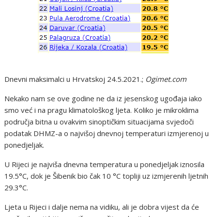
Dnevni maksimalci u Hrvatskoj 24.5.2021.;
Ogimet.com
Nekako nam se ove godine ne da iz jesenskog ugođaja iako
smo već i na pragu klimatološkog ljeta. Koliko je mikroklima
područja bitna u ovakvim sinoptičkim situacijama svjedoči
podatak DHMZ-a o najvišoj dnevnoj temperaturi izmjerenoj u
ponedjeljak.
U Rijeci je najviša dnevna temperatura u ponedjeljak iznosila
19.5°C, dok je Šibenik bio čak 10 °C topliji uz izmjerenih ljetnih
29.3°C.
Ljeta u Rijeci i dalje nema na vidiku, ali je dobra vijest da će