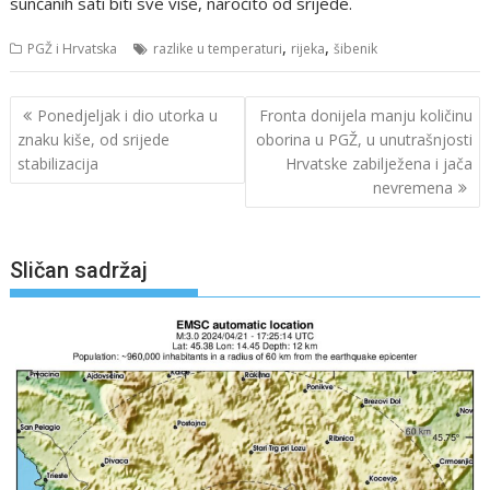
sunčanih sati biti sve više, naročito od srijede.
,
,
PGŽ i Hrvatska
razlike u temperaturi
rijeka
šibenik
Navigacija
Ponedjeljak i dio utorka u
Fronta donijela manju količinu
objava
znaku kiše, od srijede
oborina u PGŽ, u unutrašnjosti
stabilizacija
Hrvatske zabilježena i jača
nevremena
Sličan sadržaj