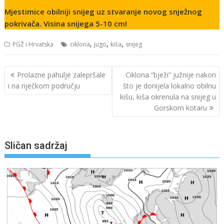
Mjestimice obilniji snijeg uz stvaranje novog snježnog
pokrivača. Visina snijega 5-10 cm!
,
,
,
PGŽ i Hrvatska
ciklona
jugo
kiša
snijeg
Navigacija
Prolazne pahulje zalepršale
Ciklona “bježi” južnije nakon
objava
i na riječkom području
što je donijela lokalno obilnu
kišu, kiša okrenula na snijeg u
Gorskom kotaru
Sličan sadržaj