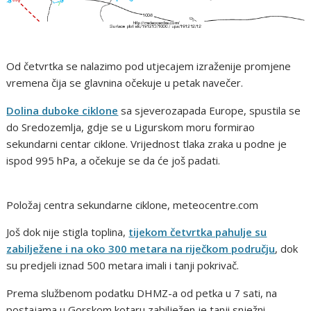
Od četvrtka se nalazimo pod utjecajem izraženije promjene
vremena čija se glavnina očekuje u petak navečer.
Dolina duboke ciklone
sa sjeverozapada Europe, spustila se
do Sredozemlja, gdje se u Ligurskom moru formirao
sekundarni centar ciklone. Vrijednost tlaka zraka u podne je
ispod 995 hPa, a očekuje se da će još padati.
Položaj centra sekundarne ciklone, meteocentre.com
Još dok nije stigla toplina,
tijekom četvrtka pahulje su
zabilježene i na oko 300 metara na riječkom području
, dok
su predjeli iznad 500 metara imali i tanji pokrivač.
Prema službenom podatku DHMZ-a od petka u 7 sati, na
postajama u Gorskom kotaru zabilježen je tanji snježni