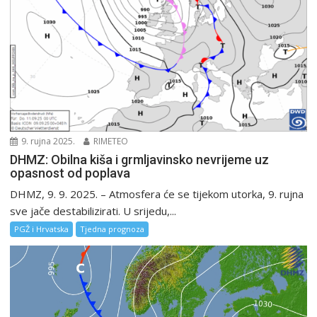
9. rujna 2025.
RIMETEO
DHMZ: Obilna kiša i grmljavinsko nevrijeme uz
opasnost od poplava
DHMZ, 9. 9. 2025. – Atmosfera će se tijekom utorka, 9. rujna
sve jače destabilizirati. U srijedu,...
PGŽ i Hrvatska
Tjedna prognoza