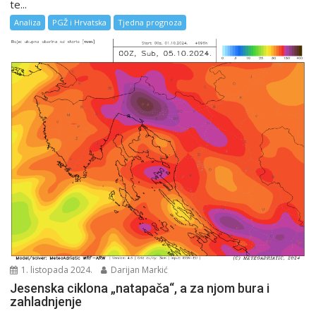
te...
Analiza
PGŽ i Hrvatska
Tjedna prognoza
1. listopada 2024.
Darijan Markić
Jesenska ciklona „natapača“, a za njom bura i
zahladnjenje