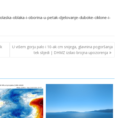
dolaska-oblaka-i-oborina-u-petak-djelovanje-duboke-ciklone-i-
ak
U višem gorju palo i 10-ak cm snijega, glavnina pogoršanja
tek slijedi | DHMZ izdao brojna upozorenja