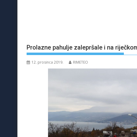
Prolazne pahulje zalepršale i na riječko
12. prosinca 2019.
RIMETEO