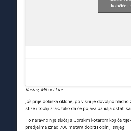
kolačiće i
Kastav, Mihael Linc
Još prije dolaska ciklone, po visini je dovoljno hladn
stiže i topliji zrak, tako da će pojava pahulja ostati s
To naravno nije slučaj s Gorskim kotarom koji će ti
predjelima iznad 700 metara dobiti i obilniji snijeg.