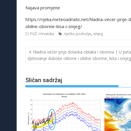
Najava promjene
https://rijeka.meteoadriatic.net/hladna-vecer-prije-
obilne-oborine-kisa-i-snijeg/
,
PGŽ i Hrvatska
riječko područje
snijeg
Navigacija
Hladna večer prije dolaska oblaka i oborina | U pet
objava
djelovanje duboke ciklone i obilne oborine, kiša i snijeg
Sličan sadržaj