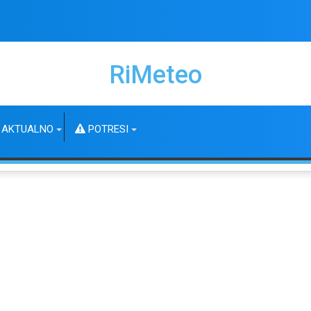
RiMeteo
AKTUALNO
POTRESI