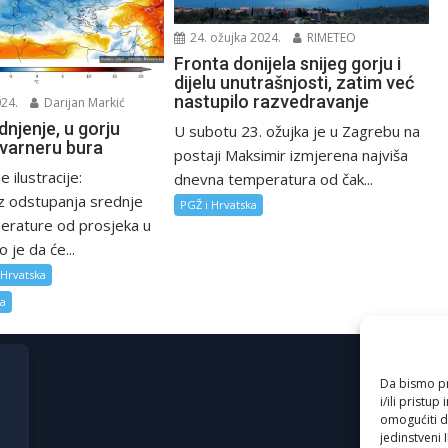
24. ožujka 2024.
RIMETEO
Fronta donijela snijeg gorju i
dijelu unutrašnjosti, zatim već
nastupilo razvedravanje
024.
Darijan Markić
dnjenje, u gorju
U subotu 23. ožujka je u Zagrebu na
Kvarneru bura
postaji Maksimir izmjerena najviša
 ilustracije:
dnevna temperatura od čak...
z odstupanja srednje
PGŽ i Hrvatska
rature od prosjeka u
o je da će...
 Hrvatska
za
Da bismo pru
i/ili prist
omogućiti d
jedinstveni 