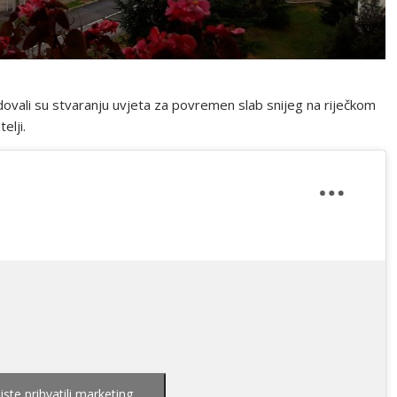
dovali su stvaranju uvjeta za povremen slab snijeg na riječkom
elji.
biste prihvatili marketing