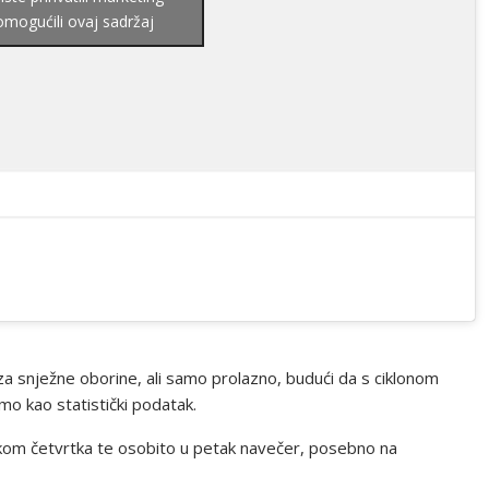
 omogućili ovaj sadržaj
o za snježne oborine, ali samo prolazno, budući da s ciklonom
amo kao statistički podatak.
jekom četvrtka te osobito u petak navečer, posebno na