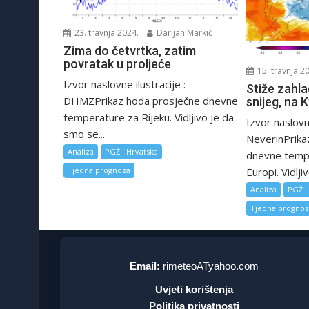
23. travnja 2024.
Darijan Markić
Zima do četvrtka, zatim
povratak u proljeće
15. travnja 2
Izvor naslovne ilustracije :
Stiže zahla
DHMZPrikaz hoda prosječne dnevne
snijeg, na 
temperature za Rijeku. Vidljivo je da
Izvor naslovne
smo se...
NeverinPrika
Analiza
PGŽ i Hrvatska
dnevne tempe
Europi. Vidljiv
Tjedna prognoza
Analiza
PGŽ i
Tjedna progno
Email:
rimeteoATyahoo.com
Uvjeti korištenja
Politika privatnosti