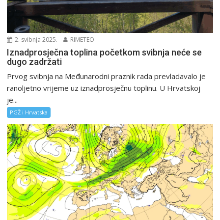
2. svibnja 2025.
RIMETEO
Iznadprosječna toplina početkom svibnja neće se
dugo zadržati
Prvog svibnja na Međunarodni praznik rada prevladavalo je
ranoljetno vrijeme uz iznadprosječnu toplinu. U Hrvatskoj
je...
PGŽ i Hrvatska