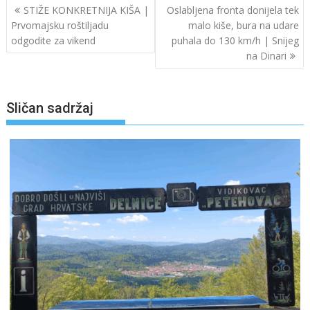
Navigacija
STIŽE KONKRETNIJA KIŠA |
Oslabljena fronta donijela tek
objava
Prvomajsku roštiljadu
malo kiše, bura na udare
odgodite za vikend
puhala do 130 km/h | Snijeg
na Dinari
Sličan sadržaj