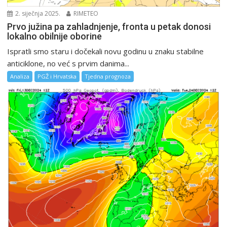
2. siječnja 2025.
RIMETEO
Prvo južina pa zahladnjenje, fronta u petak donosi
lokalno obilnije oborine
Ispratli smo staru i dočekali novu godinu u znaku stabilne
anticiklone, no već s prvim danima...
Analiza
PGŽ i Hrvatska
Tjedna prognoza