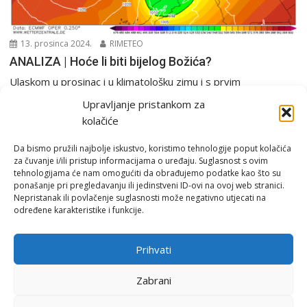
13. prosinca 2024.
RIMETEO
ANALIZA | Hoće li biti bijelog Božića?
Ulaskom u prosinac i u klimatološku zimu i s prvim
emitiranjima filmskog maratona “Sam u kući”...
Upravljanje pristankom za
Analiza
PGŽ i Hrvatska
Tjedna prognoza
kolačiće
Da bismo pružili najbolje iskustvo, koristimo tehnologije poput kolačića
za čuvanje i/ili pristup informacijama o uređaju. Suglasnost s ovim
tehnologijama će nam omogućiti da obrađujemo podatke kao što su
ponašanje pri pregledavanju ili jedinstveni ID-ovi na ovoj web stranici.
Nepristanak ili povlačenje suglasnosti može negativno utjecati na
određene karakteristike i funkcije.
Email:
rimeteoATyahoo.com
Uvjeti korištenja
Prihvati
Politika privatnosti
Zabrani