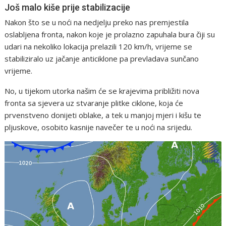
Još malo kiše prije stabilizacije
Nakon što se u noći na nedjelju preko nas premjestila
oslabljena fronta, nakon koje je prolazno zapuhala bura čiji su
udari na nekoliko lokacija prelazili 120 km/h, vrijeme se
stabiliziralo uz jačanje anticiklone pa prevladava sunčano
vrijeme.
No, u tijekom utorka našim će se krajevima približiti nova
fronta sa sjevera uz stvaranje plitke ciklone, koja će
prvenstveno donijeti oblake, a tek u manjoj mjeri i kišu te
pljuskove, osobito kasnije navečer te u noći na srijedu.