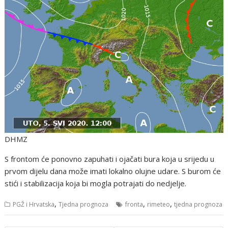
DHMZ
S frontom će ponovno zapuhati i ojačati bura koja u srijedu u
prvom dijelu dana može imati lokalno olujne udare. S burom će
stići i stabilizacija koja bi mogla potrajati do nedjelje.
,
,
,
PGŽ i Hrvatska
Tjedna prognoza
fronta
rimeteo
tjedna prognoza