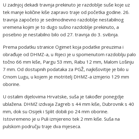
U zadnjoj dekadi travnja prekinuto je razdoblje suše koje uz
tek manje količine kiše zapravo traje od početka godine. 26.
travnja započeto je sedmodnevno razdoblje nestabilnog
vremena kojim je to dugo sušno razdoblje prekinuto, a
posebno je nestabilno bilo od 27. travnja do 3. svibnja.
Prema podatku stranice Ogimet koja podatke preuzima i
obrađuje od DHMZ-a, u Rijeci je u spomenutom razdoblju palo
točno 66 mm kiše, Pargu 53 mm, Rabu 12 mm, Malom Lošinju
7 mm. Od dostupnih podataka za PGŽ, najkišovitije je bilo u
Crnom Lugu, u kojem je motritelj DHMZ-a izmjerio 129 mm
oborine.
U ostalim dijelovima Hrvatske, suša je također ponegdje
ublažena. DHMZ izdvaja Zagreb s 44 mm kiše, Dubrovnik s 40
mm, dok su Osijek i Split dobili po 24 mm oborine.
Istovremeno je u Puli izmjereno tek 2 mm kiše. Suša na
pulskom području traje dva mjeseca.