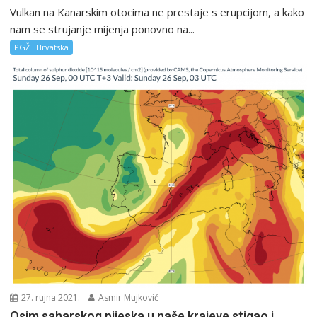
Vulkan na Kanarskim otocima ne prestaje s erupcijom, a kako
nam se strujanje mijenja ponovno na...
PGŽ i Hrvatska
27. rujna 2021.
Asmir Mujković
Osim saharskog pijeska u naše krajeve stigao i