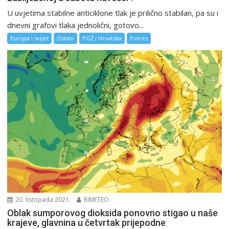
U uvjetima stabilne anticiklone tlak je prilično stabilan, pa su i
dnevni grafovi tlaka jednolični, gotovo...
Europa i svijet
Ostalo
PGŽ i Hrvatska
Potres
20. listopada 2021.
RIMETEO
Oblak sumporovog dioksida ponovno stigao u naše
krajeve, glavnina u četvrtak prijepodne