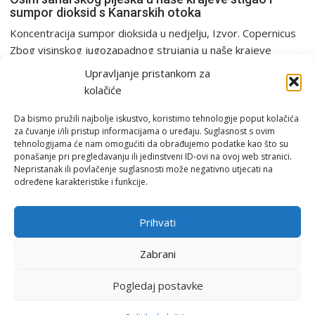
sumpor dioksid s Kanarskih otoka
Koncentracija sumpor dioksida u nedjelju, Izvor. Copernicus
Zbog visinskog jugozapadnog strujanja u naše krajeve
proteklog vikenda...
Upravljanje pristankom za
Analiza
Europa i svijet
PGŽ i Hrvatska
kolačiće
Da bismo pružili najbolje iskustvo, koristimo tehnologije poput kolačića
za čuvanje i/ili pristup informacijama o uređaju. Suglasnost s ovim
tehnologijama će nam omogućiti da obrađujemo podatke kao što su
ponašanje pri pregledavanju ili jedinstveni ID-ovi na ovoj web stranici.
Nepristanak ili povlačenje suglasnosti može negativno utjecati na
određene karakteristike i funkcije.
Email:
rimeteoATyahoo.com
Uvjeti korištenja
Prihvati
Politika privatnosti
Zabrani
Pogledaj postavke
© RiMeteo 2007 - 2026