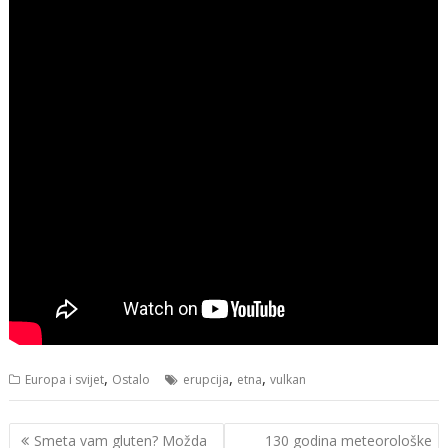
,
,
,
Europa i svijet
Ostalo
erupcija
etna
vulkan
Navigacija
Smeta vam gluten? Možda
130 godina meteorološke