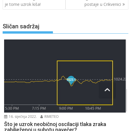
objava
je tome uzrok kiša!
postaje u Crikvenici
Sličan sadržaj
16. siječnja 2022.
RIMETEO
Što je uzrok neobičnoj oscilaciji tlaka zraka
zabilježenoj u subotu navečer?