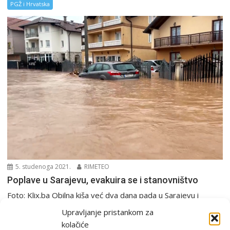
PGŽ i Hrvatska
5. studenoga 2021.
RIMETEO
Poplave u Sarajevu, evakuira se i stanovništvo
Foto: Klix.ba Obilna kiša već dva dana pada u Sarajevu i
stvara niz probema. Najviše je...
Upravljanje pristankom za
Europa i svijet
kolačiće