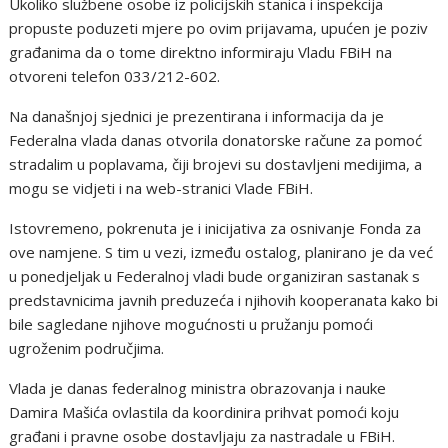
Ukoliko službene osobe iz policijskih stanica i inspekcija
propuste poduzeti mjere po ovim prijavama, upućen je poziv
građanima da o tome direktno informiraju Vladu FBiH na
otvoreni telefon 033/212-602.
Na današnjoj sjednici je prezentirana i informacija da je
Federalna vlada danas otvorila donatorske račune za pomoć
stradalim u poplavama, čiji brojevi su dostavljeni medijima, a
mogu se vidjeti i na web-stranici Vlade FBiH.
Istovremeno, pokrenuta je i inicijativa za osnivanje Fonda za
ove namjene. S tim u vezi, između ostalog, planirano je da već
u ponedjeljak u Federalnoj vladi bude organiziran sastanak s
predstavnicima javnih preduzeća i njihovih kooperanata kako bi
bile sagledane njihove mogućnosti u pružanju pomoći
ugroženim područjima.
Vlada je danas federalnog ministra obrazovanja i nauke
Damira Mašića ovlastila da koordinira prihvat pomoći koju
građani i pravne osobe dostavljaju za nastradale u FBiH.