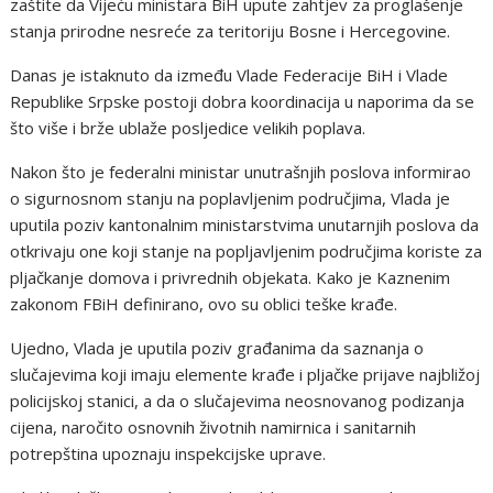
zaštite da Vijeću ministara BiH upute zahtjev za proglašenje
stanja prirodne nesreće za teritoriju Bosne i Hercegovine.
Danas je istaknuto da između Vlade Federacije BiH i Vlade
Republike Srpske postoji dobra koordinacija u naporima da se
što više i brže ublaže posljedice velikih poplava.
Nakon što je federalni ministar unutrašnjih poslova informirao
o sigurnosnom stanju na poplavljenim područjima, Vlada je
uputila poziv kantonalnim ministarstvima unutarnjih poslova da
otkrivaju one koji stanje na popljavljenim područjima koriste za
pljačkanje domova i privrednih objekata. Kako je Kaznenim
zakonom FBiH definirano, ovo su oblici teške krađe.
Ujedno, Vlada je uputila poziv građanima da saznanja o
slučajevima koji imaju elemente krađe i pljačke prijave najbližoj
policijskoj stanici, a da o slučajevima neosnovanog podizanja
cijena, naročito osnovnih životnih namirnica i sanitarnih
potrepština upoznaju inspekcijske uprave.