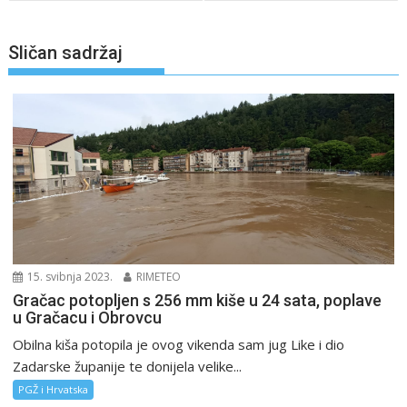
Sličan sadržaj
15. svibnja 2023.
RIMETEO
Gračac potopljen s 256 mm kiše u 24 sata, poplave
u Gračacu i Obrovcu
Obilna kiša potopila je ovog vikenda sam jug Like i dio
Zadarske županije te donijela velike...
PGŽ i Hrvatska