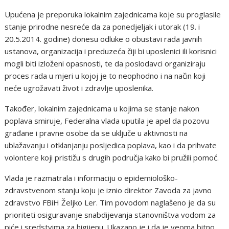
Upućena je preporuka lokalnim zajednicama koje su proglasile
stanje prirodne nesreće da za ponedjeljak i utorak (19. i
20.5.2014. godine) donesu odluke o obustavi rada javnih
ustanova, organizacija i preduzeća čiji bi uposlenici ili korisnici
mogli biti izloženi opasnosti, te da poslodavci organiziraju
proces rada u mjeri u kojoj je to neophodno i na način koji
neće ugrožavati život i zdravlje uposlenika.
Također, lokalnim zajednicama u kojima se stanje nakon
poplava smiruje, Federalna vlada uputila je apel da pozovu
građane i pravne osobe da se uključe u aktivnosti na
ublažavanju i otklanjanju posljedica poplava, kao i da prihvate
volontere koji pristižu s drugih područja kako bi pružili pomoć.
Vlada je razmatrala i informaciju o epidemiološko-
zdravstvenom stanju koju je iznio direktor Zavoda za javno
zdravstvo FBiH Željko Ler. Tim povodom naglašeno je da su
prioriteti osiguravanje snabdijevanja stanovništva vodom za
piće i sredstvima za higijenu. Ukazano je i da je veoma bitno