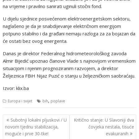
na vrijeme i pravilno sanirati uginuli stočni fond.
U dijelu sjednice posvećenom elektroenergetskom sektoru,
naglašeno je da je snabdijevanje električnom energijom
potpuno stabilno i da građani nemaju razloga za za bojazan da
će ostati bez ovog energenta.
Danas je direktor Federalnog hidrometeorološkog zavoda
Almir Bijedić upoznao članove Vlade s najnovijom vremenskom
situacijom i njenim prognoziranim razvojem, a direktor
Željeznica FBiH Nijaz Puzić o stanju u željezničkom saobraćaju.
Izvor: klix.ba
,
Europa i svijet
bih
poplave
Navigacija
Subotnji lokalni pljuskovi / U
Kritično stanje: U Slavoniji dva
objava
novom tjednu stabilizacija,
čovjeka nestala, tisuće
moguće i prve 30-tke!
evakuiranih