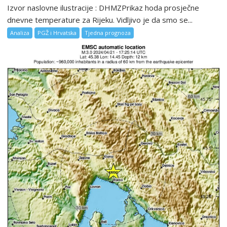
Izvor naslovne ilustracije : DHMZPrikaz hoda prosječne
dnevne temperature za Rijeku. Vidljivo je da smo se...
Analiza
PGŽ i Hrvatska
Tjedna prognoza