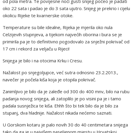
od pola metra. Te povijesne noći gusti snijeg počeo je padati
oko 22 sata i padao je do 3 sata ujutro. Snijeg je prekrio i cijelu
okolicu Rijeke te kvarnerske otoke.
Temperature su bile idealne, Rijeka je mjerila oko nula
Celzijevih stupnjeva, a tijekom najvećih oborina i bura se je
primirila pa je to definitivno pogodovalo za snježni pokrivač od
17 cm i rekord za veljaču u Rijeci!
Snijega je bilo i na otocima Krku i Cresu.
Nažalost po snjegoljupce, već sutra odnosno 23.2.2013.,
navečer je počela kiša koja je otopila pokrivač.
Zanimljivo je bilo da je zaleđe od 300 do 400 mnv, bilo na rubu
padanja novog snijega, ali zatoplilo je po visini pa je i tamo
padala susnježica te kiša. Ehhh što bi tek bilo da je bilo za
stupanj, dva hladnije. Nažalost nikada nećemo saznati.
U Gorskom kotaru je palo novih 30 do 40 centimetara snijega
tako da ga je u najvišem naseljenom mjestu u Hrvatskoj,