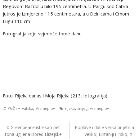
Begovom Razdolju bilo 195 centimetra. U Pargu kod Čabra
jutros je izmjereno 115 centimetara, a u Delnicama i Crnom
Lugu 110 cm
Fotografija koje svjedoče tome danu:
Foto: Rijeka danas i Moja Rijeka (2.i 3. fotografija)
,
,
,
PGŽ i Hrvatska
Vremeplov
rijeka
snijeg
vremeplov
Navigacija
Greenpeace istresao pet
Poplave i dalje velika prijetnja
objava
tona ugljena ispred Elizejske
Velikoj Britaniji i Irskoj