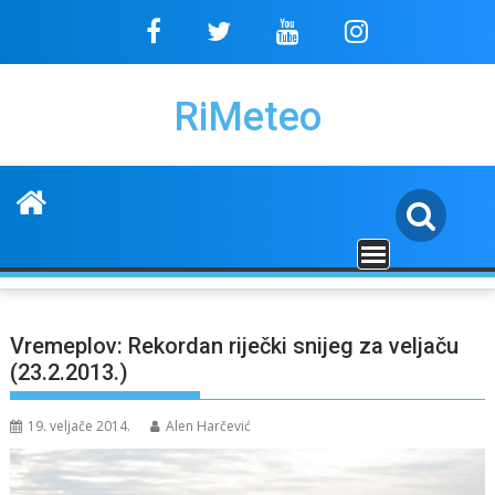
Skip
to
content
RiMeteo
Vremeplov: Rekordan riječki snijeg za veljaču
(23.2.2013.)
19. veljače 2014.
Alen Harčević