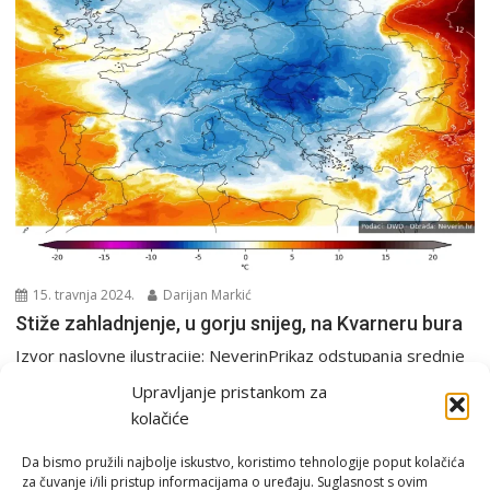
15. travnja 2024.
Darijan Markić
Stiže zahladnjenje, u gorju snijeg, na Kvarneru bura
Izvor naslovne ilustracije: NeverinPrikaz odstupanja srednje
dnevne temperature od prosjeka u Europi. Vidljivo je da će...
Upravljanje pristankom za
Analiza
PGŽ i Hrvatska
Tjedna prognoza
kolačiće
Da bismo pružili najbolje iskustvo, koristimo tehnologije poput kolačića
za čuvanje i/ili pristup informacijama o uređaju. Suglasnost s ovim