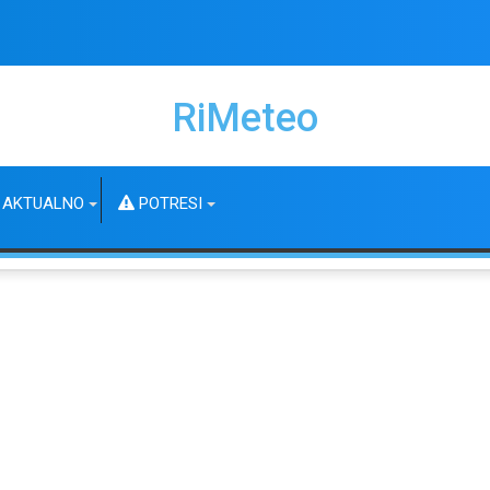
RiMeteo
AKTUALNO
POTRESI