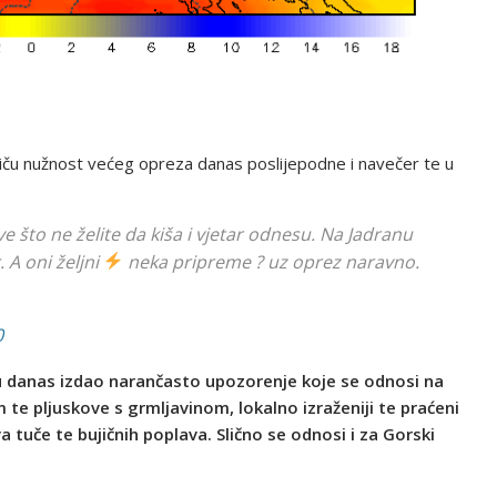
iču nužnost većeg opreza danas poslijepodne i navečer te u
e što ne želite da kiša i vjetar odnesu. Na Jadranu
 A oni željni
neka pripreme ? uz oprez naravno.
0
u danas izdao narančasto upozorenje koje se odnosi na
 te pljuskove s grmljavinom, lokalno izraženiji te praćeni
a tuče te bujičnih poplava.
Slično se odnosi i za Gorski