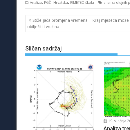
,
,
Analiza
PGŽ i Hrvatska
RIMETEO škola
analiza olujnih
Navigacija
Stiže jača promjena vremena | Kraj mjeseca može
objava
obilježiti i vrućina
Sličan sadržaj
19. siječnja 2
Analiza tre