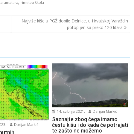
,
 paramatara
rimeteo škola
Najviše kiše u PGŽ dobile Delnice, u Hrvatskoj Varaždin
potopljen sa preko 120 litara
14. svibnja 2021.
Darijan Markić
Saznajte zbog čega imamo
čestu kišu i do kada će potrajati
023.
Darijan Markić
te zašto ne možemo
nutnih