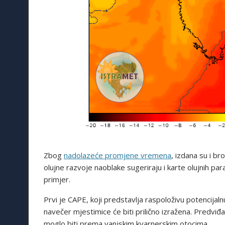
Zbog
nadolazeće promjene vremena
, izdana su i b
olujne razvoje naoblake sugeriraju i karte olujnih p
primjer.
Prvi je CAPE, koji predstavlja raspoloživu potencijaln
navečer mjestimice će biti prilično izražena. Predvi
moglo biti prema vanjskim kvarnerskim otocima.