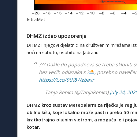
IstraMet
DHMZ izdao upozorenja
DHMZ i njegovi djelatnici na društvenim mrežama ist
noći na subotu, osobito na Jadranu.
??? Dakle do popodneva se treba skloniti sv
bez većih odlazaka s ?
, posebno navečer.
https://t.co/9tK8Wzbaxr
— Tanja Renko (@TanjaRenko)
July 24, 202
DHMZ kroz sustav Meteoalarm za riječku je regij
obilnu kišu, koje lokalno može pasti i preko 50 mm
kratkotrajno olujnim vjetrom, a moguća je i pojav
kotar.