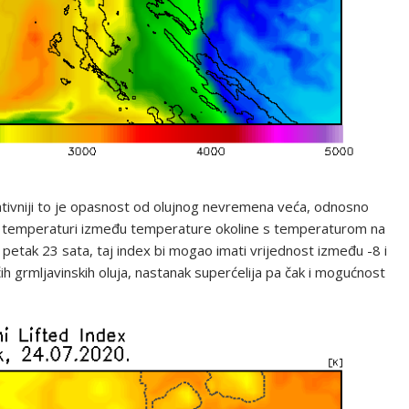
gativniji to je opasnost od olujnog nevremena veća, odnosno
ku u temperaturi između temperature okoline s temperaturom na
 petak 23 sata, taj index bi mogao imati vrijednost između -8 i
ih grmljavinskih oluja, nastanak superćelija pa čak i mogućnost