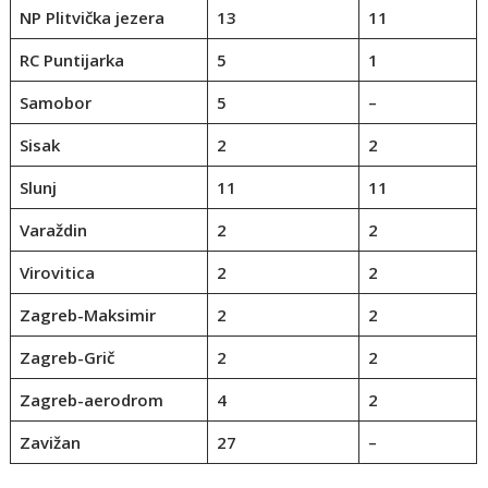
NP Plitvička jezera
13
11
RC Puntijarka
5
1
Samobor
5
–
Sisak
2
2
Slunj
11
11
Varaždin
2
2
Virovitica
2
2
Zagreb-Maksimir
2
2
Zagreb-Grič
2
2
Zagreb-aerodrom
4
2
Zavižan
27
–