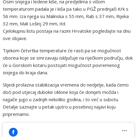
Osim snijega i ledene kiše, na predjelima s višom
temperaturom padala je i kiša pa tako u PGŽ prednjači Krk s
56 mm. Iza njega su Malinska s 55 mm, Rab s 37 mm, Rijeka
32 mm, Mali Lošinj 29 mm, itd.
Cjelokupnu listu postaja na razini Hrvatske pogledajte na dnu
ove objave.
Tijekom četvrtka temperature će rasti pa se mogućnost
oborina koje se smrzavaju isključuje na riječkom području, dok
će u Gorskom kotaru postojati mogućnost povremenog
snijega do kraja dana.
Slijedi prolazna stabilizacija vremena do nedjelje, kada ćemo
doći pod utjecaj duboke ciklone koja će donijeti možda i
najjače jugo u zadnjih nekoliko godina, i to već u subotu.
Detalje saznajte u petak ujutro u posebnoj najavi koju
pripremamo.