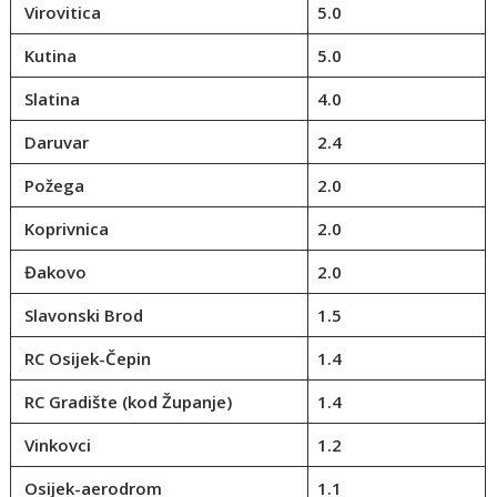
Virovitica
5.0
Kutina
5.0
Slatina
4.0
Daruvar
2.4
Požega
2.0
Koprivnica
2.0
Đakovo
2.0
Slavonski Brod
1.5
RC Osijek-Čepin
1.4
RC Gradište (kod Županje)
1.4
Vinkovci
1.2
Osijek-aerodrom
1.1