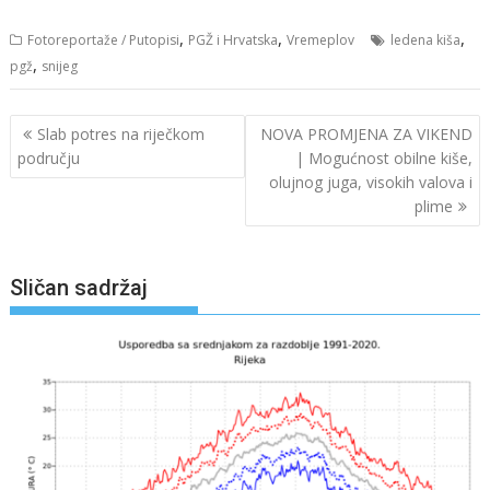
,
,
,
Fotoreportaže / Putopisi
PGŽ i Hrvatska
Vremeplov
ledena kiša
,
pgž
snijeg
Navigacija
Slab potres na riječkom
NOVA PROMJENA ZA VIKEND
objava
području
| Mogućnost obilne kiše,
olujnog juga, visokih valova i
plime
Sličan sadržaj