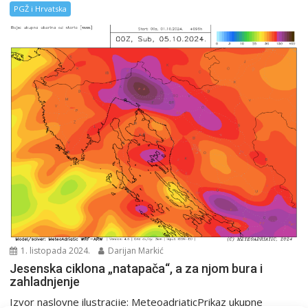
PGŽ i Hrvatska
1. listopada 2024.
Darijan Markić
Jesenska ciklona „natapača“, a za njom bura i
zahladnjenje
Izvor naslovne ilustracije: MeteoadriaticPrikaz ukupne