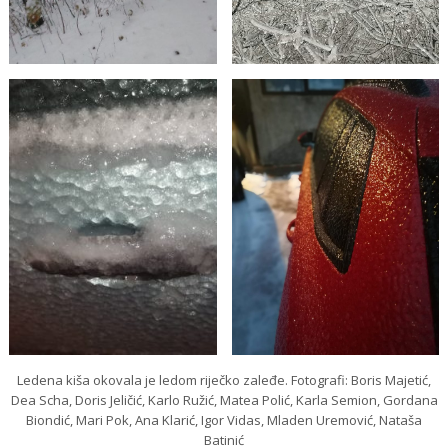
Ledena kiša okovala je ledom riječko zaleđe. Fotografi: Boris Majetić,
Dea Scha, Doris Jeličić, Karlo Ružić, Matea Polić, Karla Semion, Gordana
Biondić, Mari Pok, Ana Klarić, Igor Vidas, Mladen Uremović, Nataša
Batinić