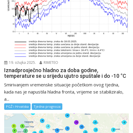
19. ožujka 2025.
RIMETEO
Iznadprosječno hladno za doba godine,
temperature se u srijedu ujutro spuštale i do -10 °C
Smirivanjem vremenske situacije početkom ovog tjedna,
kada nas je napustila hladna fronta, vrijeme se stabiliziralo,
a...
PGŽ i Hrvatska
Tjedna prognoza