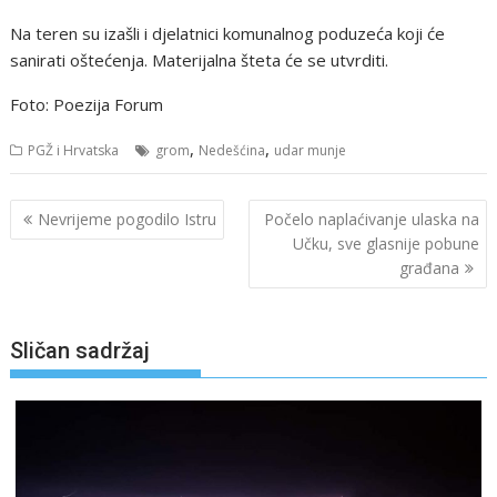
Na teren su izašli i djelatnici komunalnog poduzeća koji će
sanirati oštećenja. Materijalna šteta će se utvrditi.
Foto: Poezija Forum
,
,
PGŽ i Hrvatska
grom
Nedešćina
udar munje
Navigacija
Nevrijeme pogodilo Istru
Počelo naplaćivanje ulaska na
objava
Učku, sve glasnije pobune
građana
Sličan sadržaj