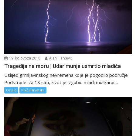
19. kolovoza 2018.
Alen Harčević
Tragedija na moru | Udar munje usmrtio mladića
Uslijed grmljavinskog nevremena koje je pogodilo područje
Podstrane iza 18 sati, život je izgubio mlađi muškarac...
Ostalo
PGŽ i Hrvatska