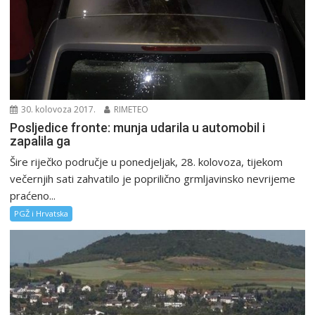
30. kolovoza 2017.
RIMETEO
Posljedice fronte: munja udarila u automobil i
zapalila ga
Šire riječko područje u ponedjeljak, 28. kolovoza, tijekom
večernjih sati zahvatilo je poprilično grmljavinsko nevrijeme
praćeno...
PGŽ i Hrvatska