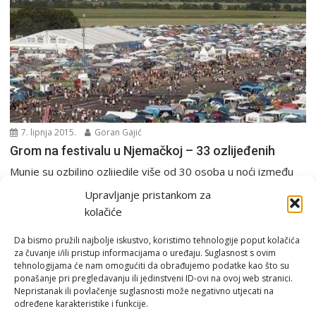
7. lipnja 2015.
Goran Gajić
Grom na festivalu u Njemačkoj – 33 ozlijeđenih
Munje su ozbiljno ozlijedile više od 30 osoba u noći između
petka i subote na festivalu...
Upravljanje pristankom za
Europa i svijet
kolačiće
Da bismo pružili najbolje iskustvo, koristimo tehnologije poput kolačića
za čuvanje i/ili pristup informacijama o uređaju. Suglasnost s ovim
tehnologijama će nam omogućiti da obrađujemo podatke kao što su
ponašanje pri pregledavanju ili jedinstveni ID-ovi na ovoj web stranici.
Nepristanak ili povlačenje suglasnosti može negativno utjecati na
određene karakteristike i funkcije.
Email:
rimeteoATyahoo.com