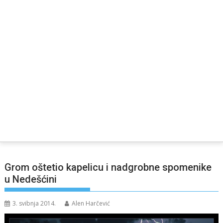
Grom oštetio kapelicu i nadgrobne spomenike
u Nedešćini
3. svibnja 2014.
Alen Harčević