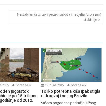
Nestabilan četvrtak i petak, subota i nedjelja (prolazno)
stabilnije
a 2015.
Goran Gajić
19. rujna 2015.
Goran Gajić
ođen jugoistok
Toliko potrebna kiša ipak stigla
bio je po 15 trilijuna
u Urugvaj i na jug Brazila
 godišnje od 2012.
Sušom pogođena područja južnog