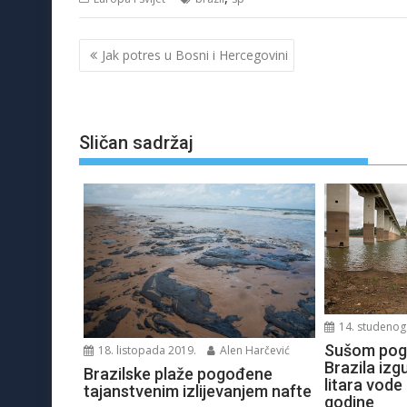
Navigacija
Jak potres u Bosni i Hercegovini
objava
Sličan sadržaj
14. studenog
Sušom pog
18. listopada 2019.
Alen Harčević
Brazila izgu
Brazilske plaže pogođene
litara vode
tajanstvenim izlijevanjem nafte
godine