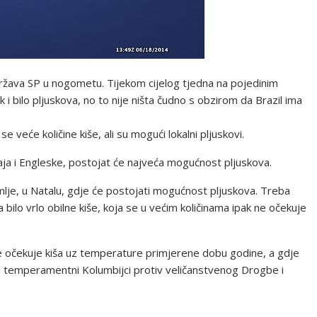
održava SP u nogometu. Tijekom cijelog tjedna na pojedinim
k i bilo pljuskova, no to nije ništa čudno s obzirom da Brazil ima
e veće količine kiše, ali su mogući lokalni pljuskovi.
ja i Engleske, postojat će najveća mogućnost pljuskova.
mlje, u Natalu, gdje će postojati mogućnost pljuskova. Treba
 bilo vrlo obilne kiše, koja se u većim količinama ipak ne očekuje
 ne očekuje kiša uz temperature primjerene dobu godine, a gdje
aju temperamentni Kolumbijci protiv veličanstvenog Drogbe i