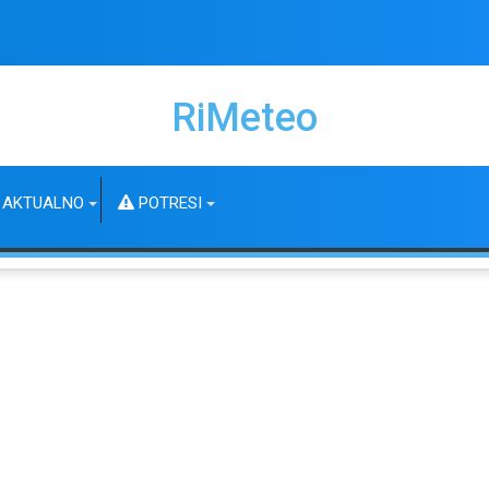
RiMeteo
AKTUALNO
POTRESI