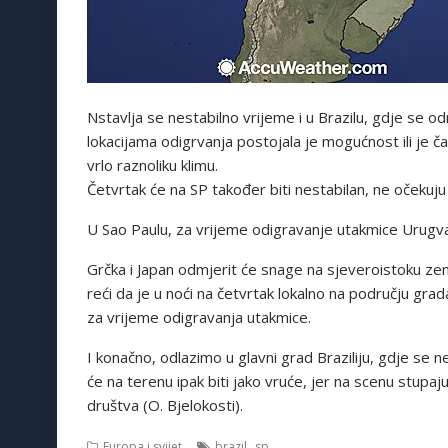
Nstavlja se nestabilno vrijeme i u Brazilu, gdje se 
lokacijama odigrvanja postojala je mogućnost ili je ča
vrlo raznoliku klimu.
Četvrtak će na SP također biti nestabilan, ne očekuju s
U Sao Paulu, za vrijeme odigravanje utakmice Urugva
Grčka i Japan odmjerit će snage na sjeveroistoku ze
reći da je u noći na četvrtak lokalno na području grada
za vrijeme odigravanja utakmice.
I konačno, odlazimo u glavni grad Braziliju, gdje se
će na terenu ipak biti jako vruće, jer na scenu stup
društva (O. Bjelokosti).
,
Europa i svijet
brazil
sp