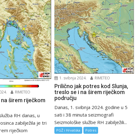
1. svibnja 2024.
RIMETEO
Prilično jak potres kod Slunja,
treslo se i na širem riječkom
024.
RIMETEO
području
 na širem riječkom
Danas, 1. svibnja 2024. godine u 5
sati i 38 minuta seizmografi
služba RH danas, u
Seizmološke službe RH zabilježili...
osinca zabilježila je tri
irem riječkom
PGŽ i Hrvatska
Potres