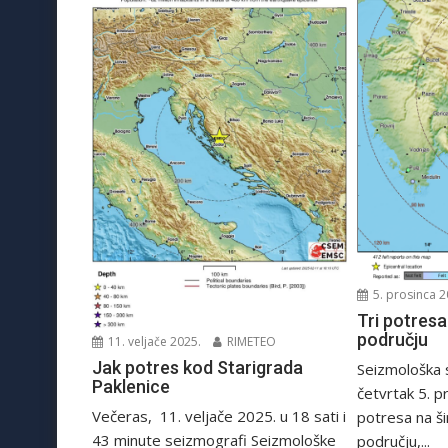
5. prosinca 2
Tri potresa
području
11. veljače 2025.
RIMETEO
Jak potres kod Starigrada
Seizmološka 
Paklenice
četvrtak 5. pr
Večeras, 11. veljače 2025. u 18 sati i
potresa na š
43 minute seizmografi Seizmološke
području,...