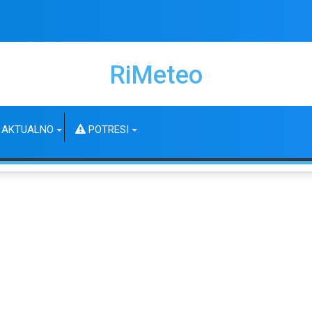
RiMeteo
AKTUALNO
POTRESI