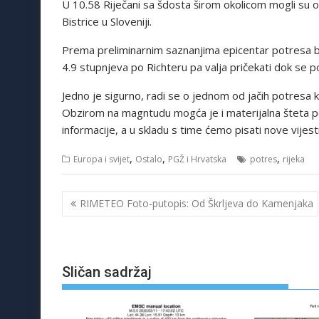
U 10.58 Riječani sa šdosta širom okolicom mogli su osjet
Bistrice u Sloveniji.
Prema preliminarnim saznanjima epicentar potresa bi
4.9 stupnjeva po Richteru pa valja pričekati dok se p
Jedno je sigurno, radi se o jednom od jačih potresa ko
Obzirom na magntudu mogća je i materijalna šteta p
informacije, a u skladu s time ćemo pisati nove vijesti
,
,
,
Europa i svijet
Ostalo
PGŽ i Hrvatska
potres
rijeka
Navigacija
RIMETEO Foto-putopis: Od Škrljeva do Kamenjaka
objava
Sličan sadržaj