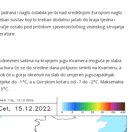
 Jadrana i naglo oslabila jer bi nad središnjom Europom naglo
seban sustav koji bi trebao dodatno jačati do kraja tjedna i
učje ostalo pod pritokom sjeveroistočnog visinskog strujanja
erature.
odnevnim satima na krajnjem jugu Kvarnera moguća je slaba
ena bura će se do sredine dana potpuno smiriti na Kvarneru, a
ok će u gorju okrenuti na slab do umjeren jugozapadnjak.
Rijeke do -1°C, a u Gorskom kotaru od -7 do -2°C. Maksimalna
 3°C.