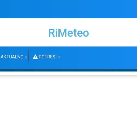
RiMeteo
AKTUALNO
POTRESI