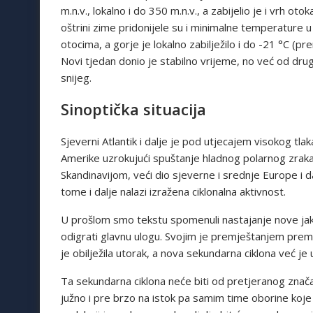
m.n.v., lokalno i do 350 m.n.v., a zabijelio je i vrh ot
oštrini zime pridonijele su i minimalne temperature u 
otocima, a gorje je lokalno zabilježilo i do -21 °C 
Novi tjedan donio je stabilno vrijeme, no već od drug
snijeg.
Sinoptička situacija
Sjeverni Atlantik i dalje je pod utjecajem visokog tla
Amerike uzrokujući spuštanje hladnog polarnog zraka 
Skandinavijom, veći dio sjeverne i srednje Europe i 
tome i dalje nalazi izražena ciklonalna aktivnost.
U prošlom smo tekstu spomenuli nastajanje nove jak
odigrati glavnu ulogu. Svojim je premještanjem prema
je obilježila utorak, a nova sekundarna ciklona već j
Ta sekundarna ciklona neće biti od pretjeranog značaj
južno i pre brzo na istok pa samim time oborine koje 