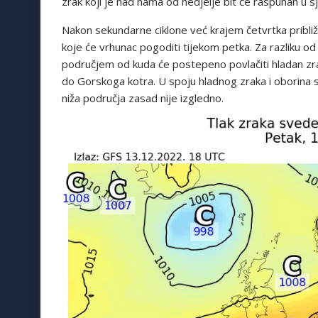
zrak koji je nad nama od nedjelje bit će raspuhan u s
Nakon sekundarne ciklone već krajem četvrtka približit
koje će vrhunac pogoditi tijekom petka. Za razliku o
područjem od kuda će postepeno povlačiti hladan zra
do Gorskoga kotra. U spoju hladnog zraka i oborina s 
niža područja zasad nije izgledno.