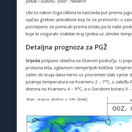
petak i subotu.
Izvor : Neverin
Ubrzo nakon toga ciklona bi nastavila put prema jugu
ojačao greben anticiklone koji će se pretvoriti i u za
postepeno se pomicati prema istoku pa bi naše podr
koje bi osiguralo stabilan kraj tjedna uz zimske temp
Detaljna prognoza za PGŽ
Srijeda
potpuno oblačna na čitavom području. U pop
prolazna kiša, uglavnom nemjerljivih količina. Umjer
zatim do kraja dana mirno uz povremen slab vjetar d
Jutarnja temperatura na Kvarneru 2 – 7°C, u zaleđu 
dnevna na Kvarneru 4 – 9°C, a u Gorskom kotaru 0 –