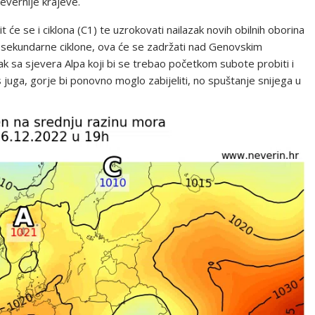
jevernije krajeve.
 će se i ciklona (C1) te uzrokovati nailazak novih obilnih oborina
d sekundarne ciklone, ova će se zadržati nad Genovskim
k sa sjevera Alpa koji bi se trebao početkom subote probiti i
juga, gorje bi ponovno moglo zabijeliti, no spuštanje snijega u