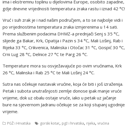
ima i ekstremnu toplinu u dijelovima Europe, osobito zapadne,
gdje dnevne vrijednosti temperatura zraka rastu i iznad 42 °C!
Vruć i suh zrak je i nad našim područjem, a to se najbolje vidi i
po vrijednostima temperatura zraka izmjerenima u 14 sati.
Prema službenim podacima DHMZ-a prednjači Senj s 35 °C,
slijede ga Bakar, Krk, Opatija i Pazin s 34 °C, Mali Lošinj, Rab i
Rijeka 33 °C, Crikvenica, Malinska i Otočac 31 °C, Gospić 30 °C,
Crni Lug 28 °C, Delnice 27 °C te Parg 26 °C.
Temperature mora su osvježavajuće po ovim vrućinama, Krk
26 °C, Malinska i Rab 25 °C te Mali Lošinj 24 °C.
Sutra nas očekuje nastavak vrućine, koja će biti i još izraženija.
Petak i subota unutrašnjosti zemlje donose ipak manje vruće
vrijeme, dok uz obalu ostaje vruće, iako u petak uz jačanje
bure na sjevernom Jadranu očekuje se za koji stupanj ugodnije
vrijeme.
,
,
,
PGŽ i Hrvatska
gorski kotar
pgž i hrvatska
rijeka
vrućina