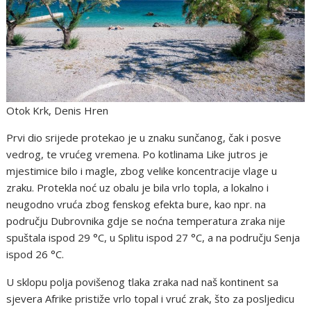
Otok Krk, Denis Hren
Prvi dio srijede protekao je u znaku sunčanog, čak i posve
vedrog, te vrućeg vremena. Po kotlinama Like jutros je
mjestimice bilo i magle, zbog velike koncentracije vlage u
zraku. Protekla noć uz obalu je bila vrlo topla, a lokalno i
neugodno vruća zbog fenskog efekta bure, kao npr. na
području Dubrovnika gdje se noćna temperatura zraka nije
spuštala ispod 29 °C, u Splitu ispod 27 °C, a na području Senja
ispod 26 °C.
U sklopu polja povišenog tlaka zraka nad naš kontinent sa
sjevera Afrike pristiže vrlo topal i vruć zrak, što za posljedicu