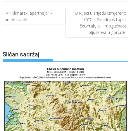
Navigacija
“Klimatski aparthejd” –
U Rijeci u srijedu izmjereno
objava
prijeti svijetu
35°C | Slijedi još topliji
četvrtak, ali i mogućnost
pljuskova u gorju
Sličan sadržaj