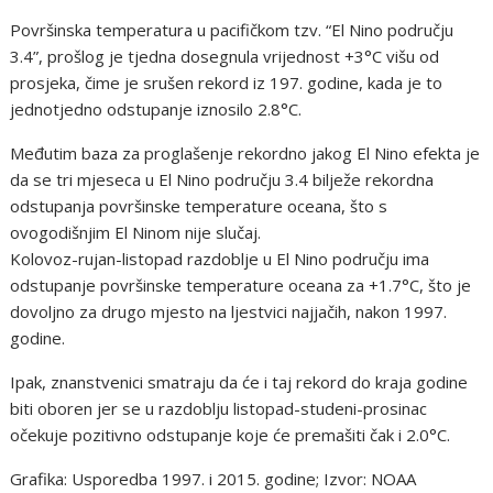
Površinska temperatura u pacifičkom tzv. “El Nino području
3.4”, prošlog je tjedna dosegnula vrijednost +3°C višu od
prosjeka, čime je srušen rekord iz 197. godine, kada je to
jednotjedno odstupanje iznosilo 2.8°C.
Međutim baza za proglašenje rekordno jakog El Nino efekta je
da se tri mjeseca u El Nino području 3.4 bilježe rekordna
odstupanja površinske temperature oceana, što s
ovogodišnjim El Ninom nije slučaj.
Kolovoz-rujan-listopad razdoblje u El Nino području ima
odstupanje površinske temperature oceana za +1.7°C, što je
dovoljno za drugo mjesto na ljestvici najjačih, nakon 1997.
godine.
Ipak, znanstvenici smatraju da će i taj rekord do kraja godine
biti oboren jer se u razdoblju listopad-studeni-prosinac
očekuje pozitivno odstupanje koje će premašiti čak i 2.0°C.
Grafika: Usporedba 1997. i 2015. godine; Izvor: NOAA