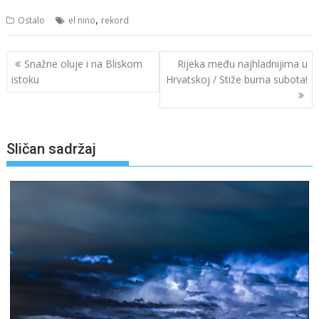
,
Ostalo
el nino
rekord
Navigacija
Snažne oluje i na Bliskom
Rijeka među najhladnijima u
objava
istoku
Hrvatskoj / Stiže burna subota!
Sličan sadržaj