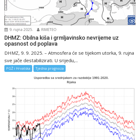
9. rujna 2025.
RIMETEO
DHMZ: Obilna kiša i grmljavinsko nevrijeme uz
opasnost od poplava
DHMZ, 9. 9. 2025. – Atmosfera će se tijekom utorka, 9. rujna
sve jače destabilizirati. U srijedu,...
PGŽ i Hrvatska
Tjedna prognoza