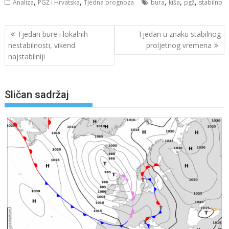
,
,
,
,
,
Analiza
PGŽ i Hrvatska
Tjedna prognoza
bura
kiša
pgž
stabilno
Navigacija
Tjedan bure i lokalnih
Tjedan u znaku stabilnog
objava
nestabilnosti, vikend
proljetnog vremena
najstabilniji
Sličan sadržaj