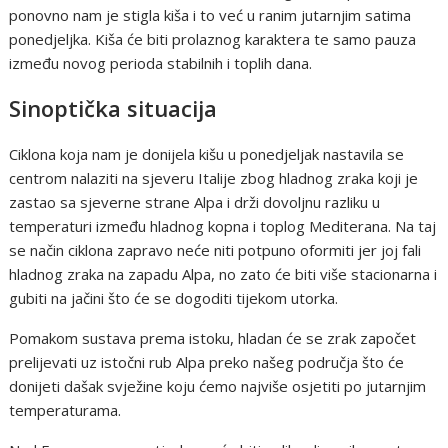
ponovno nam je stigla kiša i to već u ranim jutarnjim satima
ponedjeljka. Kiša će biti prolaznog karaktera te samo pauza
između novog perioda stabilnih i toplih dana.
Sinoptička situacija
Ciklona koja nam je donijela kišu u ponedjeljak nastavila se
centrom nalaziti na sjeveru Italije zbog hladnog zraka koji je
zastao sa sjeverne strane Alpa i drži dovoljnu razliku u
temperaturi između hladnog kopna i toplog Mediterana. Na taj
se način ciklona zapravo neće niti potpuno oformiti jer joj fali
hladnog zraka na zapadu Alpa, no zato će biti više stacionarna i
gubiti na jačini što će se dogoditi tijekom utorka.
Pomakom sustava prema istoku, hladan će se zrak započet
prelijevati uz istočni rub Alpa preko našeg područja što će
donijeti dašak svježine koju ćemo najviše osjetiti po jutarnjim
temperaturama.