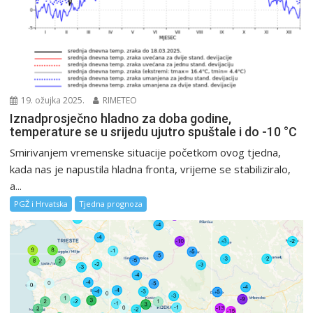
19. ožujka 2025.
RIMETEO
Iznadprosječno hladno za doba godine,
temperature se u srijedu ujutro spuštale i do -10 °C
Smirivanjem vremenske situacije početkom ovog tjedna,
kada nas je napustila hladna fronta, vrijeme se stabiliziralo,
a...
PGŽ i Hrvatska
Tjedna prognoza