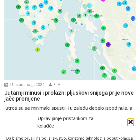
21. studenoga 2024.
R. M.
Jutarnji minusi i prolazni pljuskovi snijega prije nove
jače promjene
Jutros su se minimalci spustili i u zaleđu debelo ispod nule, a
u Gorskom kotaru bili...
Upravljanje pristankom za
PGŽ i Hrvatska
kolačiće
Da bismo pružili najbolje iskustvo, koristimo tehnologije poput kolačića