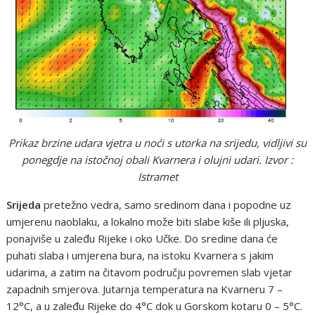
Prikaz brzine udara vjetra u noći s utorka na srijedu, vidljivi su
ponegdje na istočnoj obali Kvarnera i olujni udari. Izvor :
Istramet
Srijeda
pretežno vedra, samo sredinom dana i popodne uz
umjerenu naoblaku, a lokalno može biti slabe kiše ili pljuska,
ponajviše u zaleđu Rijeke i oko Učke. Do sredine dana će
puhati slaba i umjerena bura, na istoku Kvarnera s jakim
udarima, a zatim na čitavom području povremen slab vjetar
zapadnih smjerova. Jutarnja temperatura na Kvarneru 7 –
12°C, a u zaleđu Rijeke do 4°C dok u Gorskom kotaru 0 – 5°C.