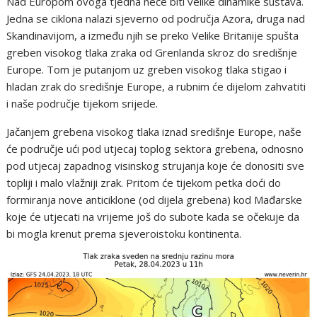
Nad Europom ovoga tjedna neće biti velike dinamike sustava.
Jedna se ciklona nalazi sjeverno od područja Azora, druga nad
Skandinavijom, a između njih se preko Velike Britanije spušta
greben visokog tlaka zraka od Grenlanda skroz do središnje
Europe. Tom je putanjom uz greben visokog tlaka stigao i
hladan zrak do središnje Europe, a rubnim će dijelom zahvatiti
i naše područje tijekom srijede.
Jačanjem grebena visokog tlaka iznad središnje Europe, naše
će područje ući pod utjecaj toplog sektora grebena, odnosno
pod utjecaj zapadnog visinskog strujanja koje će donositi sve
topliji i malo vlažniji zrak. Pritom će tijekom petka doći do
formiranja nove anticiklone (od dijela grebena) kod Mađarske
koje će utjecati na vrijeme još do subote kada se očekuje da
bi mogla krenut prema sjeveroistoku kontinenta.