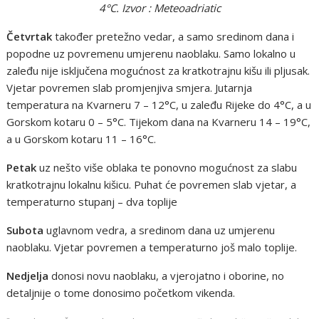
4°C. Izvor : Meteoadriatic
Četvrtak
također pretežno vedar, a samo sredinom dana i
popodne uz povremenu umjerenu naoblaku. Samo lokalno u
zaleđu nije isključena mogućnost za kratkotrajnu kišu ili pljusak.
Vjetar povremen slab promjenjiva smjera. Jutarnja
temperatura na Kvarneru 7 – 12°C, u zaleđu Rijeke do 4°C, a u
Gorskom kotaru 0 – 5°C. Tijekom dana na Kvarneru 14 – 19°C,
a u Gorskom kotaru 11 – 16°C.
Petak
uz nešto više oblaka te ponovno mogućnost za slabu
kratkotrajnu lokalnu kišicu. Puhat će povremen slab vjetar, a
temperaturno stupanj – dva toplije
Subota
uglavnom vedra, a sredinom dana uz umjerenu
naoblaku. Vjetar povremen a temperaturno još malo toplije.
Nedjelja
donosi novu naoblaku, a vjerojatno i oborine, no
detaljnije o tome donosimo početkom vikenda.