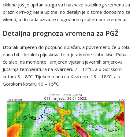
ciklone još je upitan stoga su i naznake stabilnog vremena za
praznik Prvog Maja upitne, no detaljnije o tome donosimo za
vikend, a do tada uživajte u ugodnom proljetnom vremenu.
Detaljna prognoza vremena za PGŽ
Utorak
umjeren do potpuno oblačan, a povremeno će u toku
dana biti i lokalnih pljuskova te mjestimične slabe kiše. Puhat
će slab, na momente i umjeren vjetar sjevernih smjerova.
Jutarnja temperatura na Kvarneru 7 – 12°C, a u Gorskom
kotaru 3 – 8°C. Tijekom dana na Kvarneru 13 – 18°C, a u
Gorskom kotaru 10 – 15°C.