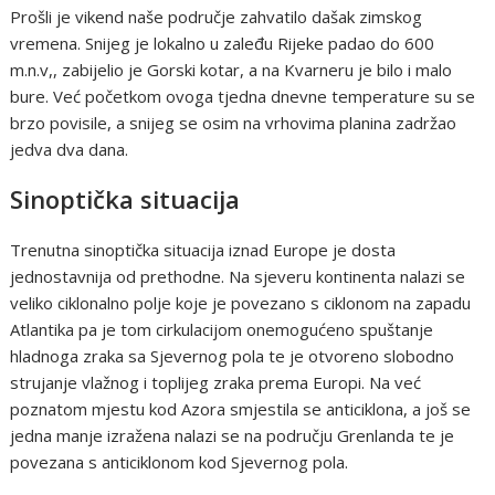
Prošli je vikend naše područje zahvatilo dašak zimskog
vremena. Snijeg je lokalno u zaleđu Rijeke padao do 600
m.n.v,, zabijelio je Gorski kotar, a na Kvarneru je bilo i malo
bure. Već početkom ovoga tjedna dnevne temperature su se
brzo povisile, a snijeg se osim na vrhovima planina zadržao
jedva dva dana.
Sinoptička situacija
Trenutna sinoptička situacija iznad Europe je dosta
jednostavnija od prethodne. Na sjeveru kontinenta nalazi se
veliko ciklonalno polje koje je povezano s ciklonom na zapadu
Atlantika pa je tom cirkulacijom onemogućeno spuštanje
hladnoga zraka sa Sjevernog pola te je otvoreno slobodno
strujanje vlažnog i toplijeg zraka prema Europi. Na već
poznatom mjestu kod Azora smjestila se anticiklona, a još se
jedna manje izražena nalazi se na području Grenlanda te je
povezana s anticiklonom kod Sjevernog pola.