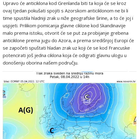
Upravo će anticiklona kod Grenlanda biti ta koja će se kroz
ovaj tjedan pokušati spojiti s Azorskom anticiklonom ne bi li
time spustila hladniji zrak u niže geografske širine, a to će joj i
uspjeti. Prilikom pomicanja glavne ciklone kod Skandinavije
malo prema istoku, otvorit će se put za probijanje grebena
anticiklone prema jugu do Azora, a prema središnjoj Europi će
se započeti spuštati hladan zrak uz koji će se kod Francuske
potencirati još jedna ciklona koja će odigrati glavnu ulogu u
donošenju oborina našem području.