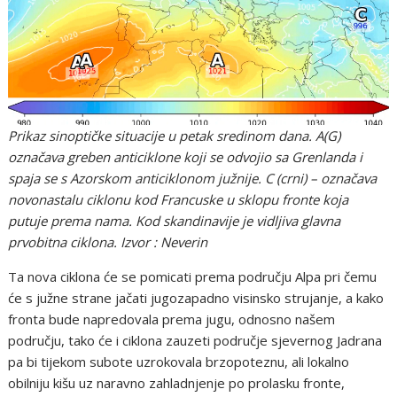
Prikaz sinoptičke situacije u petak sredinom dana. A(G)
označava greben anticiklone koji se odvojio sa Grenlanda i
spaja se s Azorskom anticiklonom južnije. C (crni) – označava
novonastalu ciklonu kod Francuske u sklopu fronte koja
putuje prema nama. Kod skandinavije je vidljiva glavna
prvobitna ciklona. Izvor : Neverin
Ta nova ciklona će se pomicati prema području Alpa pri čemu
će s južne strane jačati jugozapadno visinsko strujanje, a kako
fronta bude napredovala prema jugu, odnosno našem
području, tako će i ciklona zauzeti područje sjevernog Jadrana
pa bi tijekom subote uzrokovala brzopoteznu, ali lokalno
obilniju kišu uz naravno zahladnjenje po prolasku fronte,