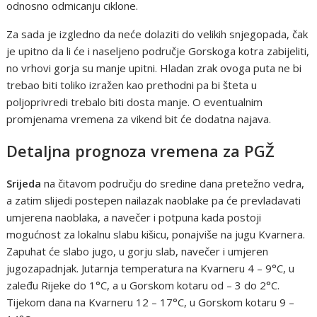
odnosno odmicanju ciklone.
Za sada je izgledno da neće dolaziti do velikih snjegopada, čak
je upitno da li će i naseljeno područje Gorskoga kotra zabijeliti,
no vrhovi gorja su manje upitni. Hladan zrak ovoga puta ne bi
trebao biti toliko izražen kao prethodni pa bi šteta u
poljoprivredi trebalo biti dosta manje. O eventualnim
promjenama vremena za vikend bit će dodatna najava.
Detaljna prognoza vremena za PGŽ
Srijeda
na čitavom području do sredine dana pretežno vedra,
a zatim slijedi postepen nailazak naoblake pa će prevladavati
umjerena naoblaka, a navečer i potpuna kada postoji
mogućnost za lokalnu slabu kišicu, ponajviše na jugu Kvarnera.
Zapuhat će slabo jugo, u gorju slab, navečer i umjeren
jugozapadnjak. Jutarnja temperatura na Kvarneru 4 – 9°C, u
zaleđu Rijeke do 1°C, a u Gorskom kotaru od – 3 do 2°C.
Tijekom dana na Kvarneru 12 – 17°C, u Gorskom kotaru 9 –