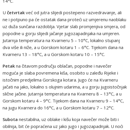
14°C.
U
četvrtak
već od jutra slijedi postepeno razvedravanje, ali
ne i potpuno pa će ostatak dana proteći uz umjerenu naoblaku
uz duža sunčana razdoblja. Vjetar slab promjenjiva smjera, od
popodne u gorju slijedi jačanje jugozapadnjaka na umjeren.
Jutarnja temperatura na Kvarneru 5 – 10°C, lokalno stupanj
dva više ili niže, a u Gorskom kotaru 1 – 6°C. Tijekom dana na
Kvarneru 13 – 18°C, a u Gorskom kotaru 10 – 15°C.
Petak
na čitavom području oblačan, popodne i navečer
moguća je slaba povremena kiša, osobito u zaleđu Rijeke i
istočnim predjelima Gorskoga kotara. Jugo će na Kvarneru
jačati na jako, lokalno s olujnim udarima, a u gorju jugoistočnjak
slične jačine. Jutarnja temperatura na Kvarneru 8 – 13°C, a u
Gorskom kotaru 4 – 9°C. Tijekom dana na Kvarneru 9 – 14°C,
na jugu Kvarnera do 16°C, a u Gorskom kotaru 7 – 12°C.
Subota
nestabilna, uz oblake i kišu koja navečer može biti i
obilnija, bit će popraćena uz jako jugo i jugozapadnjak. U noći