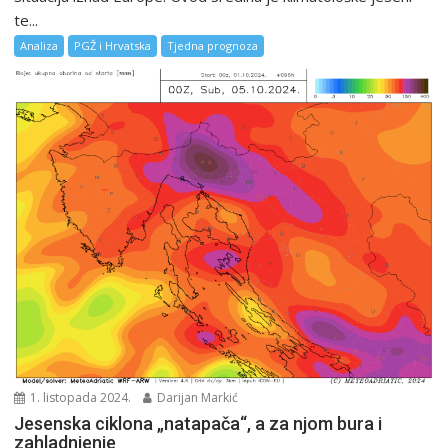
te...
Analiza
PGŽ i Hrvatska
Tjedna prognoza
1. listopada 2024.
Darijan Markić
Jesenska ciklona „natapača“, a za njom bura i
zahladnjenje