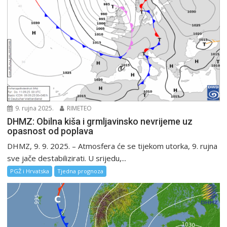
9. rujna 2025.
RIMETEO
DHMZ: Obilna kiša i grmljavinsko nevrijeme uz
opasnost od poplava
DHMZ, 9. 9. 2025. – Atmosfera će se tijekom utorka, 9. rujna
sve jače destabilizirati. U srijedu,...
PGŽ i Hrvatska
Tjedna prognoza