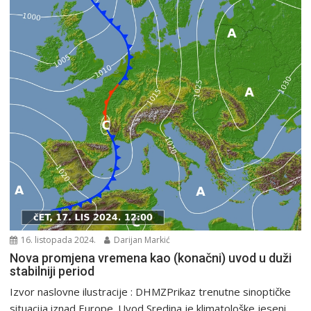
16. listopada 2024.
Darijan Markić
Nova promjena vremena kao (konačni) uvod u duži
stabilniji period
Izvor naslovne ilustracije : DHMZPrikaz trenutne sinoptičke
situacija iznad Europe. Uvod Sredina je klimatološke jeseni