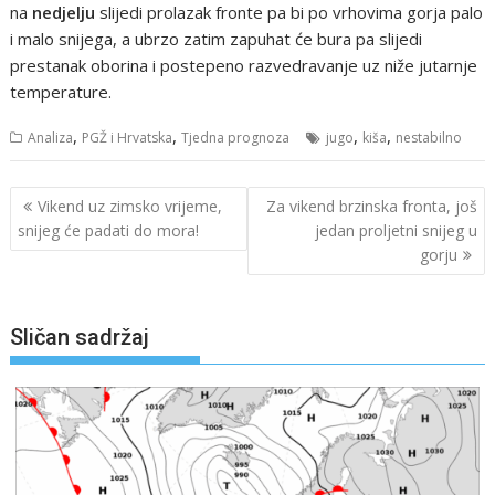
na
nedjelju
slijedi prolazak fronte pa bi po vrhovima gorja palo
i malo snijega, a ubrzo zatim zapuhat će bura pa slijedi
prestanak oborina i postepeno razvedravanje uz niže jutarnje
temperature.
,
,
,
,
Analiza
PGŽ i Hrvatska
Tjedna prognoza
jugo
kiša
nestabilno
Navigacija
Vikend uz zimsko vrijeme,
Za vikend brzinska fronta, još
objava
snijeg će padati do mora!
jedan proljetni snijeg u
gorju
Sličan sadržaj