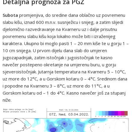
Detaljna prognoza za PGŽ
Subota
promjenjiva, do sredine dana oblačno uz povremenu
slabu kišu, iznad 600 m.n.v. susnježicu i snijeg, a zatim slijedi
djelomično razvedravanje na Kvarneru uz i dalje prisutnu
povremenu slabu kišu koja lokalno može biti i izraženijeg
karaktera. Ukupno bi moglo pasti 1 – 20 mm kiše te u gorju 1 –
10 cm snijega. U prvom dijelu dana slab do umjeren
jugozapadnjak, zatim istočnjak i jugoistočnjak te kasno
navečer postepeno okretanje na umjerenu buru, u gorju
sjeveroistočnjak. Jutarnja temperatura na Kvarneru 5 – 10°C,
uz more do 12°C, a u Gorskom kotaru 0 – 4°C. Sredinom dana
i popodne na Kvarneru 3 – 8°C, uz more do 11°C, a u
Gorskom kotaru od – 1 do 4°C. Kasno navečer još za stupanj
niže.