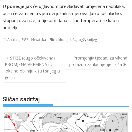
U
ponedjeljak
će uglavnom prevladavati umjerena naoblaka,
buru će zamijeniti vjetrovi južnih smjerova. Jutro još hladno,
stupanj dva niže, a tijekom dana slične temperature kao u
nedjelju.
,
,
,
,
Analiza
PGŽ i Hrvatska
ciklona
kiša
pgž
snijeg
Navigacija
STIŽE (dugo očekivana)
Promjenjiv tjedan, za vikend
objava
PROMJENA VREMENA uz
prolazno zahladnjenje i kiša
lokalno obilniju kišu i snijeg u
gorju!
Sličan sadržaj