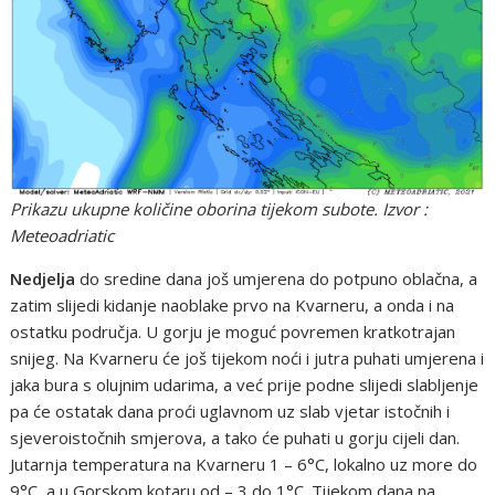
Prikazu ukupne količine oborina tijekom subote. Izvor :
Meteoadriatic
Nedjelja
do sredine dana još umjerena do potpuno oblačna, a
zatim slijedi kidanje naoblake prvo na Kvarneru, a onda i na
ostatku područja. U gorju je moguć povremen kratkotrajan
snijeg. Na Kvarneru će još tijekom noći i jutra puhati umjerena i
jaka bura s olujnim udarima, a već prije podne slijedi slabljenje
pa će ostatak dana proći uglavnom uz slab vjetar istočnih i
sjeveroistočnih smjerova, a tako će puhati u gorju cijeli dan.
Jutarnja temperatura na Kvarneru 1 – 6°C, lokalno uz more do
9°C, a u Gorskom kotaru od – 3 do 1°C. Tijekom dana na