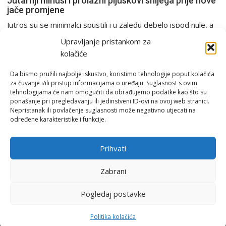
Jutarnji minusi i prolazni pljuskovi snijega prije nove
jače promjene
Jutros su se minimalci spustili i u zaleđu debelo ispod nule, a
u Gorskom kotaru bili...
Upravljanje pristankom za
PGŽ i Hrvatska
kolačiće
Da bismo pružili najbolje iskustvo, koristimo tehnologije poput kolačića
za čuvanje i/ili pristup informacijama o uređaju. Suglasnost s ovim
tehnologijama će nam omogućiti da obrađujemo podatke kao što su
ponašanje pri pregledavanju ili jedinstveni ID-ovi na ovoj web stranici.
Nepristanak ili povlačenje suglasnosti može negativno utjecati na
određene karakteristike i funkcije.
Email:
rimeteoATyahoo.com
Uvjeti korištenja
Prihvati
Politika privatnosti
Zabrani
Pogledaj postavke
© RiMeteo 2007 - 2026
Politika kolačića