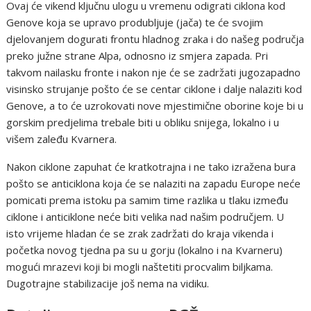
Ovaj će vikend ključnu ulogu u vremenu odigrati ciklona kod
Genove koja se upravo produbljuje (jača) te će svojim
djelovanjem dogurati frontu hladnog zraka i do našeg područja
preko južne strane Alpa, odnosno iz smjera zapada. Pri
takvom nailasku fronte i nakon nje će se zadržati jugozapadno
visinsko strujanje pošto će se centar ciklone i dalje nalaziti kod
Genove, a to će uzrokovati nove mjestimične oborine koje bi u
gorskim predjelima trebale biti u obliku snijega, lokalno i u
višem zaleđu Kvarnera.
Nakon ciklone zapuhat će kratkotrajna i ne tako izražena bura
pošto se anticiklona koja će se nalaziti na zapadu Europe neće
pomicati prema istoku pa samim time razlika u tlaku između
ciklone i anticiklone neće biti velika nad našim područjem. U
isto vrijeme hladan će se zrak zadržati do kraja vikenda i
početka novog tjedna pa su u gorju (lokalno i na Kvarneru)
mogući mrazevi koji bi mogli naštetiti procvalim biljkama.
Dugotrajne stabilizacije još nema na vidiku.