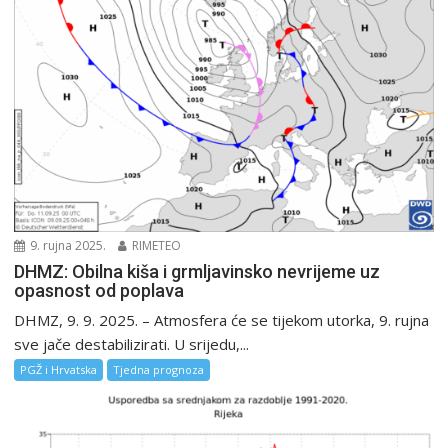
9. rujna 2025.
RIMETEO
DHMZ: Obilna kiša i grmljavinsko nevrijeme uz
opasnost od poplava
DHMZ, 9. 9. 2025. – Atmosfera će se tijekom utorka, 9. rujna
sve jače destabilizirati. U srijedu,...
PGŽ i Hrvatska
Tjedna prognoza