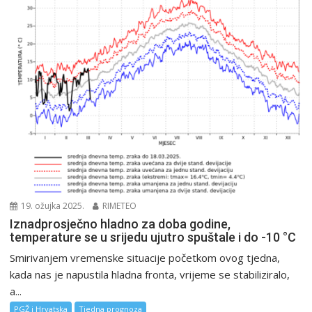
19. ožujka 2025.
RIMETEO
Iznadprosječno hladno za doba godine,
temperature se u srijedu ujutro spuštale i do -10 °C
Smirivanjem vremenske situacije početkom ovog tjedna,
kada nas je napustila hladna fronta, vrijeme se stabiliziralo,
a...
PGŽ i Hrvatska
Tjedna prognoza