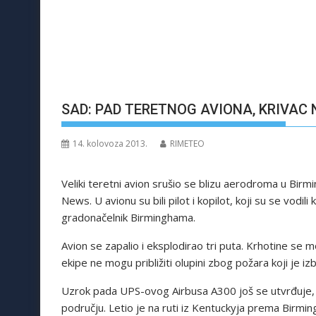
SAD: PAD TERETNOG AVIONA, KRIVAC 
14. kolovoza 2013.
RIMETEO
Veliki teretni avion srušio se blizu aerodroma u Bir
News. U avionu su bili pilot i kopilot, koji su se vodil
gradonačelnik Birminghama.
Avion se zapalio i eksplodirao tri puta. Krhotine se 
ekipe ne mogu približiti olupini zbog požara koji je izb
Uzrok pada UPS-ovog Airbusa A300 još se utvrđuje, a
području. Letio je na ruti iz Kentuckyja prema Birmi