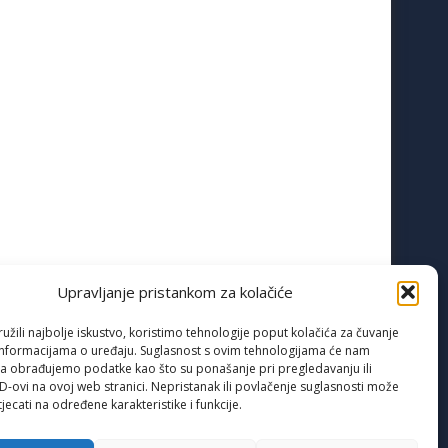
Upravljanje pristankom za kolačiće
žili najbolje iskustvo, koristimo tehnologije poput kolačića za čuvanje
up informacijama o uređaju. Suglasnost s ovim tehnologijama će nam
a obrađujemo podatke kao što su ponašanje pri pregledavanju ili
ID-ovi na ovoj web stranici. Nepristanak ili povlačenje suglasnosti može
jecati na određene karakteristike i funkcije.