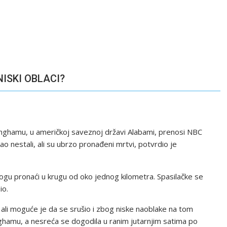
NISKI OBLACI?
minghamu, u američkoj saveznoj državi Alabami, prenosi NBC
i kao nestali, ali su ubrzo pronađeni mrtvi, potvrdio je
mogu pronaći u krugu od oko jednog kilometra. Spasilačke se
io.
li moguće je da se srušio i zbog niske naoblake na tom
nghamu, a nesreća se dogodila u ranim jutarnjim satima po