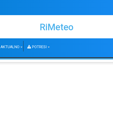
RiMeteo
AKTUALNO
POTRESI