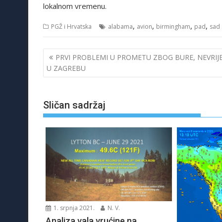
lokalnom vremenu.
,
,
,
,
PGŽ i Hrvatska
alabama
avion
birmingham
pad
sad
Navigacija
PRVI PROBLEMI U PROMETU ZBOG BURE, NEVRIJ
objava
U ZAGREBU
Sličan sadržaj
1. srpnja 2021.
N. V.
Analiza vala vrućine na