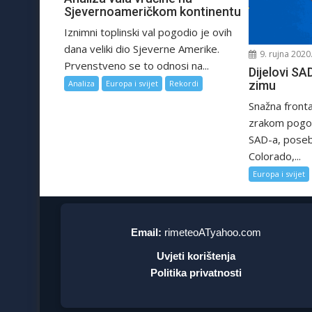
Sjevernoameričkom kontinentu
Iznimni toplinski val pogodio je ovih
dana veliki dio Sjeverne Amerike.
9. rujna 2020
Prvenstveno se to odnosi na...
Dijelovi SAD
Analiza
Europa i svijet
Rekordi
zimu
Snažna fronta
zrakom pogodi
SAD-a, poseb
Colorado,...
Europa i svijet
Email:
rimeteoATyahoo.com
Uvjeti korištenja
Politika privatnosti