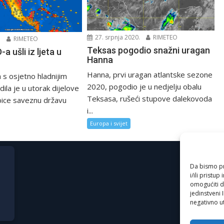
27. srpnja 2020.
RIMETEO
.
RIMETEO
Teksas pogodio snažni uragan
-a ušli iz ljeta u
Hanna
Hanna, prvi uragan atlantske sezone
 s osjetno hladnijim
2020, pogodio je u nedjelju obalu
la je u utorak dijelove
Teksasa, rušeći stupove dalekovoda
ice saveznu državu
i...
Europa i svijet
Da bismo pru
i/ili prist
omogućiti d
jedinstveni 
negativno ut