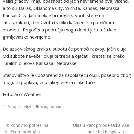
Veliki gradovi imaju opasnost od jačih nevremena ovaj vikend,
a to su: Dallas, Oklahoma City, Wichita, Kansas, Nebraska i
Kansas City. Jačina oluje bi mogla stvoriti štete na
infrastrukturi, rizik života i veliko kašnjenje u putničkom
prometu. Pogođena područja mogu dobiti jaču tuču kao i
grmljavinsko nevrijeme.
Dolazak vlažnog zraka u subotu će pomoći razvoju jačih oluja.
Od subote navečer oluja bi trebala ojačati i kretati se preko
ruralnih dijelova Kansasa i Nebraske.
Stanovništvo je upozoreno za nadolazeću oluju, posebno zbog
mogućih poplava, vrlo jakog vjetra i jake tuče.
Foto: AccuWeather
,
Europa i svijet
sad
tornado
Navigacija
Ponovno potresi na
Ulaz u Park prirode Učka više
objava
riječkom području
neće biti besplatan