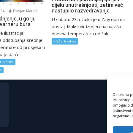
dijelu unutrašnjosti, zatim već
nastupilo razvedravanje
024.
Darijan Markić
dnjenje, u gorju
U subotu 23. ožujka je u Zagrebu na
Kvarneru bura
postaji Maksimir izmjerena najviša
 ilustracije:
dnevna temperatura od čak...
z odstupanja srednje
PGŽ i Hrvatska
rature od prosjeka u
o je da će...
 Hrvatska
za
Da bismo pru
i/ili prist
omogućiti d
jedinstveni 
negativno ut
Pr