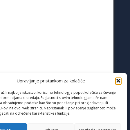
Upravljanje pristankom za kolačiće
žili najbolje iskustvo, koristimo tehnologije poput kolačića za čuvanje
up informacijama o uređaju. Suglasnost s ovim tehnologijama će nam
a obrađujemo podatke kao što su ponašanje pri pregledavanju ili
ID-ovi na ovoj web stranici. Nepristanak ili povlačenje suglasnosti može
jecati na određene karakteristike i funkcije.
ihvati
Zabrani
Pogledaj postavke