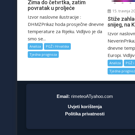
Zima do četvrtka, zatim
povratak u proljeće
15. travnja 2
Izvor naslovne ilustracije :
Stiže zahla
DHMZPrikaz hoda prosječne dnevne
snijeg, na 
temperature za Rijeku. Vidljivo je da
Izvor naslovne
smo se...
NeverinPrika
Analiza
PGŽ i Hrvatska
dnevne tempe
Europi. Vidljiv
Tjedna prognoza
Analiza
PGŽ i
Tjedna progno
Email:
rimeteoATyahoo.com
Uvjeti korištenja
Politika privatnosti