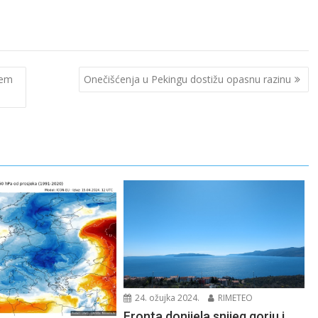
ćem
Onečišćenja u Pekingu dostižu opasnu razinu
24. ožujka 2024.
RIMETEO
Fronta donijela snijeg gorju i