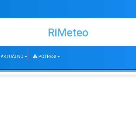
RiMeteo
AKTUALNO
POTRESI