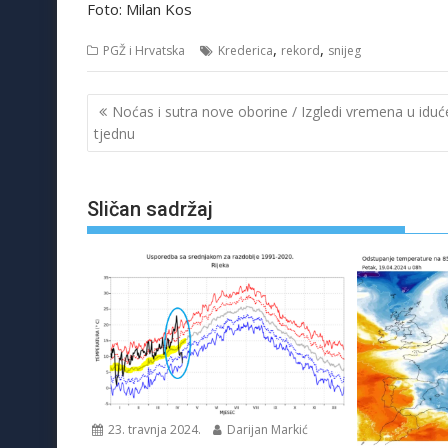
Foto: Milan Kos
,
,
PGŽ i Hrvatska
Krederica
rekord
snijeg
Navigacija
Noćas i sutra nove oborine / Izgledi vremena u idu
objava
tjednu
Sličan sadržaj
23. travnja 2024.
Darijan Markić