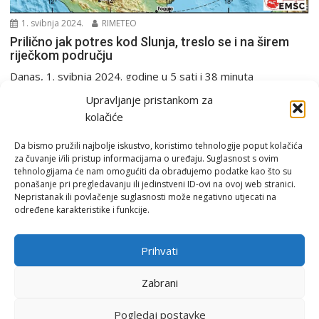
1. svibnja 2024.
RIMETEO
Prilično jak potres kod Slunja, treslo se i na širem
riječkom području
Danas, 1. svibnja 2024. godine u 5 sati i 38 minuta
seizmografi Seizmološke službe RH zabilježili...
Upravljanje pristankom za
PGŽ i Hrvatska
Potres
kolačiće
Da bismo pružili najbolje iskustvo, koristimo tehnologije poput kolačića
za čuvanje i/ili pristup informacijama o uređaju. Suglasnost s ovim
tehnologijama će nam omogućiti da obrađujemo podatke kao što su
ponašanje pri pregledavanju ili jedinstveni ID-ovi na ovoj web stranici.
Nepristanak ili povlačenje suglasnosti može negativno utjecati na
određene karakteristike i funkcije.
Email:
rimeteoATyahoo.com
Uvjeti korištenja
Prihvati
Politika privatnosti
Zabrani
Pogledaj postavke