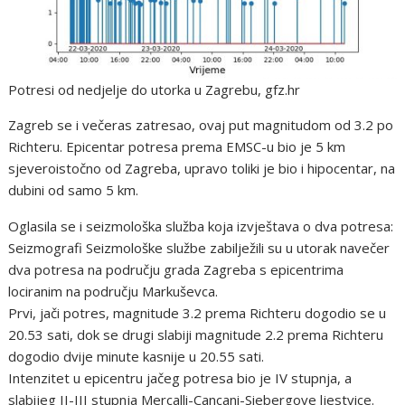
Potresi od nedjelje do utorka u Zagrebu, gfz.hr
Zagreb se i večeras zatresao, ovaj put magnitudom od 3.2 po
Richteru. Epicentar potresa prema EMSC-u bio je 5 km
sjeveroistočno od Zagreba, upravo toliki je bio i hipocentar, na
dubini od samo 5 km.
Oglasila se i seizmološka služba koja izvještava o dva potresa:
Seizmografi Seizmološke službe zabilježili su u utorak navečer
dva potresa na području grada Zagreba s epicentrima
lociranim na području Markuševca.
Prvi, jači potres, magnitude 3.2 prema Richteru dogodio se u
20.53 sati, dok se drugi slabiji magnitude 2.2 prema Richteru
dogodio dvije minute kasnije u 20.55 sati.
Intenzitet u epicentru jačeg potresa bio je IV stupnja, a
slabijeg II-III stupnja Mercalli-Cancani-Siebergove ljestvice.