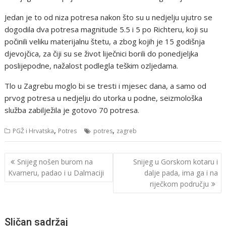
Jedan je to od niza potresa nakon što su u nedjelju ujutro se
dogodila dva potresa magnitude 5.5 i 5 po Richteru, koji su
počinili veliku materijalnu štetu, a zbog kojih je 15 godišnja
djevojčica, za čiji su se život liječnici borili do ponedjeljka
poslijepodne, nažalost podlegla teškim ozljedama.
Tlo u Zagrebu moglo bi se tresti i mjesec dana, a samo od
prvog potresa u nedjelju do utorka u podne, seizmološka
služba zabilježila je gotovo 70 potresa.
,
,
PGŽ i Hrvatska
Potres
potres
zagreb
Navigacija
Snijeg nošen burom na
Snijeg u Gorskom kotaru i
objava
Kvarneru, padao i u Dalmaciji
dalje pada, ima ga i na
riječkom području
Sličan sadržaj