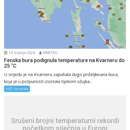
10. travnja 2024.
RIMETEO
Fenska bura podignula temperature na Kvarneru do
25 °C
U srijedu je na Kvarneru zapuhala dugo priželjkivana bura,
koja je u potpunosti izostala tijekom ožujka...
PGŽ i Hrvatska
Srušeni brojni temperaturni rekordi
početkom siječnja u Europi