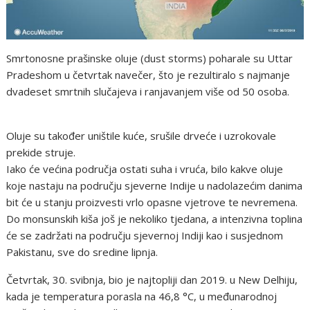
Smrtonosne prašinske oluje (dust storms) poharale su Uttar
Pradeshom u četvrtak navečer, što je rezultiralo s najmanje
dvadeset smrtnih slučajeva i ranjavanjem više od 50 osoba.
Oluje su također uništile kuće, srušile drveće i uzrokovale
prekide struje.
Iako će većina područja ostati suha i vruća, bilo kakve oluje
koje nastaju na području sjeverne Indije u nadolazećim danima
bit će u stanju proizvesti vrlo opasne vjetrove te nevremena.
Do monsunskih kiša još je nekoliko tjedana, a intenzivna toplina
će se zadržati na području sjevernoj Indiji kao i susjednom
Pakistanu, sve do sredine lipnja.
Četvrtak, 30. svibnja, bio je najtopliji dan 2019. u New Delhiju,
kada je temperatura porasla na 46,8 °C, u međunarodnoj