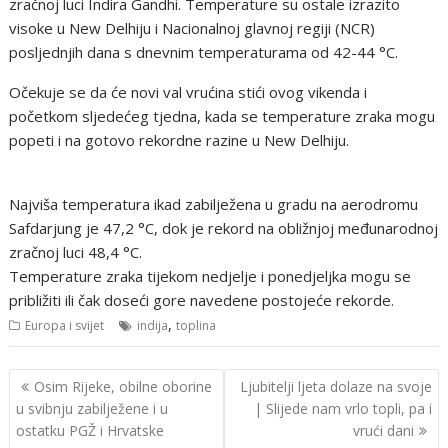
zračnoj luci Indira Gandhi. Temperature su ostale izrazito
visoke u New Delhiju i Nacionalnoj glavnoj regiji (NCR)
posljednjih dana s dnevnim temperaturama od 42-44 °C.
Očekuje se da će novi val vrućina stići ovog vikenda i
početkom sljedećeg tjedna, kada se temperature zraka mogu
popeti i na gotovo rekordne razine u New Delhiju.
Najviša temperatura ikad zabilježena u gradu na aerodromu
Safdarjung je 47,2 °C, dok je rekord na obližnjoj međunarodnoj
zračnoj luci 48,4 °C.
Temperature zraka tijekom nedjelje i ponedjeljka mogu se
približiti ili čak doseći gore navedene postojeće rekorde.
,
Europa i svijet
indija
toplina
Navigacija
Osim Rijeke, obilne oborine
Ljubitelji ljeta dolaze na svoje
objava
u svibnju zabilježene i u
| Slijede nam vrlo topli, pa i
ostatku PGŽ i Hrvatske
vrući dani