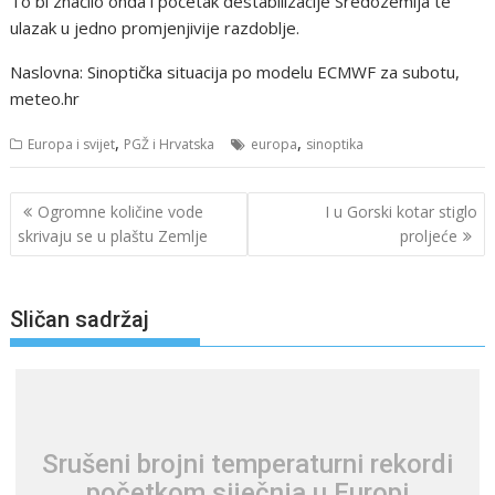
To bi značilo onda i početak destabilizacije Sredozemlja te
ulazak u jedno promjenjivije razdoblje.
Naslovna: Sinoptička situacija po modelu ECMWF za subotu,
meteo.hr
,
,
Europa i svijet
PGŽ i Hrvatska
europa
sinoptika
Navigacija
Ogromne količine vode
I u Gorski kotar stiglo
objava
skrivaju se u plaštu Zemlje
proljeće
Sličan sadržaj
Srušeni brojni temperaturni rekordi
početkom siječnja u Europi