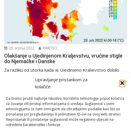
20. srpnja 2022.
RIMETEO
Olakšanje u Ujedinjenom Kraljevstvu, vrućine stigle
do Njemačke i Danske
Za razliku od utorka kada je Ujedinjeno Kraljevstvo dobilo
novi apsolutni rekord za najvišu dnevnu temperaturu...
Upravljanje pristankom za
Europa i svijet
Rekordi
kolačiće
Da bismo pružili najbolje iskustvo, koristimo tehnologije poput kolačića
za čuvanje i/ili pristup informacijama o uređaju. Suglasnost s ovim
tehnologijama će nam omogućiti da obrađujemo podatke kao što su
ponašanje pri pregledavanju ili jedinstveni ID-ovi na ovoj web stranici.
Nepristanak ili povlačenje suglasnosti može negativno utjecati na
određene karakteristike i funkcije.
Email:
rimeteoATyahoo.com