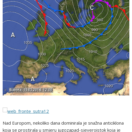
Nad Europom, nekoliko dana dominirala je snažna anticiklona
koja se prostirala u smjeru jugozapad-sjeveroistok koja je