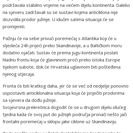
podržavala stabilno vrijeme na većem dijelu kontinenta. Daleko
na sjeveru zadržavali su se sustavi kojima anticiklona nije
dozvolila prodor južnije. U idućim satima situacija će se
promijeniti.
Pažnju će na sebe privući poremećaj s Atlantika koji će u
sljedeća 24h prijeći preko Skandinavije, a u Baltičkom moru
dodatno ojačati. Sustav će prema jugu kontinenta poslati
hladnu frontu koja će glavninom proći preko istoka Europe
tijekom subote, dok će Hrvatska uglavnom biti pošteđena
njenog utjecaja.
Fronta će biti kratkog daha, jer će se već od nedjelje ponovno
uspostaviti anticiklonalna situacija koja će priječiti prodorima
sa sjevera da dođu južnije.
Svojevrsna prekretnica dogodit će se u drugom dijelu idućeg
tjedna kada će svoj put do južnijih područja pronaći nešto jači
frontalni poremećaj u sklopu jake ciklone uz Skandinaviju.