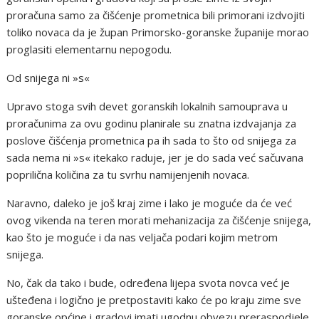
proračuna samo za čišćenje prometnica bili primorani izdvojiti
toliko novaca da je župan Primorsko-goranske županije morao
proglasiti elementarnu nepogodu.
Od snijega ni »s«
Upravo stoga svih devet goranskih lokalnih samouprava u
proračunima za ovu godinu planirale su znatna izdvajanja za
poslove čišćenja prometnica pa ih sada to što od snijega za
sada nema ni »s« itekako raduje, jer je do sada već sačuvana
poprilična količina za tu svrhu namijenjenih novaca.
Naravno, daleko je još kraj zime i lako je moguće da će već
ovog vikenda na teren morati mehanizacija za čišćenje snijega,
kao što je moguće i da nas veljača podari kojim metrom
snijega.
No, čak da tako i bude, određena lijepa svota novca već je
ušteđena i logično je pretpostaviti kako će po kraju zime sve
goranske općine i gradovi imati ugodnu obvezu preraspodjele