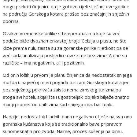
mogu prekriti činjenicu da je gotovo cijeli siječanj ove godine
na području Gorskoga kotara prošao bez značajnijih snježnih
oborina.
Ovakve vremenske prilike s temperaturama koje su već
poduže bliže dvoznamenkastoj brojci Celzija u plusu, no što
klize prema nuli, zaista su za goranske prilike rijetkost pa se
već sada analiziraju posljedice ove zime bez zime. A one su
različite – ima negativnih, ali i pozitivnih.
Od onih loših u prvom je planu činjenica da nedostatak snijega
možda u najvećoj mjeri pogađa turizam Gorskoga kotara jer
bez snježnog pokrivača zaista nema zimskog turizma pa
stoga svi hoteli, skijališta i ugostiteljski objekti bilježe znatno
manji promet od onih zima kad snijega ima, bar malo.
Nadalje, nedostatak hladnih dana negativno utječe na sva ona
goranska kućanstva koja se tradicionalno bave pripravom
suhomesnatih proizvoda. Naime, proces sušenja na dimu,