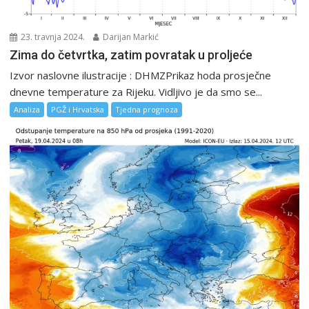
23. travnja 2024.
Darijan Markić
Zima do četvrtka, zatim povratak u proljeće
Izvor naslovne ilustracije : DHMZPrikaz hoda prosječne
dnevne temperature za Rijeku. Vidljivo je da smo se...
Analiza
PGŽ i Hrvatska
Tjedna prognoza