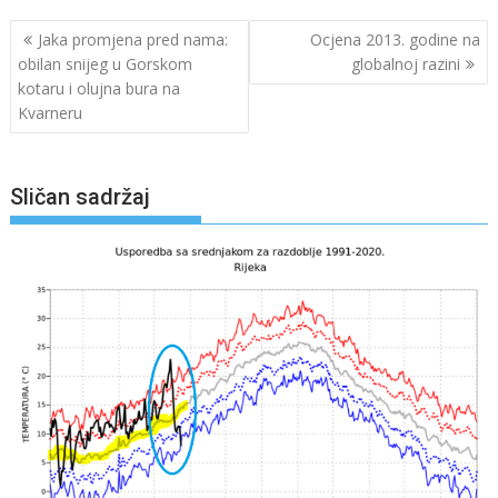
Navigacija
Jaka promjena pred nama:
Ocjena 2013. godine na
objava
obilan snijeg u Gorskom
globalnoj razini
kotaru i olujna bura na
Kvarneru
Sličan sadržaj