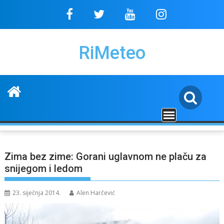
Skip
to
content
RiMeteo
Zima bez zime: Gorani uglavnom ne plaču za
snijegom i ledom
23. siječnja 2014.
Alen Harčević