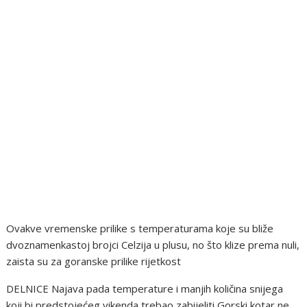
Ovakve vremenske prilike s temperaturama koje su bliže
dvoznamenkastoj brojci Celzija u plusu, no što klize prema nuli,
zaista su za goranske prilike rijetkost
DELNICE Najava pada temperature i manjih količina snijega
koji bi predstojećeg vikenda trebao zabijeliti Gorski kotar ne