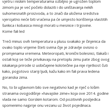
vjetru i niskim temperaturama ozbiljno je ugrožen toplom
zimom pa je već počelo dolaziti i do uništavanja nekih
suhomesnatih proizvoda, a to znači da uložena sredstva
vjerojatno neće biti vraćena pa će umjesto korištenja vlastitih
šunkica i kobasica mnogi morati u mesnice i trgovine.
Kome fali led
Treći minus ovih temperatura u plusu svakako je činjenica da
ovako toplo vrijeme šteti svima čije je zdravlje ovisno o
promjenama vremena. Meteoropati, kronični bolesnici, tlakaši i
ostali koji se teže privikavaju na pretoplu zimu pate zbog ovog
iskakanja prirode iz uobičajene kolotečine pa nije rijetkost čuti
kako, pogotovo stariji ljudi, kažu kako im fali prava ledena
goranska zima.
No, to bi uglavnom bilo sve negativno kad je riječ o lošim
stranama ovogodišnje »havajske zime« koja ove 2014. godine
vlada ne samo Gorskim kotarom. Od pozitivnih posljedica
spomenimo najprije onu vezanu uz život pojedinaca.