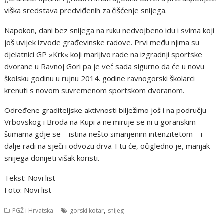
viška sredstava predviđenih za čišćenje snijega.
Napokon, dani bez snijega na ruku nedvojbeno idu i svima koji
još uvijek izvode građevinske radove. Prvi među njima su
djelatnici GP »Krk« koji marljivo rade na izgradnji sportske
dvorane u Ravnoj Gori pa je već sada sigurno da će u novu
školsku godinu u rujnu 2014. godine ravnogorski školarci
krenuti s novom suvremenom sportskom dvoranom.
Određene graditeljske aktivnosti bilježimo još i na području
Vrbovskog i Broda na Kupi a ne miruje se ni u goranskim
šumama gdje se – istina nešto smanjenim intenzitetom – i
dalje radi na sječi i odvozu drva. I tu će, očigledno je, manjak
snijega donijeti višak koristi.
Tekst: Novi list
Foto: Novi list
,
PGŽ i Hrvatska
gorski kotar
snijeg