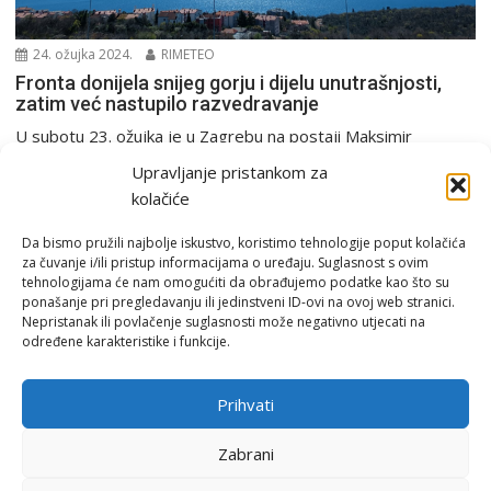
24. ožujka 2024.
RIMETEO
Fronta donijela snijeg gorju i dijelu unutrašnjosti,
zatim već nastupilo razvedravanje
U subotu 23. ožujka je u Zagrebu na postaji Maksimir
izmjerena najviša dnevna temperatura od čak...
Upravljanje pristankom za
PGŽ i Hrvatska
kolačiće
Da bismo pružili najbolje iskustvo, koristimo tehnologije poput kolačića
za čuvanje i/ili pristup informacijama o uređaju. Suglasnost s ovim
tehnologijama će nam omogućiti da obrađujemo podatke kao što su
ponašanje pri pregledavanju ili jedinstveni ID-ovi na ovoj web stranici.
Nepristanak ili povlačenje suglasnosti može negativno utjecati na
određene karakteristike i funkcije.
Email:
rimeteoATyahoo.com
Uvjeti korištenja
Prihvati
Politika privatnosti
Zabrani