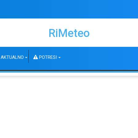
RiMeteo
AKTUALNO
POTRESI