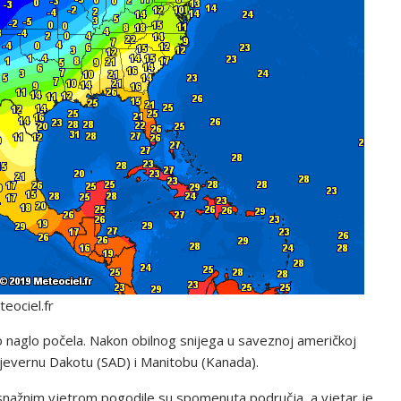
eociel.fr
o naglo počela. Nakon obilnog snijega u saveznoj američkoj
Sjevernu Dakotu (SAD) i Manitobu (Kanada).
snažnim vjetrom pogodile su spomenuta područja, a vjetar je