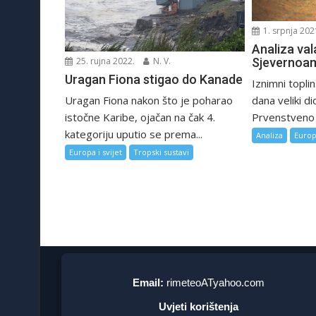
1. srpnja 202
Analiza val
25. rujna 2022.
N. V.
Sjevernoam
Uragan Fiona stigao do Kanade
Iznimni topli
Uragan Fiona nakon što je poharao
dana veliki d
istočne Karibe, ojačan na čak 4.
Prvenstveno s
kategoriju uputio se prema...
Analiza
Europa
Europa i svijet
Tropski sustavi
Email:
rimeteoATyahoo.com
Uvjeti korištenja