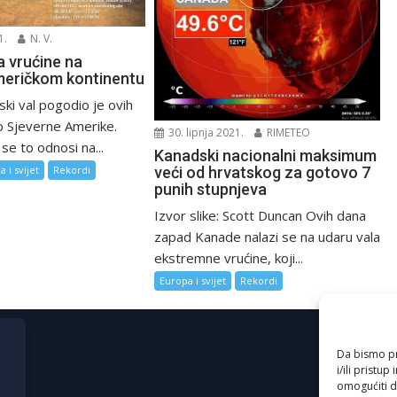
1.
N. V.
a vrućine na
eričkom kontinentu
nski val pogodio je ovih
io Sjeverne Amerike.
30. lipnja 2021.
RIMETEO
e to odnosi na...
Kanadski nacionalni maksimum
 i svijet
Rekordi
veći od hrvatskog za gotovo 7
punih stupnjeva
Izvor slike: Scott Duncan Ovih dana
zapad Kanade nalazi se na udaru vala
ekstremne vrućine, koji...
Europa i svijet
Rekordi
Da bismo pru
i/ili prist
omogućiti d