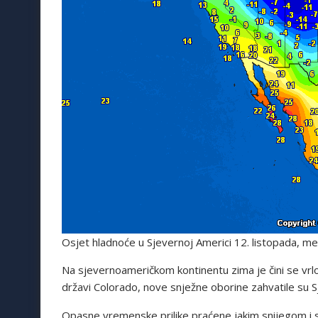
Osjet hladnoće u Sjevernoj Americi 12. listopada, met
Na sjevernoameričkom kontinentu zima je čini se vrl
državi Colorado, nove snježne oborine zahvatile su 
Opasne vremenske prilike praćene jakim snijegom i 