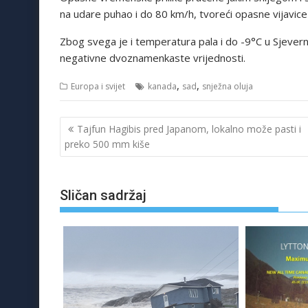
na udare puhao i do 80 km/h, tvoreći opasne vijavice
Zbog svega je i temperatura pala i do -9°C u Sjevern
negativne dvoznamenkaste vrijednosti.
,
,
Europa i svijet
kanada
sad
snježna oluja
Navigacija
Tajfun Hagibis pred Japanom, lokalno može pasti i
objava
preko 500 mm kiše
Sličan sadržaj