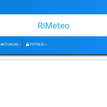
RiMeteo
AKTUALNO
POTRESI