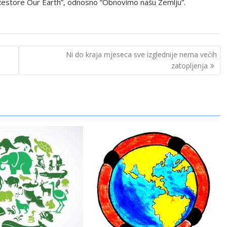
e “Restore Our Earth”, odnosno “Obnovimo našu Zemlju”.
Ni do kraja mjeseca sve izglednije nema većih
zatopljenja