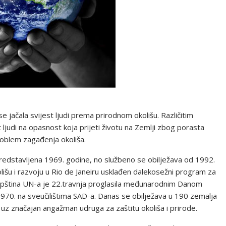
e jačala svijest ljudi prema prirodnom okolišu. Različitim
ljudi na opasnost koja prijeti životu na Zemlji zbog porasta
roblem zagađenja okoliša.
predstavljena 1969. godine, no službeno se obilježava od 1992.
lišu i razvoju u Rio de Janeiru usklađen dalekosežni program za
upština UN-a je 22.travnja proglasila međunarodnim Danom
a 1970. na sveučilištima SAD-a. Danas se obilježava u 190 zemalja
 uz značajan angažman udruga za zaštitu okoliša i prirode.