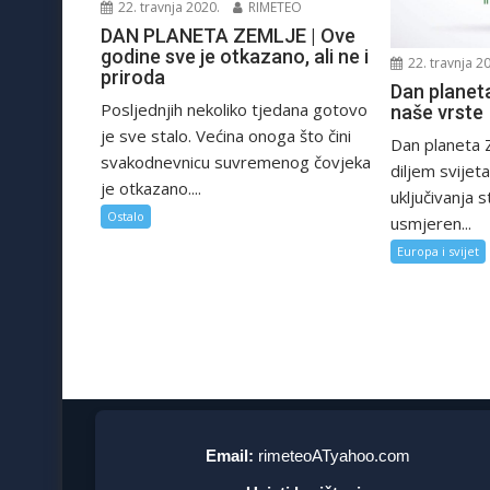
22. travnja 2020.
RIMETEO
DAN PLANETA ZEMLJE | Ove
godine sve je otkazano, ali ne i
22. travnja 2
priroda
Dan planeta
Posljednjih nekoliko tjedana gotovo
naše vrste
je sve stalo. Većina onoga što čini
Dan planeta 
svakodnevnicu suvremenog čovjeka
diljem svijeta
je otkazano....
uključivanja 
Ostalo
usmjeren...
Europa i svijet
Email:
rimeteoATyahoo.com