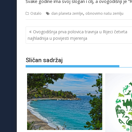
Svake godine ima svoj slogan i cilj, a ovogodišnji j
,
Ostalo
dan planeta zemlje
obnovimo našu zemlju
Navigacija
Ovogodišnja prva polovica travnja u Rijeci četvrta
objava
najhladnija u povijesti mjerenja
Sličan sadržaj