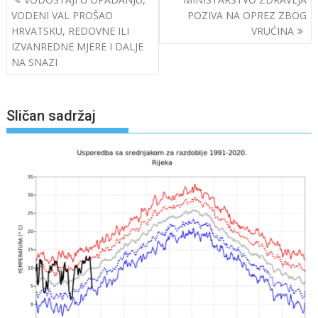
objava
VODENI VAL PROŠAO
POZIVA NA OPREZ ZBOG
HRVATSKU, REDOVNE ILI
VRUĆINA
IZVANREDNE MJERE I DALJE
NA SNAZI
Sličan sadržaj