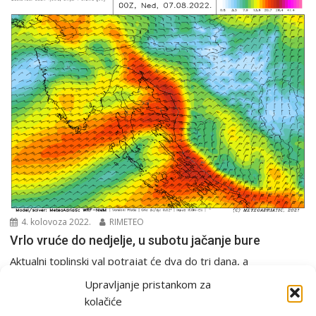
4. kolovoza 2022.
RIMETEO
Vrlo vruće do nedjelje, u subotu jačanje bure
Aktualni toplinski val potrajat će dva do tri dana, a
temperature će rasti i preko 35...
Upravljanje pristankom za
PGŽ i Hrvatska
Tjedna prognoza
kolačiće