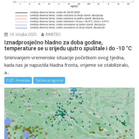
19. ožujka 2025.
RIMETEO
Iznadprosječno hladno za doba godine,
temperature se u srijedu ujutro spuštale i do -10 °C
Smirivanjem vremenske situacije početkom ovog tjedna,
kada nas je napustila hladna fronta, vrijeme se stabiliziralo,
a...
PGŽ i Hrvatska
Tjedna prognoza