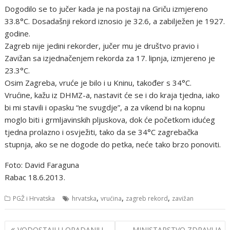
Dogodilo se to jučer kada je na postaji na Griču izmjereno
33.8°C. Dosadašnji rekord iznosio je 32.6, a zabilježen je 1927.
godine.
Zagreb nije jedini rekorder, jučer mu je društvo pravio i
Zavižan sa izjednačenjem rekorda za 17. lipnja, izmjereno je
23.3°C.
Osim Zagreba, vruće je bilo i u Kninu, također s 34°C.
Vrućine, kažu iz DHMZ-a, nastavit će se i do kraja tjedna, iako
bi mi stavili i opasku “ne svugdje”, a za vikend bi na kopnu
moglo biti i grmljavinskih pljuskova, dok će početkom idućeg
tjedna prolazno i osvježiti, tako da se 34°C zagrebačka
stupnja, ako se ne dogode do petka, neće tako brzo ponoviti.
Foto: David Faraguna
Rabac 18.6.2013.
,
,
,
PGŽ i Hrvatska
hrvatska
vrućina
zagreb rekord
zavižan
Navigacija
VODOSTAJI U OPADANJU,
MINISTARSTVO ZDRAVLJA