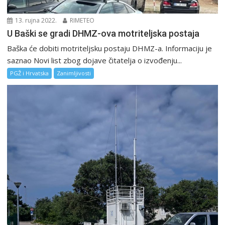
13. rujna 2022.
RIMETEO
U Baški se gradi DHMZ-ova motriteljska postaja
Baška će dobiti motriteljsku postaju DHMZ-a. Informaciju je
saznao Novi list zbog dojave čitatelja o izvođenju...
PGŽ i Hrvatska
Zanimljivosti