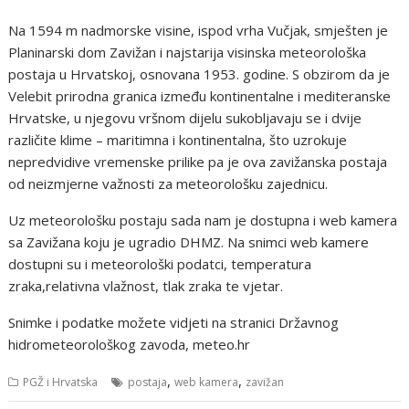
Na 1594 m nadmorske visine, ispod vrha Vučjak, smješten je
Planinarski dom Zavižan i najstarija visinska meteorološka
postaja u Hrvatskoj, osnovana 1953. godine. S obzirom da je
Velebit prirodna granica između kontinentalne i mediteranske
Hrvatske, u njegovu vršnom dijelu sukobljavaju se i dvije
različite klime – maritimna i kontinentalna, što uzrokuje
nepredvidive vremenske prilike pa je ova zavižanska postaja
od neizmjerne važnosti za meteorološku zajednicu.
Uz meteorološku postaju sada nam je dostupna i web kamera
sa Zavižana koju je ugradio DHMZ. Na snimci web kamere
dostupni su i meteorološki podatci, temperatura
zraka,relativna vlažnost, tlak zraka te vjetar.
Snimke i podatke možete vidjeti na stranici Državnog
hidrometeorološkog zavoda, meteo.hr
,
,
PGŽ i Hrvatska
postaja
web kamera
zavižan