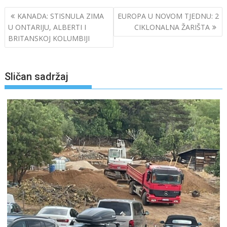
Navigacija
KANADA: STISNULA ZIMA
EUROPA U NOVOM TJEDNU: 2
objava
U ONTARIJU, ALBERTI I
CIKLONALNA ŽARIŠTA
BRITANSKOJ KOLUMBIJI
Sličan sadržaj