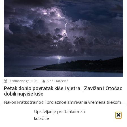
9. studenoga 2019.
Alen Harčević
Petak donio povratak kiše i vjetra | Zavižan i Otočac
dobili najviše kiše
Nakon kratkotrajnog i prolaznog smirivanja vremena tijekom
četvrtka na većini područja, iako je i taj dan...
Upravljanje pristankom za
PGŽ i Hrvatska
kolačiće