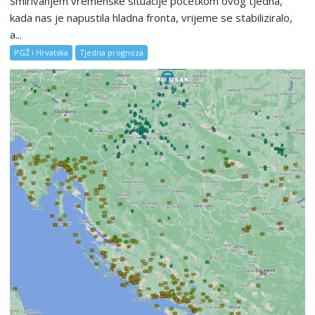
Smirivanjem vremenske situacije početkom ovog tjedna,
kada nas je napustila hladna fronta, vrijeme se stabiliziralo,
a...
PGŽ i Hrvatska
Tjedna prognoza