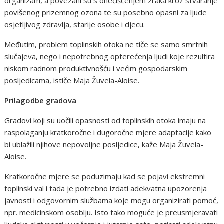
organizam, a povezani su s onečišćenjem zraka kroz stvaranje
povišenog prizemnog ozona te su posebno opasni za ljude
osjetljivog zdravlja, starije osobe i djecu.
Međutim, problem toplinskih otoka ne tiče se samo smrtnih
slučajeva, nego i nepotrebnog opterećenja ljudi koje rezultira
niskom radnom produktivnošću i većim gospodarskim
posljedicama, ističe Maja Žuvela-Aloise.
Prilagodbe gradova
Gradovi koji su uočili opasnosti od toplinskih otoka imaju na
raspolaganju kratkoročne i dugoročne mjere adaptacije kako
bi ublažili njihove nepovoljne posljedice, kaže Maja Žuvela-
Aloise.
Kratkoročne mjere se poduzimaju kad se pojavi ekstremni
toplinski val i tada je potrebno izdati adekvatna upozorenja
javnosti i odgovornim službama koje mogu organizirati pomoć,
npr. medicinskom osoblju. Isto tako moguće je preusmjeravati