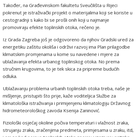
Također, na Građevinskom fakultetu Sveučilišta u Rijeci
pokrenut je istraživački projekt o materijalima koji se koriste u
cestogradnji s kako bi se prošli onih koji u najmanje
promoviraju efekte toplinskih otoka, rečeno je.
Iz Grada Zagreba još je odgovoreno da njihov Gradski ured za
energetiku zaštitu okoliša i održivi razvoj ima Plan prilagodbe
klimatskim promjenama u kome su navedene i mjere za
ublažavanja efekta urbanog toplinskog otoka. No prema
stručnim krugovima, to je tek skica za pripreme budućih
odluka.
Ublažavanju problema urbanih toplinskih otoka treba, naše je
mišljenje, pristupiti što prije, kaže voditeljica Službe za
klimatološka istraživanja i primijenjenu klimatologiju Državnog
hidrometeorološkog zavoda Ksenija Zaninović.
Fiziološki osjećaj okoline počiva temperaturi i vlažnost zraka,
strujanju zraka, zračenjima predmeta, primjesama u zraku, itd,