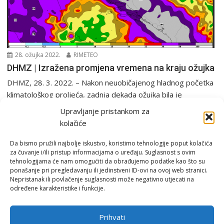
28. ožujka 2022.
RIMETEO
DHMZ | Izražena promjena vremena na kraju ožujka
DHMZ, 28. 3. 2022. – Nakon neuobičajenog hladnog početka
klimatološkog proljeća, zadnja dekada ožujka bila je
obilježena...
Upravljanje pristankom za
PGŽ i Hrvatska
Tjedna prognoza
kolačiće
Da bismo pružili najbolje iskustvo, koristimo tehnologije poput kolačića
za čuvanje i/ili pristup informacijama o uređaju. Suglasnost s ovim
tehnologijama će nam omogućiti da obrađujemo podatke kao što su
ponašanje pri pregledavanju ili jedinstveni ID-ovi na ovoj web stranici.
Nepristanak ili povlačenje suglasnosti može negativno utjecati na
određene karakteristike i funkcije.
Email:
rimeteoATyahoo.com
Uvjeti korištenja
Prihvati
Politika privatnosti