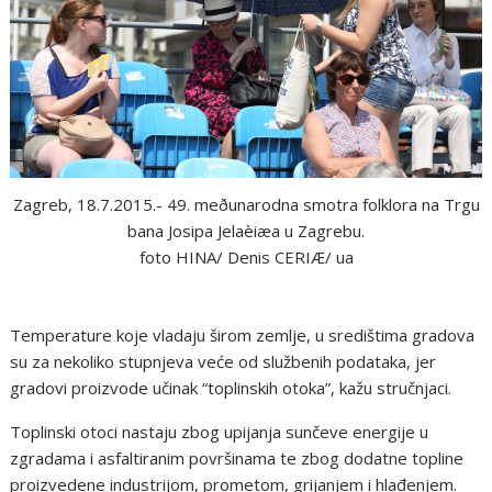
Zagreb, 18.7.2015.- 49. meðunarodna smotra folklora na Trgu
bana Josipa Jelaèiæa u Zagrebu.
foto HINA/ Denis CERIÆ/ ua
Temperature koje vladaju širom zemlje, u središtima gradova
su za nekoliko stupnjeva veće od službenih podataka, jer
gradovi proizvode učinak “toplinskih otoka”, kažu stručnjaci.
Toplinski otoci nastaju zbog upijanja sunčeve energije u
zgradama i asfaltiranim površinama te zbog dodatne topline
proizvedene industrijom, prometom, grijanjem i hlađenjem.