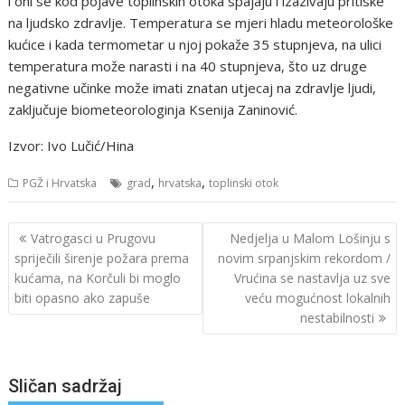
i oni se kod pojave toplinskih otoka spajaju i izazivaju pritiske
na ljudsko zdravlje. Temperatura se mjeri hladu meteorološke
kućice i kada termometar u njoj pokaže 35 stupnjeva, na ulici
temperatura može narasti i na 40 stupnjeva, što uz druge
negativne učinke može imati znatan utjecaj na zdravlje ljudi,
zaključuje biometeorologinja Ksenija Zaninović.
Izvor: Ivo Lučić/Hina
,
,
PGŽ i Hrvatska
grad
hrvatska
toplinski otok
Navigacija
Vatrogasci u Prugovu
Nedjelja u Malom Lošinju s
objava
spriječili širenje požara prema
novim srpanjskim rekordom /
kućama, na Korčuli bi moglo
Vrućina se nastavlja uz sve
biti opasno ako zapuše
veću mogućnost lokalnih
nestabilnosti
Sličan sadržaj