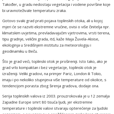
Također, u gradu nedostaju vegetacija i vodene površine koje
bi uravnoteživale temperaturu zraka.
Gotovo svaki grad prati pojava toplinskih otoka, ali u kojoj
mjeri će se razviti ekstremne vrućine, ovisi o više činitelja npr.
klimatskim uvjetima, prevladavajućim vjetrovima, vrsti terena,
tipu gradnje, veličini grada, itd, kaže Maja Žuvela-Aloise,
ekologinja u Središnjem institutu za meteorologiju i
geodinamiku u Beču.
Što je grad veći, toplinski otok je prošireniji. Isto tako, ako je
grad vrlo kompaktan i bez vegetacije, toplinski otok je
izraženiji. Veliki gradovi, na primjer Pariz, London ili Tokio,
imaju i po nekoliko stupnjeva više temperature od okolice, s
tendencijom porasta zbog širenja gradova, dodaje ona.
Serija toplinskih valova iz 2003. prouzrokovala je u 12 zemalja
Zapadne Europe smrt 80 tisuća ljudi, jer ekstremne
temperature i toplinski valovi stvaraju opterećenje za ljudski