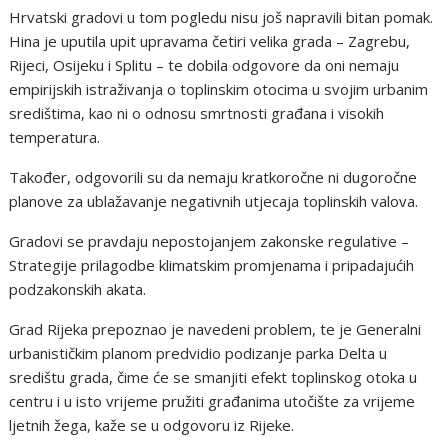
Hrvatski gradovi u tom pogledu nisu još napravili bitan pomak.
Hina je uputila upit upravama četiri velika grada – Zagrebu,
Rijeci, Osijeku i Splitu – te dobila odgovore da oni nemaju
empirijskih istraživanja o toplinskim otocima u svojim urbanim
središtima, kao ni o odnosu smrtnosti građana i visokih
temperatura.
Također, odgovorili su da nemaju kratkoročne ni dugoročne
planove za ublažavanje negativnih utjecaja toplinskih valova.
Gradovi se pravdaju nepostojanjem zakonske regulative –
Strategije prilagodbe klimatskim promjenama i pripadajućih
podzakonskih akata.
Grad Rijeka prepoznao je navedeni problem, te je Generalni
urbanističkim planom predvidio podizanje parka Delta u
središtu grada, čime će se smanjiti efekt toplinskog otoka u
centru i u isto vrijeme pružiti građanima utočište za vrijeme
ljetnih žega, kaže se u odgovoru iz Rijeke.