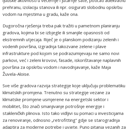
ljudske aktivnosti u večernje i jutarnje sate, poticati adekvatnu
prehranu, izolaciju stanova ili npr. osigurati slobodnu opskrbu
vodom na mjestima u gradu, kaže ona.
Dugoročna rješenja treba pak tražiti u pametnom planiranju
gradova, kojima bi se izbjegle ili smanjile opasnosti od
ekstremnih utjecaja. Riječ je o planskom podizanju zelenih i
vodenih površina, izgradnja takozvane zelene i plave
infrastrukture pod kojom se podrazumijevaju ne samo novi
parkovi, već i zeleni krovovi, fasade, iskorištavanje naplavnih
površina za opskrbu vodom i navodnjavanje, kaže Maja
Žuvela-Aloise.
Sve više gradova razvija strategije koje uključuju problematiku
klimatskih promjena. Trenutno su strategije vezane za
klimatske promjene usmjerene na energetski sektor i
mobilitet, što znači smanjivanje potrošnje energije i
stakleničkih plinova. Isto tako vidljivi su pomaci u investicijama
za renoviranje, odnosno „retrofitting“ gdje se starogradnja
adaptira za moderne potrebe i uvjete. Puno pitanja vezanih za