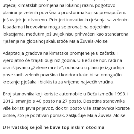
utjecaj klimatskih promjena na lokalnoj razini, pogotovo
planiranje zelenih površina u prostorima koji su prenapučeni,
još uvijek je otvoreno. Primjeri inovativnih rješenja sa zelenim
fasadama i krovovima mogu se pronaći na pojedinim
lokacijama, međutim još uvijek nisu prihvaćeni kao standardna
rješenja na globalnoj skali, ističe Maja Žuvela-Aloise.
Adaptacija gradova na klimatske promjene je u začetku i
vjerojatno će trajati dugi niz godina. U Beču se npr. radi na
osmišljavanju „Zelene mreže“, odnosno u planu je izgradnja
povezanih zelenih površina i koridora kako bi se omogućilo
kretanje pješaka i biciklista za vrijeme najvećih vrućina.
Broj stanovnika koji koriste automobile u Beču između 1993. i
2012. smanjio s 40 posto na 27 posto. Desetina stanovnika
više koristi javni prijevoz, dok tri posto više stanovnika koriste
bicikle, što je pozitivan pomak, zaključuje Maja Žuvela-Aloise.
U Hrvatskoj se još ne bave toplinskim otocima