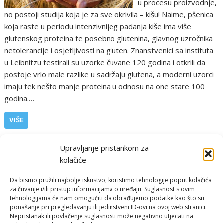
u procesu proizvodnje,
no postoji studija koja je za sve okrivila – kišu! Naime, pšenica
koja raste u periodu intenzivnijeg padanja kiše ima više
glutenskog proteina te posebno glutenina, glavnog uzročnika
netolerancije i osjetljivosti na gluten. Znanstvenici sa instituta
u Leibnitzu testirali su uzorke čuvane 120 godina i otkrili da
postoje vrlo male razlike u sadržaju glutena, a moderni uzorci
imaju tek nešto manje proteina u odnosu na one stare 100
godina.…
VIŠE
,
,
Ostalo
Priroda i zdravlje
kiša
netolerancija na gluten
Upravljanje pristankom za
kolačiće
Da bismo pružili najbolje iskustvo, koristimo tehnologije poput kolačića
za čuvanje i/ili pristup informacijama o uređaju. Suglasnost s ovim
tehnologijama će nam omogućiti da obrađujemo podatke kao što su
ponašanje pri pregledavanju ili jedinstveni ID-ovi na ovoj web stranici.
Nepristanak ili povlačenje suglasnosti može negativno utjecati na