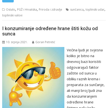
,
,
,
,
Ostalo
PGŽ i Hrvatska
Priroda i zdravlje
sunčanica
toplinski udar
toplinski valovi
I konzumiranje određene hrane štiti kožu od
sunca
10. srpnja 2021.
Goran Petretić
Većina ljudi je svjesna
koliko je bitno na
dnevnoj bazi koristiti
odgovarajući faktor
zaštite od sunca u
obliku raznih krema i
preparata za sunčanje,
ali manji broj ljudi zna
da konzumiranjem
određene hrane
štitimo našu kožu