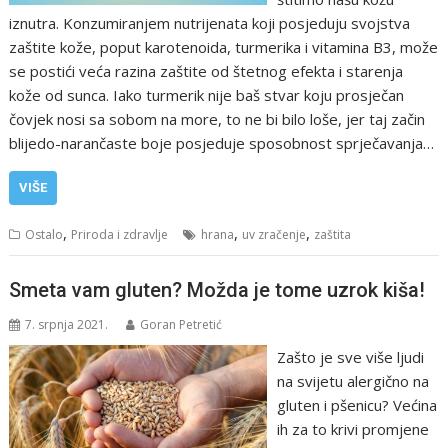
iznutra. Konzumiranjem nutrijenata koji posjeduju svojstva
zaštite kože, poput karotenoida, turmerika i vitamina B3, može
se postići veća razina zaštite od štetnog efekta i starenja
kože od sunca. Iako turmerik nije baš stvar koju prosječan
čovjek nosi sa sobom na more, to ne bi bilo loše, jer taj začin
blijedo-narančaste boje posjeduje sposobnost sprječavanja…
VIŠE
,
,
,
Ostalo
Priroda i zdravlje
hrana
uv zračenje
zaštita
Smeta vam gluten? Možda je tome uzrok kiša!
7. srpnja 2021.
Goran Petretić
Zašto je sve više ljudi
na svijetu alergično na
gluten i pšenicu? Većina
ih za to krivi promjene