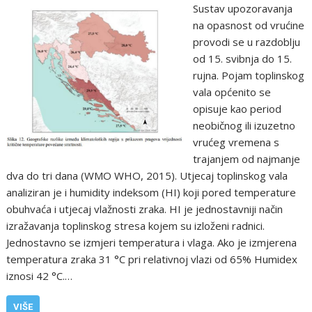
Sustav upozoravanja
na opasnost od vrućine
provodi se u razdoblju
od 15. svibnja do 15.
rujna. Pojam toplinskog
vala općenito se
opisuje kao period
neobičnog ili izuzetno
vrućeg vremena s
trajanjem od najmanje
dva do tri dana (WMO WHO, 2015). Utjecaj toplinskog vala
analiziran je i humidity indeksom (HI) koji pored temperature
obuhvaća i utjecaj vlažnosti zraka. HI je jednostavniji način
izražavanja toplinskog stresa kojem su izloženi radnici.
Jednostavno se izmjeri temperatura i vlaga. Ako je izmjerena
temperatura zraka 31 °C pri relativnoj vlazi od 65% Humidex
iznosi 42 °C.…
VIŠE